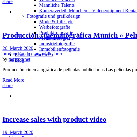
share
Männliche Talents
Kameraverleih München – Videoequipment Renta
Fotografie und grafikdesign
Mode & Lifestyle
Werbefotografie
Produktfotografie
Producción cinematográfica Múnich » Pelí
Medizinfotografie
Industriefotografie
26. March 2020
Immobilienfotografie
producción de cine publicitario
Kontakt aufnehmen
by
tagworxnet
Blog
Producción cinematográfica de películas publicitarias.Las películas 
Read More
share
Increase sales with product video
19. March 2020