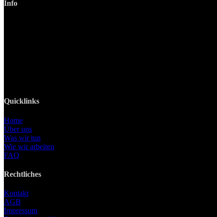
Info
LANIZMEDIA GmbH
Ottobrunner Str. 28
82008 Unterhaching
Tel: +49 89 219 616 51
Mobil: +49 0176-76332833
E-Mail: info@lanizmedia.com
Web: www.lanizmedia.com
Quicklinks
Home
Über uns
Was wir tun
Wie wir arbeiten
FAQ
Rechtliches
Kontakt
AGB
Impressum