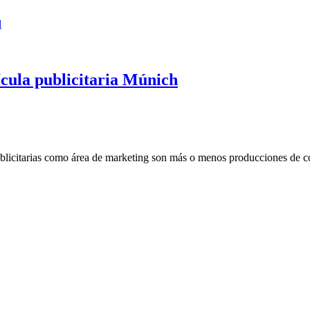
l
cula publicitaria Múnich
publicitarias como área de marketing son más o menos producciones de co