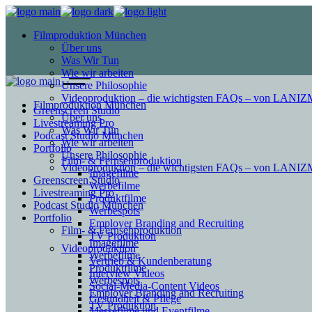
Filmproduktion München
Über uns
Was Wir Tun
Wie wir arbeiten
Unsere Philosophie
Videoproduktion – die wichtigsten FAQs – von LAN
Filmproduktion München
Greenscreen Studio
Über uns
Livestreaming Pro
Was Wir Tun
Podcast Studio München
Wie wir arbeiten
Portfolio
Unsere Philosophie
Film- & Fernsehproduktion
Videoproduktion – die wichtigsten FAQs – von LAN
Imagefilme
Greenscreen Studio
Werbefilme
Livestreaming Pro
Produktfilme
Podcast Studio München
Werbespots
Portfolio
Employer Branding and Recruiting
Film- & Fernsehproduktion
TV Produktion
Imagefilme
Videoproduktion
Werbefilme
Vertrieb & Kundenberatung
Produktfilme
Interview Videos
Werbespots
Social-Media-Content Videos
Employer Branding and Recruiting
Gesundheit & Pflege
TV Produktion
Mes­se­filme und Eventfilme