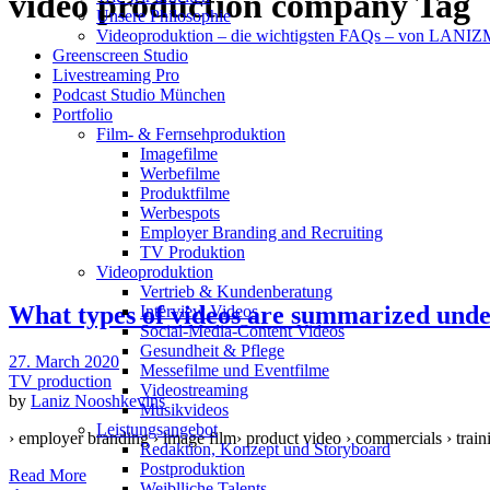
video production company Tag
Unsere Philosophie
Videoproduktion – die wichtigsten FAQs – von LAN
Greenscreen Studio
Livestreaming Pro
Podcast Studio München
Portfolio
Film- & Fernsehproduktion
Imagefilme
Werbefilme
Produktfilme
Werbespots
Employer Branding and Recruiting
TV Produktion
Videoproduktion
Vertrieb & Kundenberatung
What types of videos are summarized unde
Interview Videos
Social-Media-Content Videos
Gesundheit & Pflege
27. March 2020
Mes­se­filme und Eventfilme
TV production
Video­strea­ming
by
Laniz Nooshkevins
Musikvideos
Leis­tungs­an­ge­bot
› employer branding › image film› product video › commercials › train
Redak­ti­on, Kon­zept und Storyboard
Post­pro­duk­ti­on
Read More
Weiblliche Talents