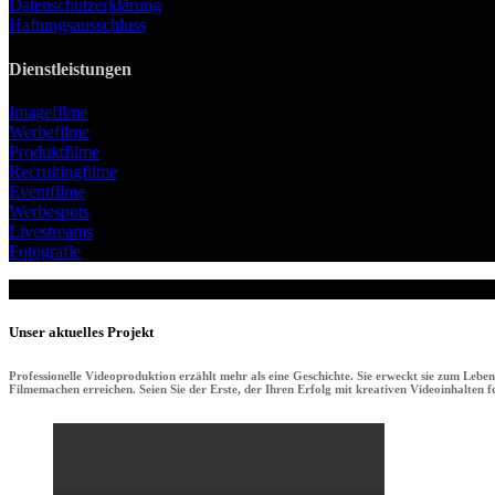
Datenschutzerklärung
Haftungsausschluss
Dienstleistungen
Imagefilme
Werbefilme
Produktfilme
Recruitingfilme
Eventfilme
Werbespots
Livestreams
Fotografie
Unser aktuelles Projekt
Professionelle Videoproduktion erzählt mehr als eine Geschichte. Sie erweckt sie zum Lebe
Filmemachen erreichen. Seien Sie der Erste, der Ihren Erfolg mit kreativen Videoinhalten fei