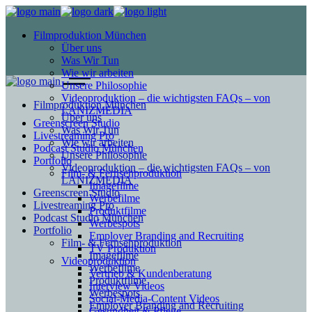
Filmproduktion München
Über uns
Was Wir Tun
Wie wir arbeiten
Unsere Philosophie
Videoproduktion – die wichtigsten FAQs – von
Filmproduktion München
LANIZMEDIA
Über uns
Greenscreen Studio
Was Wir Tun
Livestreaming Pro
Wie wir arbeiten
Podcast Studio München
Unsere Philosophie
Portfolio
Videoproduktion – die wichtigsten FAQs – von
Film- & Fernsehproduktion
LANIZMEDIA
Imagefilme
Greenscreen Studio
Werbefilme
Livestreaming Pro
Produktfilme
Podcast Studio München
Werbespots
Portfolio
Employer Branding and Recruiting
Film- & Fernsehproduktion
TV Produktion
Imagefilme
Videoproduktion
Werbefilme
Vertrieb & Kundenberatung
Produktfilme
Interview Videos
Werbespots
Social-Media-Content Videos
Employer Branding and Recruiting
Gesundheit & Pflege