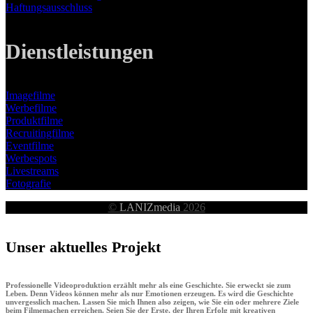
Haftungsausschluss
Dienstleistungen
Imagefilme
Werbefilme
Produktfilme
Recruitingfilme
Eventfilme
Werbespots
Livestreams
Fotografie
©
LANIZmedia
2026
Unser aktuelles Projekt
Professionelle Videoproduktion erzählt mehr als eine Geschichte. Sie erweckt sie zum
Leben. Denn Videos können mehr als nur Emotionen erzeugen. Es wird die Geschichte
unvergesslich machen. Lassen Sie mich Ihnen also zeigen, wie Sie ein oder mehrere Ziele
beim Filmemachen erreichen. Seien Sie der Erste, der Ihren Erfolg mit kreativen