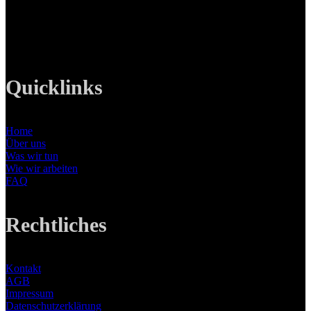
Tel: +49 89 219 616 51
Mobil: +49 0176-76332833
E-Mail: info@lanizmedia.com
Web: www.lanizmedia.com
Quicklinks
Home
Über uns
Was wir tun
Wie wir arbeiten
FAQ
Rechtliches
Kontakt
AGB
Impressum
Datenschutzerklärung