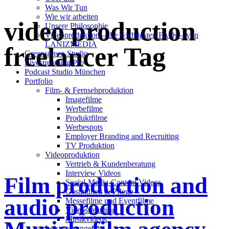
Was Wir Tun
Wie wir arbeiten
video production
Unsere Philosophie
Videoproduktion – die wichtigsten FAQs – von
LANIZMEDIA
freelancer Tag
Greenscreen Studio
Livestreaming Pro
Podcast Studio München
Portfolio
Film- & Fernsehproduktion
Imagefilme
Werbefilme
Produktfilme
Werbespots
Employer Branding and Recruiting
TV Produktion
Videoproduktion
Vertrieb & Kundenberatung
Interview Videos
Film production and
Social-Media-Content Videos
Gesundheit & Pflege
audio production
Mes­se­filme und Eventfilme
Video­strea­ming
Musikvideos
Leis­tungs­an­ge­bot