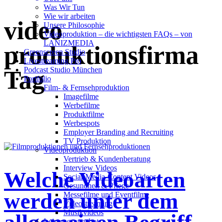
Was Wir Tun
Wie wir arbeiten
video
Unsere Philosophie
Videoproduktion – die wichtigsten FAQs – von
LANIZMEDIA
produktionsfirma
Greenscreen Studio
Livestreaming Pro
Podcast Studio München
Tag
Portfolio
Film- & Fernsehproduktion
Imagefilme
Werbefilme
Produktfilme
Werbespots
Employer Branding and Recruiting
TV Produktion
Videoproduktion
Vertrieb & Kundenberatung
Interview Videos
Welche Videoarten
Social-Media-Content Videos
Gesundheit & Pflege
werden unter dem
Mes­se­filme und Eventfilme
Video­strea­ming
Musikvideos
Leis­tungs­an­ge­bot