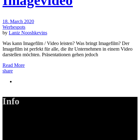
Imagevideo
18. March 2020
Werbespots
by
Laniz Nooshkevins
Was kann Imagefilm / Video leisten? Was bringt Imagefilm? Der
Imagefilm ist perfekt für alle, die ihr Unternehmen in einem Video
darstellen möchten. Präsentationen gehen jedoch
Read More
share
Info
LANIZMEDIA GmbH
Ottobrunner Str. 28
82008 Unterhaching