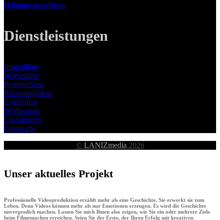
Haftungsausschluss
Dienstleistungen
Imagefilme
Werbefilme
Produktfilme
Recruitingfilme
Eventfilme
Werbespots
Livestreams
Fotografie
©
LANIZmedia
2026
Unser aktuelles Projekt
Professionelle Videoproduktion erzählt mehr als eine Geschichte. Sie erweckt sie zum
Leben. Denn Videos können mehr als nur Emotionen erzeugen. Es wird die Geschichte
unvergesslich machen. Lassen Sie mich Ihnen also zeigen, wie Sie ein oder mehrere Ziele
beim Filmemachen erreichen. Seien Sie der Erste, der Ihren Erfolg mit kreativen