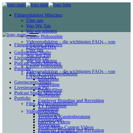
Filmproduktion München
Über uns
Was Wir Tun
Wie wir arbeiten
Unsere Philosophie
Videoproduktion – die wichtigsten FAQs – von
Filmproduktion München
LANIZMEDIA
Über uns
Greenscreen Studio
Was Wir Tun
Livestreaming Pro
Wie wir arbeiten
Podcast Studio München
Unsere Philosophie
Portfolio
Videoproduktion – die wichtigsten FAQs – von
Film- & Fernsehproduktion
LANIZMEDIA
Imagefilme
Greenscreen Studio
Werbefilme
Livestreaming Pro
Produktfilme
Podcast Studio München
Werbespots
Portfolio
Employer Branding and Recruiting
Film- & Fernsehproduktion
TV Produktion
Imagefilme
Videoproduktion
Werbefilme
Vertrieb & Kundenberatung
Produktfilme
Interview Videos
Werbespots
Social-Media-Content Videos
Employer Branding and Recruiting
Gesundheit & Pflege