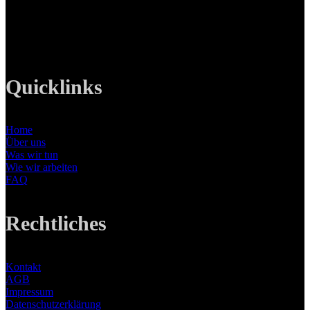
Tel: +49 89 219 616 51
Mobil: +49 0176-76332833
E-Mail: info@lanizmedia.com
Web: www.lanizmedia.com
Quicklinks
Home
Über uns
Was wir tun
Wie wir arbeiten
FAQ
Rechtliches
Kontakt
AGB
Impressum
Datenschutzerklärung