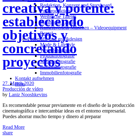
creativa y potente:
Redak­ti­on, Kon­zept und Storyboard
Post­pro­duk­ti­on
Weiblliche Talents
estableciendo
Männliche Talents
Kameraverleih München – Videoequipment
objetivos y
Rental
Fotografie und grafikdesign
concretando
Mode & Lifestyle
Werbefotografie
Produktfotografie
proyectos
Medizinfotografie
Industriefotografie
Immobilienfotografie
Kontakt aufnehmen
27. March 2020
Blog
Producción de vídeo
by
Laniz Nooshkevins
Es recomendable pensar previamente en el diseño de la producción
cinematográfica e intercambiar ideas en el entorno empresarial.
Puedes ahorrar mucho tiempo y dinero al preparar
Read More
share