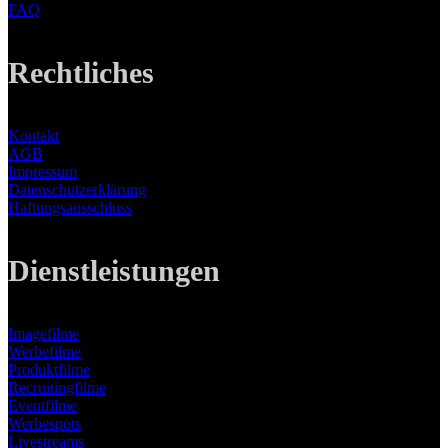
FAQ
Rechtliches
Kontakt
AGB
Impressum
Datenschutzerklärung
Haftungsausschluss
Dienstleistungen
Imagefilme
Werbefilme
Produktfilme
Recruitingfilme
Eventfilme
Werbespots
Livestreams