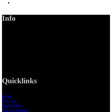
Info
LANIZMEDIA GmbH
Ottobrunner Str. 28
82008 Unterhaching
Tel: +49 89 219 616 51
Mobil: +49 0176-76332833
E-Mail: info@lanizmedia.com
Web: www.lanizmedia.com
Quicklinks
Home
Über uns
Was wir tun
Wie wir arbeiten