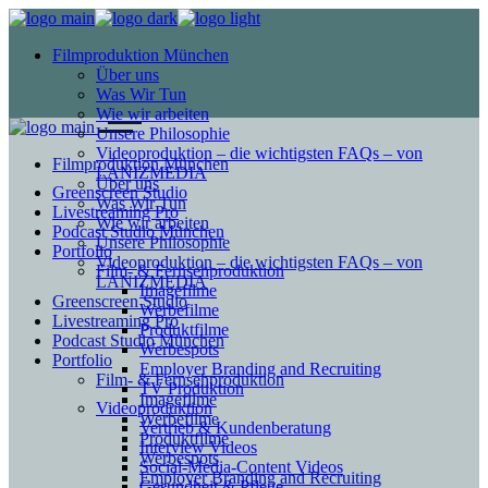
Filmproduktion München
Über uns
Was Wir Tun
Wie wir arbeiten
Unsere Philosophie
Videoproduktion – die wichtigsten FAQs – von
Filmproduktion München
LANIZMEDIA
Über uns
Greenscreen Studio
Was Wir Tun
Livestreaming Pro
Wie wir arbeiten
Podcast Studio München
Unsere Philosophie
Portfolio
Videoproduktion – die wichtigsten FAQs – von
Film- & Fernsehproduktion
LANIZMEDIA
Imagefilme
Greenscreen Studio
Werbefilme
Livestreaming Pro
Produktfilme
Podcast Studio München
Werbespots
Portfolio
Employer Branding and Recruiting
Film- & Fernsehproduktion
TV Produktion
Imagefilme
Videoproduktion
Werbefilme
Vertrieb & Kundenberatung
Produktfilme
Interview Videos
Werbespots
Social-Media-Content Videos
Employer Branding and Recruiting
Gesundheit & Pflege