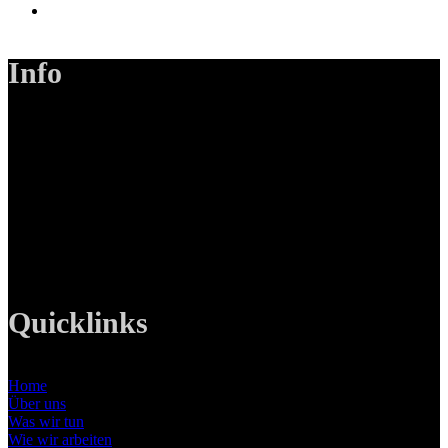
Info
LANIZMEDIA GmbH
Ottobrunner Str. 28
82008 Unterhaching
Tel: +49 89 219 616 51
Mobil: +49 0176-76332833
E-Mail: info@lanizmedia.com
Web: www.lanizmedia.com
Quicklinks
Home
Über uns
Was wir tun
Wie wir arbeiten