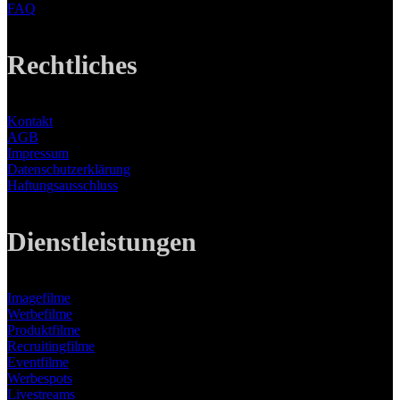
FAQ
Rechtliches
Kontakt
AGB
Impressum
Datenschutzerklärung
Haftungsausschluss
Dienstleistungen
Imagefilme
Werbefilme
Produktfilme
Recruitingfilme
Eventfilme
Werbespots
Livestreams