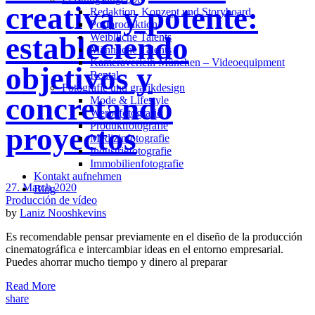
creativa y potente:
Redak­ti­on, Kon­zept und Storyboard
Post­pro­duk­ti­on
Weiblliche Talents
estableciendo
Männliche Talents
Kameraverleih München – Videoequipment
objetivos y
Rental
Fotografie und grafikdesign
concretando
Mode & Lifestyle
Werbefotografie
Produktfotografie
proyectos
Medizinfotografie
Industriefotografie
Immobilienfotografie
Kontakt aufnehmen
27. March 2020
Blog
Producción de vídeo
by
Laniz Nooshkevins
Es recomendable pensar previamente en el diseño de la producción
cinematográfica e intercambiar ideas en el entorno empresarial.
Puedes ahorrar mucho tiempo y dinero al preparar
Read More
share