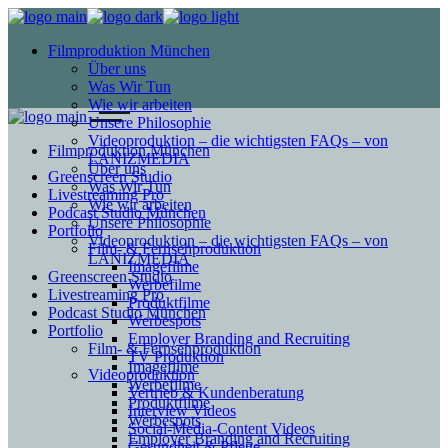
Filmproduktion München
Über uns
Was Wir Tun
Wie wir arbeiten
Unsere Philosophie
Videoproduktion – die wichtigsten FAQs – von
Filmproduktion München
LANIZMEDIA
Über uns
Greenscreen Studio
Was Wir Tun
Livestreaming Pro
Wie wir arbeiten
Podcast Studio München
Unsere Philosophie
Portfolio
Videoproduktion – die wichtigsten FAQs – von
Film- & Fernsehproduktion
LANIZMEDIA
Imagefilme
Greenscreen Studio
Werbefilme
Livestreaming Pro
Produktfilme
Podcast Studio München
Werbespots
Portfolio
Employer Branding and Recruiting
Film- & Fernsehproduktion
TV Produktion
Imagefilme
Videoproduktion
Werbefilme
Vertrieb & Kundenberatung
Produktfilme
Interview Videos
Werbespots
Social-Media-Content Videos
Employer Branding and Recruiting
Gesundheit & Pflege