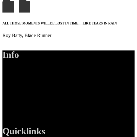
ALL THOSE MOMENTS WILL BE LOST IN TIME… LIKE TEARS IN RAIN
Roy Batty, Blade Runner
Info
LANIZMEDIA GmbH
Ottobrunner Str. 28
82008 Unterhaching
Tel: +49 89 219 616 51
Mobil: +49 0176-76332833
E-Mail: info@lanizmedia.com
Web: www.lanizmedia.com
Quicklinks