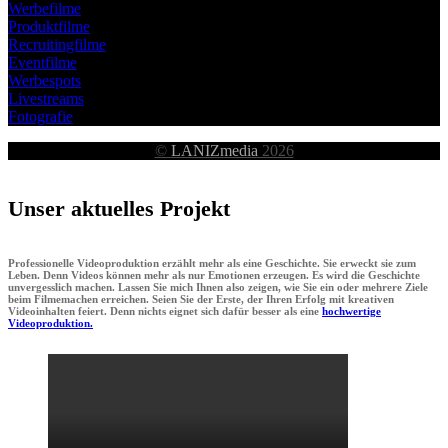
Werbefilme
Produktfilme
Recruitingfilme
Eventfilme
Werbespots
Livestreams
Fotografie
©
LANIZmedia
2026
Unser aktuelles Projekt
Professionelle Videoproduktion erzählt mehr als eine Geschichte. Sie erweckt sie zum
Leben. Denn Videos können mehr als nur Emotionen erzeugen. Es wird die Geschichte
unvergesslich machen. Lassen Sie mich Ihnen also zeigen, wie Sie ein oder mehrere Ziele
beim Filmemachen erreichen. Seien Sie der Erste, der Ihren Erfolg mit kreativen
Videoinhalten feiert. Denn nichts eignet sich dafür besser als eine
hochwertige
Videoproduktion.