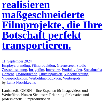
realisieren
maßgeschneiderte
Filmprojekte, die Ihre
Botschaft perfekt
transportieren.
11. September 2024
Employerbranding
,
Filmproduktion
,
Greenscreen Studio
Zusatzaustattung
,
Imagefilm
,
Interview
,
Produktvideo
,
Socialmedia
Content
,
Tv-produktion
,
Unkategorisiert
,
Videomarketing
,
Videoproduktion
,
Werbefilmproduktion
,
Werbespots
by
Laniz Nooshkevins
Lanizmedia GMBH – Ihre Experten für Imagevideos und
Werbefilme. Nutzen Sie unsere Erfahrung für kreative und
professionelle Filmproduktionen.