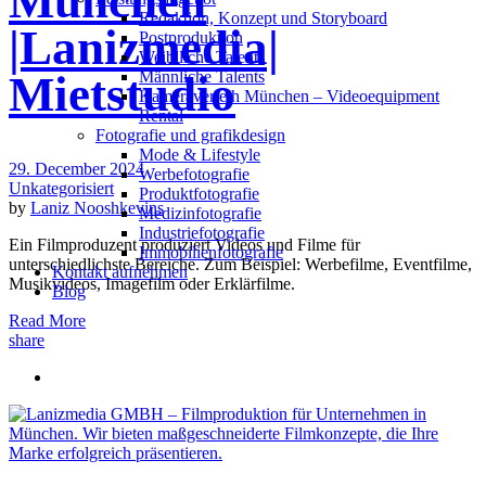
München
Redak­ti­on, Kon­zept und Storyboard
|Lanizmedia|
Post­pro­duk­ti­on
Weiblliche Talents
Männliche Talents
Mietstudio
Kameraverleih München – Videoequipment
Rental
Fotografie und grafikdesign
Mode & Lifestyle
29. December 2024
Werbefotografie
Unkategorisiert
Produktfotografie
by
Laniz Nooshkevins
Medizinfotografie
Industriefotografie
Ein Filmproduzent produziert Videos und Filme für
Immobilienfotografie
unterschiedlichste Bereiche. Zum Beispiel: Werbefilme, Eventfilme,
Kontakt aufnehmen
Musikvideos, Imagefilm oder Erklärfilme.
Blog
Read More
share