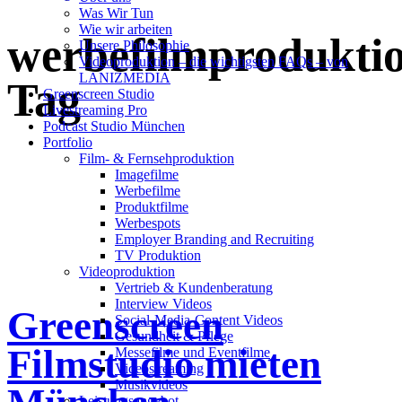
Was Wir Tun
Wie wir arbeiten
werbefilmprodukti
Unsere Philosophie
Videoproduktion – die wichtigsten FAQs – von
LANIZMEDIA
Tag
Greenscreen Studio
Livestreaming Pro
Podcast Studio München
Portfolio
Film- & Fernsehproduktion
Imagefilme
Werbefilme
Produktfilme
Werbespots
Employer Branding and Recruiting
TV Produktion
Videoproduktion
Vertrieb & Kundenberatung
Interview Videos
Greenscreen
Social-Media-Content Videos
Gesundheit & Pflege
Filmstudio mieten
Mes­se­filme und Eventfilme
Video­strea­ming
Musikvideos
Leis­tungs­an­ge­bot