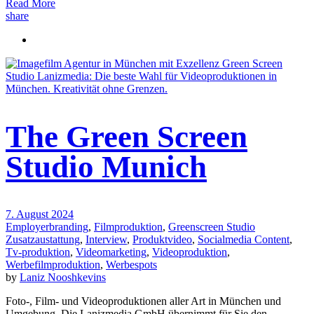
Read More
share
The Green Screen
Studio Munich
7. August 2024
Employerbranding
,
Filmproduktion
,
Greenscreen Studio
Zusatzaustattung
,
Interview
,
Produktvideo
,
Socialmedia Content
,
Tv-produktion
,
Videomarketing
,
Videoproduktion
,
Werbefilmproduktion
,
Werbespots
by
Laniz Nooshkevins
Foto-, Film- und Videoproduktionen aller Art in München und
Umgebung. Die Lanizmedia GmbH übernimmt für Sie den