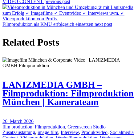
VIDEO CONTENT
previous post
Filmproduktion als KMU erfolgreich einsetzen
next post
Related Posts
LANIZMEDIA GMBH –
Filmproduktion: Filmproduktion
München | Kamerateam
26. March 2026
film production
,
Filmproduktion
,
Greenscreen Studio
Zusatzaustattung
,
image film
,
Interview
,
Produktvideo
,
Socialmedia
Content
,
Videoproduktion
,
Werbefilmproduktion
,
Werbespots