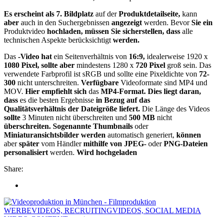
Es erscheint als 7. Bildplatz
auf der
Produktdetailseite,
kann
aber
auch in den Suchergebnissen
angezeigt
werden. Bevor
Sie ein
Produktvideo
hochladen, müssen Sie sicherstellen, dass
alle
technischen Aspekte berücksichtigt
werden.
Das
-Video hat
ein Seitenverhältnis von
16:9,
idealerweise 1920 x
1080 Pixel, sollte aber
mindestens 1280 x
720 Pixel
groß sein. Das
verwendete Farbprofil ist sRGB und sollte eine Pixeldichte von
72-
300
nicht unterschreiten.
Verfügbare
Videoformate sind MP4 und
MOV.
Hier empfiehlt sich
das
MP4-Format. Dies liegt daran,
dass
es die besten Ergebnisse
in Bezug auf das
Qualitätsverhältnis der Dateigröße liefert.
Die Länge des Videos
sollte
3 Minuten nicht überschreiten und
500 MB
nicht
überschreiten. Sogenannte Thumbnails
oder
Miniaturansichtsbilder werden
automatisch generiert,
können
aber
später
vom Händler
mithilfe von JPEG-
oder
PNG-Dateien
personalisiert
werden.
Wird hochgeladen
Share:
WERBEVIDEOS, RECRUITINGVIDEOS, SOCIAL MEDIA