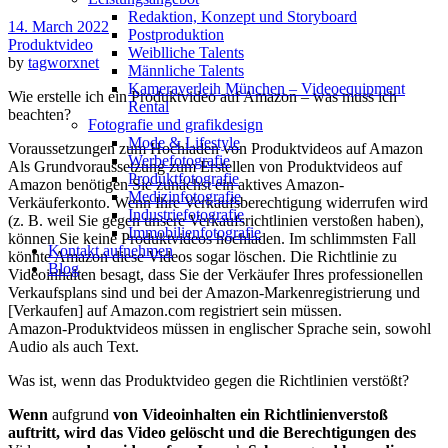
Redak­ti­on, Kon­zept und Storyboard
14. March 2022
Post­pro­duk­ti­on
Produktvideo
Weiblliche Talents
by
tagworxnet
Männliche Talents
Kameraverleih München – Videoequipment
Wie erstelle ich ein Produktvideo auf Amazon – was muss ich
Rental
beachten?
Fotografie und grafikdesign
Mode & Lifestyle
Voraussetzungen zum Hochladen von Produktvideos auf Amazon
Werbefotografie
Als Grundvoraussetzung zum Erstellen von Produktvideos auf
Produktfotografie
Amazon benötigen Sie zunächst ein aktives Amazon-
Medizinfotografie
Verkäuferkonto. Wenn Ihre Verkaufsberechtigung widerrufen wird
Industriefotografie
(z. B. weil Sie gegen unsere Verkaufsrichtlinien verstoßen haben),
Immobilienfotografie
können Sie keine Produktvideos hochladen. Im schlimmsten Fall
Kontakt aufnehmen
könnte Amazon diese Videos sogar löschen. Die Richtlinie zu
Blog
Videoinhalten besagt, dass Sie der Verkäufer Ihres professionellen
Verkaufsplans sind und bei der Amazon-Markenregistrierung und
[Verkaufen] auf Amazon.com registriert sein müssen.
Amazon-Produktvideos müssen in englischer Sprache sein, sowohl
Audio als auch Text.
Was ist, wenn das Produktvideo gegen die Richtlinien verstößt?
Wenn
aufgrund
von Videoinhalten ein Richtlinienverstoß
auftritt, wird das Video gelöscht und die Berechtigungen des