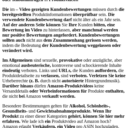
Die
im
– Video gezeigten Kundenbewertungen
müssen durch
die
bereitgestellten
Produktinformationen
überprüfbar
sein.
Die
verwendete Kundenbewertung darf
nicht älter als ein Jahr sein.
Auf der anderen Seite können
Sie
Ihre
Kunden
bitten, eine
Bewertung im Video
zu hinterlassen,
aber manchmal werden
nur positive Bewertungen angefordert. Kundenbewertungen
sollten auch
nicht aus
dem Zusammenhang gerissen werden,
indem die Bedeutung
der Kundenbewertung weggelassen oder
verändert wird.
Im Allgemeinen
sind sexuelle,
provokative
oder anzügliche, aber
emotional
ausbeuterische,
kontroverse und schockierende Inhalte
eindeutig
verboten. Links und
URLs,
die Kunden
auffordern,
die
Produktdetailseite zu
verlassen,
sind
verboten. Verletzen Sie keine
Urheberrechte
(z. B.
durch nicht
autorisierte
Hintergrundmusik).
Darüber hinaus
dürfen
Amazon-Produktvideos
keine
Versanddetails
oder Werbeinformationen für
Produkte
enthalten,
die nicht
bei
Amazon
verkauft werden.
Besondere Bestimmungen gelten für
Alkohol, Schönheits-,
Gesundheits-
und
Gewichtsabnahmeprodukte. Wenn Ihr
Produkt
zu einer dieser Kategorien
gehört, können Sie hier mehr
erfahren.
Wie lade ich
ein
Produktvideo auf Amazon hoch?
Amazon erlaubt
Verkäufern, ein Video
pro ASIN hochzuladen.