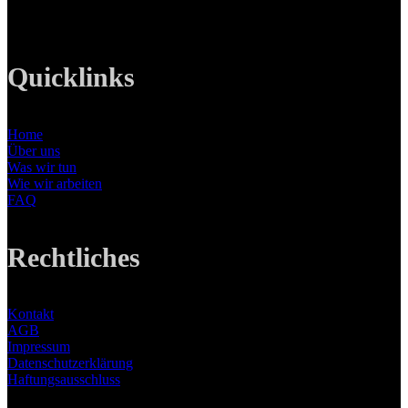
E-Mail: info@lanizmedia.com
Web: www.lanizmedia.com
Quicklinks
Home
Über uns
Was wir tun
Wie wir arbeiten
FAQ
Rechtliches
Kontakt
AGB
Impressum
Datenschutzerklärung
Haftungsausschluss