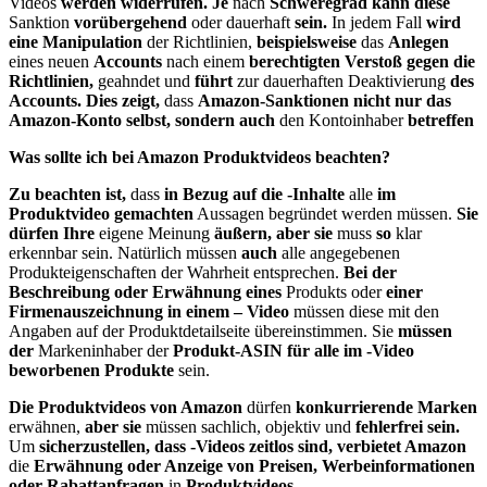
Videos
werden widerrufen. Je
nach
Schweregrad kann diese
Sanktion
vorübergehend
oder dauerhaft
sein.
In jedem Fall
wird
eine Manipulation
der Richtlinien,
beispielsweise
das
Anlegen
eines neuen
Accounts
nach einem
berechtigten Verstoß gegen die
Richtlinien,
geahndet und
führt
zur dauerhaften Deaktivierung
des
Accounts. Dies zeigt,
dass
Amazon-Sanktionen nicht nur das
Amazon-Konto selbst, sondern auch
den Kontoinhaber
betreffen
Was sollte ich bei Amazon Produktvideos beachten?
Zu beachten ist,
dass
in Bezug auf die -Inhalte
alle
im
Produktvideo gemachten
Aussagen begründet werden müssen.
Sie
dürfen Ihre
eigene Meinung
äußern, aber sie
muss
so
klar
erkennbar sein. Natürlich müssen
auch
alle angegebenen
Produkteigenschaften der Wahrheit entsprechen.
Bei der
Beschreibung oder Erwähnung eines
Produkts oder
einer
Firmenauszeichnung in einem – Video
müssen diese mit den
Angaben auf der Produktdetailseite übereinstimmen. Sie
müssen
der
Markeninhaber der
Produkt-ASIN für alle im -Video
beworbenen Produkte
sein.
Die Produktvideos von Amazon
dürfen
konkurrierende Marken
erwähnen,
aber sie
müssen sachlich, objektiv und
fehlerfrei sein.
Um
sicherzustellen, dass -Videos zeitlos sind, verbietet Amazon
die
Erwähnung oder Anzeige von Preisen, Werbeinformationen
oder Rabattanfragen
in
Produktvideos.