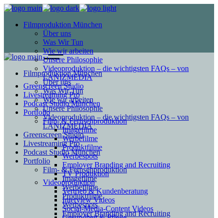
Filmproduktion München
Über uns
Was Wir Tun
Wie wir arbeiten
Unsere Philosophie
Videoproduktion – die wichtigsten FAQs – von
Filmproduktion München
LANIZMEDIA
Über uns
Greenscreen Studio
Was Wir Tun
Livestreaming Pro
Wie wir arbeiten
Podcast Studio München
Unsere Philosophie
Portfolio
Videoproduktion – die wichtigsten FAQs – von
Film- & Fernsehproduktion
LANIZMEDIA
Imagefilme
Greenscreen Studio
Werbefilme
Livestreaming Pro
Produktfilme
Podcast Studio München
Werbespots
Portfolio
Employer Branding and Recruiting
Film- & Fernsehproduktion
TV Produktion
Imagefilme
Videoproduktion
Werbefilme
Vertrieb & Kundenberatung
Produktfilme
Interview Videos
Werbespots
Social-Media-Content Videos
Employer Branding and Recruiting
Gesundheit & Pflege