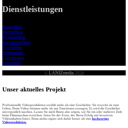
Dienstleistungen
Imagefilme
Werbefilme
Produktfilme
Recruitingfilme
Eventfilme
Werbespots
Livestreams
Fotografie
©
LANIZmedia
2026
Unser aktuelles Projekt
Professionelle Videoproduktion erzählt mehr als eine Geschichte. Sie erweckt sie zum
Leben. Denn Videos können mehr als nur Emotionen erzeugen. Es wird die Geschichte
unvergesslich machen. Lassen Sie mich Ihnen also zeigen, wie Sie ein oder mehrere Ziele
beim Filmemachen erreichen. Seien Sie der Erste, der Ihren Erfolg mit kreativen
Videoinhalten feiert. Denn nichts eignet sich dafür besser als eine
hochwertige
Videoproduktion.