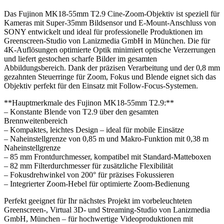
Das Fujinon MK18-55mm T2.9 Cine-Zoom-Objektiv ist speziell für
Kameras mit Super-35mm Bildsensor und E-Mount-Anschluss von
SONY entwickelt und ideal für professionelle Produktionen im
Greenscreen-Studio von Lanizmedia GmbH in München. Die für
4K-Auflösungen optimierte Optik minimiert optische Verzerrungen
und liefert gestochen scharfe Bilder im gesamten
Abbildungsbereich. Dank der präzisen Verarbeitung und der 0,8 mm
gezahnten Steuerringe für Zoom, Fokus und Blende eignet sich das
Objektiv perfekt für den Einsatz mit Follow-Focus-Systemen.
**Hauptmerkmale des Fujinon MK18-55mm T2.9:**
– Konstante Blende von T2.9 über den gesamten
Brennweitenbereich
– Kompaktes, leichtes Design – ideal für mobile Einsätze
– Naheinstellgrenze von 0,85 m und Makro-Funktion mit 0,38 m
Naheinstellgrenze
– 85 mm Frontdurchmesser, kompatibel mit Standard-Matteboxen
– 82 mm Filterdurchmesser für zusätzliche Flexibilität
– Fokusdrehwinkel von 200° für präzises Fokussieren
– Integrierter Zoom-Hebel für optimierte Zoom-Bedienung
Perfekt geeignet für Ihr nächstes Projekt im vorbeleuchteten
Greenscreen-, Virtual 3D- und Streaming-Studio von Lanizmedia
GmbH, München – für hochwertige Videoproduktionen mit