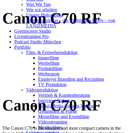
Was Wir Tun
Wie wir arbeiten
Canon C70 RF
Unsere Philosophie
Videoproduktion – die wichtigsten FAQs – von
LANIZMEDIA
Greenscreen Studio
Livestreaming Pro
Podcast Studio München
Portfolio
Film- & Fernsehproduktion
Imagefilme
Werbefilme
Produktfilme
Werbespots
Employer Branding and Recruiting
TV Produktion
Videoproduktion
Vertrieb & Kundenberatung
Canon C70 RF
Interview Videos
Social-Media-Content Videos
Gesundheit & Pflege
Mes­se­filme und Eventfilme
Video­strea­ming
Musikvideos
The Canon C70 is the smallest and most compact camera in the
Leis­tungs­an­ge­bot