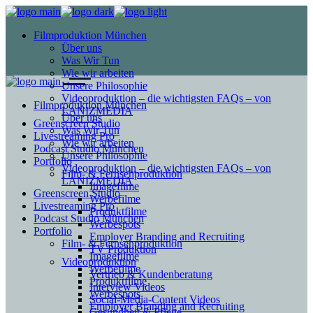
Filmproduktion München
Über uns
Was Wir Tun
Wie wir arbeiten
Unsere Philosophie
Videoproduktion – die wichtigsten FAQs – von
Filmproduktion München
LANIZMEDIA
Über uns
Greenscreen Studio
Was Wir Tun
Livestreaming Pro
Wie wir arbeiten
Podcast Studio München
Unsere Philosophie
Portfolio
Videoproduktion – die wichtigsten FAQs – von
Film- & Fernsehproduktion
LANIZMEDIA
Imagefilme
Greenscreen Studio
Werbefilme
Livestreaming Pro
Produktfilme
Podcast Studio München
Werbespots
Portfolio
Employer Branding and Recruiting
Film- & Fernsehproduktion
TV Produktion
Imagefilme
Videoproduktion
Werbefilme
Vertrieb & Kundenberatung
Produktfilme
Interview Videos
Werbespots
Social-Media-Content Videos
Employer Branding and Recruiting
Gesundheit & Pflege