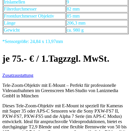
Irislamellen
9
Filterdurchmesser
82 mm
Frontdurchmesser Objektiv
85 mm
Länge
206,3 mm
Gewicht
ca. 980 g
*Sensorgröße: 24,84 x 13,97mm
je 75.- € / 1.Tagzzgl. MwSt.
Zusatzaustattung
Tele-Zoom-Objektiv mit E-Mount – Perfekt für professionelle
Videoaufnahmen im Greenscreen Miet-Studio von Lanizmedia
GmbH in München
Dieses Tele-Zoom-Objektiv mit E-Mount ist speziell für Kameras
mit Super 35 oder APS-C Sensoren wie die Sony PXW-FS7 II,
PXW-FS7, PXW-FS5 und die Alpha 7 Serie (im APS-C Modus)
entwickelt. Ideal für anspruchsvolle Videoproduktionen, bietet es
durchgängige T2,9 Blende und eine flexible Brennweite von 50 bis