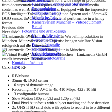
Canon Cinema series and is ideal for a wide range of productions,
Redak­ti­on, Kon­zept und Storyboard
from documentaries and reports to corporate and social media
Post­pro­duk­ti­on
content as well as independent films. Equipped with the impressive
Weiblliche Talents
EOS Intelligent Tracking and Recognition System and a 35mm 4K
Männliche Talents
DGO sensor, the C70 offers professional performance in a handy
Kameraverleih München – Videoequipment
format.
Rental
Previous slide
Fotografie und grafikdesign
Next slide
Mode & Lifestyle
Werbefotografie
Produktfotografie
Medizinfotografie
Industriefotografie
Immobilienfotografie
Kontakt aufnehmen
Blog
Canon C70 RF
RF-Mount
35mm 4k-DGO sensor
16 steps of dynamic range
Recording in XF-AVC in 4k, 410 Mbps, 422 / 10 Bit
13 configurable buttons
Slow Motion 180p at (2k) and 120p at (4k)
Dual Pixel Autofocus with subject tracking and face detection
2x UHS II SD card slots with option to record in two different
codecs simultaneously