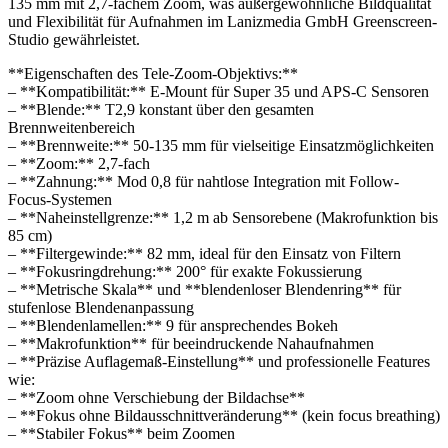
135 mm mit 2,7-fachem Zoom, was außergewöhnliche Bildqualität
und Flexibilität für Aufnahmen im Lanizmedia GmbH Greenscreen-
Studio gewährleistet.
**Eigenschaften des Tele-Zoom-Objektivs:**
– **Kompatibilität:** E-Mount für Super 35 und APS-C Sensoren
– **Blende:** T2,9 konstant über den gesamten
Brennweitenbereich
– **Brennweite:** 50-135 mm für vielseitige Einsatzmöglichkeiten
– **Zoom:** 2,7-fach
– **Zahnung:** Mod 0,8 für nahtlose Integration mit Follow-
Focus-Systemen
– **Naheinstellgrenze:** 1,2 m ab Sensorebene (Makrofunktion bis
85 cm)
– **Filtergewinde:** 82 mm, ideal für den Einsatz von Filtern
– **Fokusringdrehung:** 200° für exakte Fokussierung
– **Metrische Skala** und **blendenloser Blendenring** für
stufenlose Blendenanpassung
– **Blendenlamellen:** 9 für ansprechendes Bokeh
– **Makrofunktion** für beeindruckende Nahaufnahmen
– **Präzise Auflagemaß-Einstellung** und professionelle Features
wie:
– **Zoom ohne Verschiebung der Bildachse**
– **Fokus ohne Bildausschnittveränderung** (kein focus breathing)
– **Stabiler Fokus** beim Zoomen