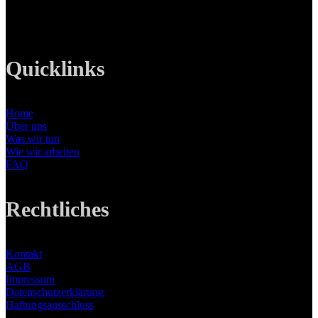
E-Mail: info@lanizmedia.com
Web: www.lanizmedia.com
Quicklinks
Home
Über uns
Was wir tun
Wie wir arbeiten
FAQ
Rechtliches
Kontakt
AGB
Impressum
Datenschutzerklärung
Haftungsausschluss