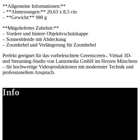
**Allgemeine Informationen:**
– **Abmessungen:** 20,63 x 8,5 cm
– **Gewicht:** 980 g
**Mitgeliefertes Zubehör:**
– Vordere und hintere Objektivschutzkappe
– Sonnenblende mit Abdeckung
– Zoomhebel und Verlängerung für Zoomhebel
Perfekt geeignet für das vorbeleuchtete Greenscreen-, Virtual 3D-
und Streaming-Studio von Lanizmedia GmbH im Herzen Münchens
– für hochwertige Videoproduktionen mit modernster Technik und
professionellem Anspruch.
Info
LANIZMEDIA GmbH
Ottobrunner Str. 28
82008 Unterhaching
Tel: +49 89 219 616 51
Mobil: +49 0176-76332833