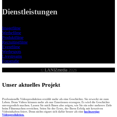
Dienstleistungen
Imagefilme
Werbefilme
Produktfilme
Recruitingfilme
Eventfilme
Werbespots
Livestreams
Fotografie
©
LANIZmedia
2026
Unser aktuelles Projekt
Professionelle Videoproduktion erzählt mehr als eine Geschichte. Sie erweckt sie zum
Leben. Denn Videos können mehr als nur Emotionen erzeugen. Es wird die Geschichte
unvergesslich machen. Lassen Sie mich Ihnen also zeigen, wie Sie ein oder mehrere Ziele
beim Filmemachen erreichen. Seien Sie der Erste, der Ihren Erfolg mit kreativen
Videoinhalten feiert. Denn nichts eignet sich dafür besser als eine
hochwertige
Videoproduktion.