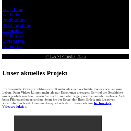
Imagefilme
Werbefilme
Produktfilme
Recruitingfilme
Eventfilme
Werbespots
Livestreams
Fotografie
©
LANIZmedia
2026
Unser aktuelles Projekt
Professionelle Videoproduktion erzählt mehr als eine Geschichte. Sie erweckt sie zum
Leben. Denn Videos können mehr als nur Emotionen erzeugen. Es wird die Geschichte
unvergesslich machen. Lassen Sie mich Ihnen also zeigen, wie Sie ein oder mehrere Ziele
beim Filmemachen erreichen. Seien Sie der Erste, der Ihren Erfolg mit kreativen
Videoinhalten feiert. Denn nichts eignet sich dafür besser als eine
hochwertige
Videoproduktion.