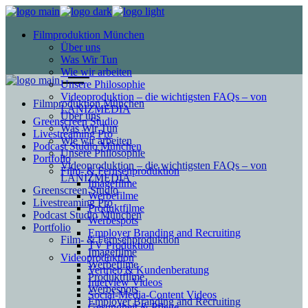
Filmproduktion München
Über uns
Was Wir Tun
Wie wir arbeiten
Unsere Philosophie
Videoproduktion – die wichtigsten FAQs – von
Filmproduktion München
LANIZMEDIA
Über uns
Greenscreen Studio
Was Wir Tun
Livestreaming Pro
Wie wir arbeiten
Podcast Studio München
Unsere Philosophie
Portfolio
Videoproduktion – die wichtigsten FAQs – von
Film- & Fernsehproduktion
LANIZMEDIA
Imagefilme
Greenscreen Studio
Werbefilme
Livestreaming Pro
Produktfilme
Podcast Studio München
Werbespots
Portfolio
Employer Branding and Recruiting
Film- & Fernsehproduktion
TV Produktion
Imagefilme
Videoproduktion
Werbefilme
Vertrieb & Kundenberatung
Produktfilme
Interview Videos
Werbespots
Social-Media-Content Videos
Employer Branding and Recruiting
Gesundheit & Pflege