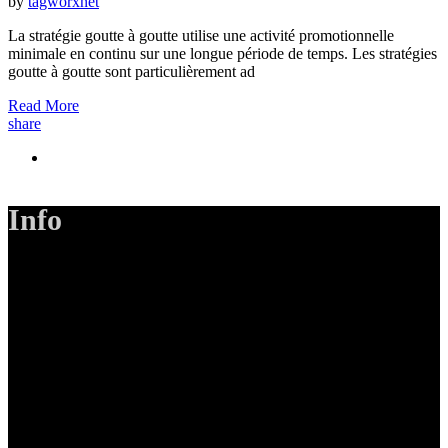
by
tagworxnet
La stratégie goutte à goutte utilise une activité promotionnelle
minimale en continu sur une longue période de temps. Les stratégies
goutte à goutte sont particulièrement ad
Read More
share
Info
LANIZMEDIA GmbH
Ottobrunner Str. 28
82008 Unterhaching
Tel: +49 89 219 616 51
Mobil: +49 0176-76332833
E-Mail: info@lanizmedia.com
Web: www.lanizmedia.com