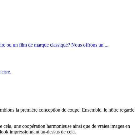
aire ou un film de marque classique? Nous offrons un ...
ncore.
ssemblons la première conception de coupe. Ensemble, le nôtre regarde
 de cela, une coopération harmonieuse ainsi que de vraies images en
n look impressionnant au-dessus de cela.