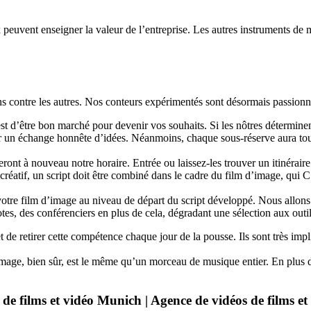
peuvent enseigner la valeur de l’entreprise. Les autres instruments de m
ns contre les autres. Nos conteurs expérimentés sont désormais passionné
est d’être bon marché pour devenir vos souhaits. Si les nôtres détermine
ser un échange honnête d’idées. Néanmoins, chaque sous-réserve aura touj
ront à nouveau notre horaire. Entrée ou laissez-les trouver un itinéraire
 créatif, un script doit être combiné dans le cadre du film d’image, qui 
otre film d’image au niveau de départ du script développé. Nous allons pa
tes, des conférenciers en plus de cela, dégradant une sélection aux outils
t de retirer cette compétence chaque jour de la pousse. Ils sont très 
’image, bien sûr, est le même qu’un morceau de musique entier. En plus 
de films et vidéo Munich | Agence de vidéos de films et