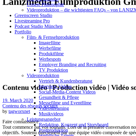
Lanizmedia Filmproduktion G
Unsere Philosophie
Videoproduktion – die wichtigsten FAQs – von LAN
Greenscreen Studio
Livestreaming Pro
Podcast Studio München
Portfolio
Film- & Fernsehproduktion
Imagefilme
Werbefilme
Produktfilme
Werbespots
Employer Branding and Recruiting
TV Produktion
Videoproduktion
Vertrieb & Kundenberatung
Contenu vidéo | Production vidéo | Vidéo s
Interview Videos
Social-Media-Content Videos
Gesundheit & Pflege
19. March 2020
Mes­se­filme und Eventfilme
Contenu des réseaux sociaux
Video­strea­ming
by
tagworxnet
Musikvideos
Leis­tungs­an­ge­bot
Faire connaissance
Redak­ti­on, Kon­zept und Storyboard
Tout commence par vos souhaits. Lors de la première conversation non
Post­pro­duk­ti­on
objectifs. Soutenu directement par une équipe vidéo composée de spécia
Weiblliche Talents