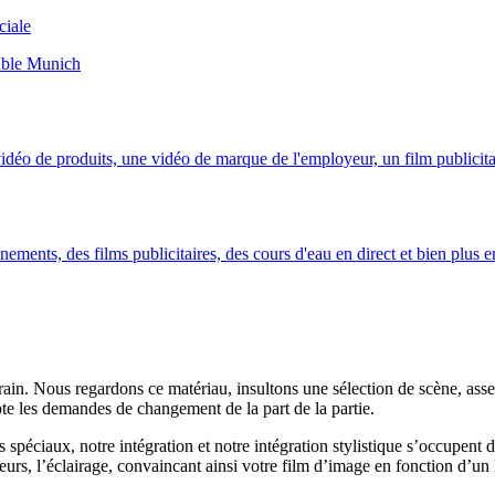
ciale
rable Munich
vidéo de produits, une vidéo de marque de l'employeur, un film publicit
ments, des films publicitaires, des cours d'eau en direct et bien plus e
 train. Nous regardons ce matériau, insultons une sélection de scène, a
te les demandes de changement de la part de la partie.
spéciaux, notre intégration et notre intégration stylistique s’occupent
uleurs, l’éclairage, convaincant ainsi votre film d’image en fonction d’u