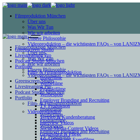
Filmproduktion München
Über uns
Was Wir Tun
Wie wir arbeiten
Unsere Philosophie
Videoproduktion – die wichtigsten FAQs – von LAN
Filmproduktion München
Greenscreen Studio
Über uns
Livestreaming Pro
Was Wir Tun
Podcast Studio München
Wie wir arbeiten
Portfolio
Unsere Philosophie
Film- & Fernsehproduktion
Videoproduktion – die wichtigsten FAQs – von LAN
Imagefilme
Greenscreen Studio
Werbefilme
Livestreaming Pro
Produktfilme
Podcast Studio München
Werbespots
Portfolio
Employer Branding and Recruiting
Film- & Fernsehproduktion
TV Produktion
Imagefilme
Videoproduktion
Werbefilme
Vertrieb & Kundenberatung
Produktfilme
Interview Videos
Werbespots
Social-Media-Content Videos
Employer Branding and Recruiting
Gesundheit & Pflege
TV Produktion
Mes­se­filme und Eventfilme