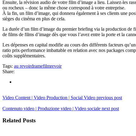
Ensuite, la révision audio de votre film d’image a lieu. Laissez-les r
ou rocheux – donc la même chose correspond à votre entreprise.
À la fin, un film d’image, qui donnera également à ses clients une posit
sièges du cinéma en plus de cela.
La durée d’un film d’image du premier briefing via la production de f
de films de films d’image dès que vous l’avez entre la porte et la can
Les dépenses en capital modifie au cours des différents facteurs qu’un
ratio prix-performance imbattable en relation avec nos packages compl
coûts supplémentaires.
Tags:
au revoir
drame
film
revoir
Share:
Video Content | Video Production | Social Video
previous post
Contenuto video | Produzione video | Video sociale
next post
Related Posts