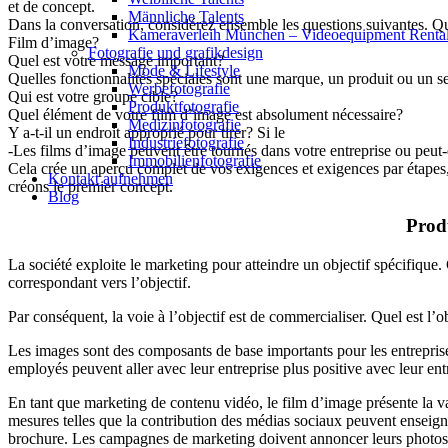
et de concept.
Männliche Talents
Dans la conversation, considérez ensemble les questions suivantes. Qu
Kameraverleih München – Videoequipment Renta
Film d’image?
Fotografie und grafikdesign
Quel est votre message important?
Mode & Lifestyle
Quelles fonctionnalités spéciales sont une marque, un produit ou un s
Werbefotografie
Qui est votre groupe cible?
Produktfotografie
Quel élément de votre film d’image est absolument nécessaire?
Medizinfotografie
Y a-t-il un endroit approprié pour tirer? Si le
Industriefotografie
-Les films d’image peuvent être tournés dans votre entreprise ou peut
Immobilienfotografie
Cela crée un aperçu complet de vos exigences et exigences par étapes, c
Kontakt aufnehmen
créons le premier concept.
Blog
Produ
La société exploite le marketing pour atteindre un objectif spécifique. C
correspondant vers l’objectif.
Par conséquent, la voie à l’objectif est de commercialiser. Quel est l’ob
Les images sont des composants de base importants pour les entreprises 
employés peuvent aller avec leur entreprise plus positive avec leur e
En tant que marketing de contenu vidéo, le film d’image présente la va
mesures telles que la contribution des médias sociaux peuvent enseigne
brochure. Les campagnes de marketing doivent annoncer leurs photos à 