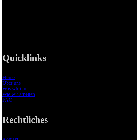
Ottobrunner Str. 28
82008 Unterhaching
Tel: +49 89 219 616 51
Mobil: +49 0176-76332833
E-Mail: info@lanizmedia.com
Web: www.lanizmedia.com
Quicklinks
Home
Über uns
Was wir tun
Wie wir arbeiten
FAQ
Rechtliches
Kontakt