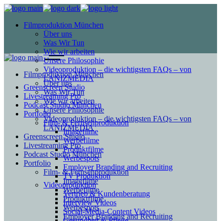
Filmproduktion München
Über uns
Was Wir Tun
Wie wir arbeiten
Unsere Philosophie
Videoproduktion – die wichtigsten FAQs – von
Filmproduktion München
LANIZMEDIA
Über uns
Greenscreen Studio
Was Wir Tun
Livestreaming Pro
Wie wir arbeiten
Podcast Studio München
Unsere Philosophie
Portfolio
Videoproduktion – die wichtigsten FAQs – von
Film- & Fernsehproduktion
LANIZMEDIA
Imagefilme
Greenscreen Studio
Werbefilme
Livestreaming Pro
Produktfilme
Podcast Studio München
Werbespots
Portfolio
Employer Branding and Recruiting
Film- & Fernsehproduktion
TV Produktion
Imagefilme
Videoproduktion
Werbefilme
Vertrieb & Kundenberatung
Produktfilme
Interview Videos
Werbespots
Social-Media-Content Videos
Employer Branding and Recruiting
Gesundheit & Pflege