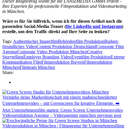
Dieser Blogbeitrag wurde für die LANIZMEDIA GMBH erstellt –
Ihre Experten für professionelle Filmproduktion und Videomarketing
in München.
Wäre es für Sie hilfreich, wenn ich für diesen Artikel noch die
passenden Social-Media-Teaser (
für LinkedIn und Instagram
)
erstelle, um den Traffic direkt auf Ihre Seite zu lenken?
Tags:
Authentischer Imagefilm
Behördenfilm Produktion
Budget-
freundliches Video
Content Produktion Deutschland
Corporate Film
Agentur
Corporate Video Produktion München
Creative
Storytelling
Employer Branding Video
Eventfilm Produktion
Externe
Kommunikation Film
Filmproduktion Bayern
Filmproduktion
München
Filmteam München
Share:
Videoproduktion Agentur – Videoagentur münchen
previous post
Videoproduktion in München | Filmagentur für Unternehmensfilme