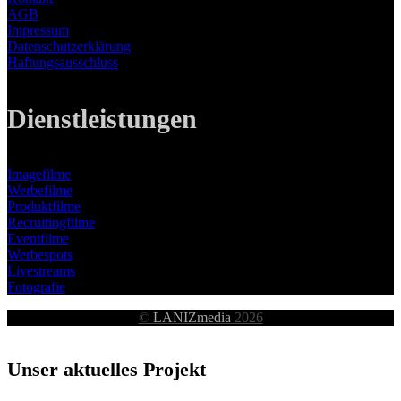
AGB
Impressum
Datenschutzerklärung
Haftungsausschluss
Dienstleistungen
Imagefilme
Werbefilme
Produktfilme
Recruitingfilme
Eventfilme
Werbespots
Livestreams
Fotografie
©
LANIZmedia
2026
Unser aktuelles Projekt