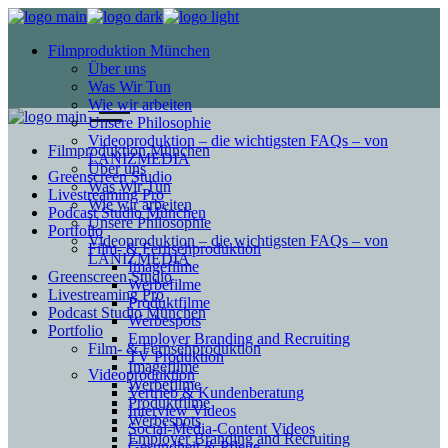
Filmproduktion München
Über uns
Was Wir Tun
Wie wir arbeiten
Unsere Philosophie
Videoproduktion – die wichtigsten FAQs – von
Filmproduktion München
LANIZMEDIA
Über uns
Greenscreen Studio
Was Wir Tun
Livestreaming Pro
Wie wir arbeiten
Podcast Studio München
Unsere Philosophie
Portfolio
Videoproduktion – die wichtigsten FAQs – von
Film- & Fernsehproduktion
LANIZMEDIA
Imagefilme
Greenscreen Studio
Werbefilme
Livestreaming Pro
Produktfilme
Podcast Studio München
Werbespots
Portfolio
Employer Branding and Recruiting
Film- & Fernsehproduktion
TV Produktion
Imagefilme
Videoproduktion
Werbefilme
Vertrieb & Kundenberatung
Produktfilme
Interview Videos
Werbespots
Social-Media-Content Videos
Employer Branding and Recruiting
Gesundheit & Pflege