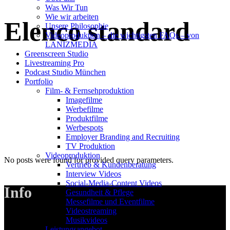
Was Wir Tun
Wie wir arbeiten
Elenco standard
Unsere Philosophie
Videoproduktion – die wichtigsten FAQs – von
LANIZMEDIA
Greenscreen Studio
Livestreaming Pro
Podcast Studio München
Portfolio
Film- & Fernsehproduktion
Imagefilme
Werbefilme
Produktfilme
Werbespots
Employer Branding and Recruiting
TV Produktion
Videoproduktion
No posts were found for provided query parameters.
Vertrieb & Kundenberatung
Interview Videos
Social-Media-Content Videos
Info
Gesundheit & Pflege
Mes­se­filme und Eventfilme
Video­strea­ming
Musikvideos
LANIZMEDIA GmbH
Leis­tungs­an­ge­bot