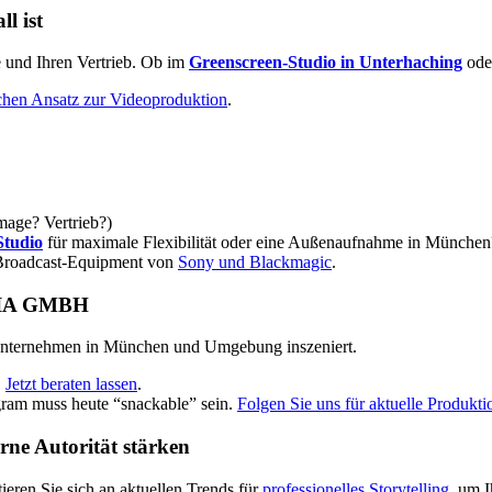
l ist
ke und Ihren Vertrieb. Ob im
Greenscreen-Studio in Unterhaching
oder
schen Ansatz zur Videoproduktion
.
mage? Vertrieb?)
Studio
für maximale Flexibilität oder eine Außenaufnahme in München
 Broadcast-Equipment von
Sony und Blackmagic
.
EDIA GMBH
 Unternehmen in München und Umgebung inszeniert.
.
Jetzt beraten lassen
.
gram muss heute “snackable” sein.
Folgen Sie uns für aktuelle Produkti
rne Autorität stärken
eren Sie sich an aktuellen Trends für
professionelles Storytelling
, um 