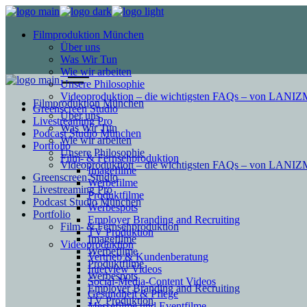
Filmproduktion München
Über uns
Was Wir Tun
Wie wir arbeiten
Unsere Philosophie
Videoproduktion – die wichtigsten FAQs – von LAN
Filmproduktion München
Greenscreen Studio
Über uns
Livestreaming Pro
Was Wir Tun
Podcast Studio München
Wie wir arbeiten
Portfolio
Unsere Philosophie
Film- & Fernsehproduktion
Videoproduktion – die wichtigsten FAQs – von LAN
Imagefilme
Greenscreen Studio
Werbefilme
Livestreaming Pro
Produktfilme
Podcast Studio München
Werbespots
Portfolio
Employer Branding and Recruiting
Film- & Fernsehproduktion
TV Produktion
Imagefilme
Videoproduktion
Werbefilme
Vertrieb & Kundenberatung
Produktfilme
Interview Videos
Werbespots
Social-Media-Content Videos
Employer Branding and Recruiting
Gesundheit & Pflege
TV Produktion
Mes­se­filme und Eventfilme