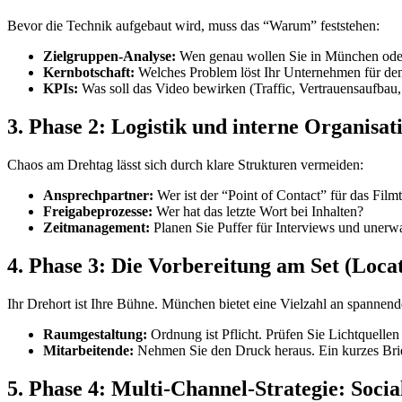
Bevor die Technik aufgebaut wird, muss das “Warum” feststehen:
Zielgruppen-Analyse:
Wen genau wollen Sie in München oder
Kernbotschaft:
Welches Problem löst Ihr Unternehmen für d
KPIs:
Was soll das Video bewirken (Traffic, Vertrauensaufbau
3. Phase 2: Logistik und interne Organisat
Chaos am Drehtag lässt sich durch klare Strukturen vermeiden:
Ansprechpartner:
Wer ist der “Point of Contact” für das Fil
Freigabeprozesse:
Wer hat das letzte Wort bei Inhalten?
Zeitmanagement:
Planen Sie Puffer für Interviews und unerw
4. Phase 3: Die Vorbereitung am Set (Loca
Ihr Drehort ist Ihre Bühne. München bietet eine Vielzahl an spannen
Raumgestaltung:
Ordnung ist Pflicht. Prüfen Sie Lichtquelle
Mitarbeitende:
Nehmen Sie den Druck heraus. Ein kurzes Brief
5. Phase 4: Multi-Channel-Strategie: Soc