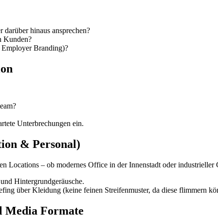
 darüber hinaus ansprechen?
en Kunden?
, Employer Branding)?
ion
mteam?
artete Unterbrechungen ein.
tion & Personal)
den Locations – ob modernes Office in der Innenstadt oder industriell
n und Hintergrundgeräusche.
ing über Kleidung (keine feinen Streifenmuster, da diese flimmern kön
ial Media Formate