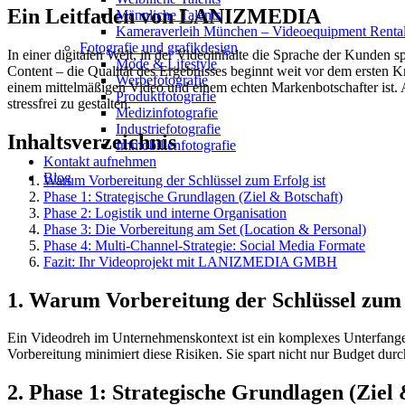
Ein Leitfaden von LANIZMEDIA
Männliche Talents
Kameraverleih München – Videoequipment Renta
Fotografie und grafikdesign
In einer digitalen Welt, in der Videoinhalte die Sprache der Kunden s
Mode & Lifestyle
Content – die Qualität des Ergebnisses beginnt weit vor dem ersten K
Werbefotografie
einem mittelmäßigen Video und einem echten Markenbotschafter ist.
Produktfotografie
stressfrei zu gestalten.
Medizinfotografie
Industriefotografie
Inhaltsverzeichnis
Immobilienfotografie
Kontakt aufnehmen
Blog
Warum Vorbereitung der Schlüssel zum Erfolg ist
Phase 1: Strategische Grundlagen (Ziel & Botschaft)
Phase 2: Logistik und interne Organisation
Phase 3: Die Vorbereitung am Set (Location & Personal)
Phase 4: Multi-Channel-Strategie: Social Media Formate
Fazit: Ihr Videoprojekt mit LANIZMEDIA GMBH
1. Warum Vorbereitung der Schlüssel zum 
Ein Videodreh im Unternehmenskontext ist ein komplexes Unterfangen
Vorbereitung minimiert diese Risiken. Sie spart nicht nur Budget durc
2. Phase 1: Strategische Grundlagen (Ziel 