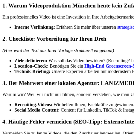
1. Warum Videoproduktion München heute kein Zufal
Ein professionelles Video ist eine Investition in Ihre Arbeitgebermar
Interne Verlinkung:
Erfahren Sie mehr über unseren
strategi
2. Checkliste: Vorbereitung für Ihren Dreh
(Hier wird der Text aus Ihrer Vorlage strukturell eingebaut)
Ziele definieren:
Was soll das Video bewirken? (Recruiting? I
Location-Check:
Benötigen Sie ein
High-End Greenscreen-
Technik-Briefing:
Unsere Experten arbeiten mit modernstem
3. Der Mehrwert einer lokalen Agentur: LANIZM
Warum wir? Weil wir nicht nur filmen, sondern verstehen, wie man
Recruiting-Videos:
Wir helfen Ihnen, Fachkräfte zu gewinnen
Social Media Content:
Content für LinkedIn, TikTok & Insta
4. Häufige Fehler vermeiden (SEO-Tipp: Externe/Inte
Vermeiden Sie zu lange Videos, die den Zuschauer langweilen. Orienti