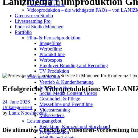
Lanizmedia Filmproduktion G
Unsere Philosophie
Videoproduktion – die wichtigsten FAQs – von LAN
Greenscreen Studio
Livestreaming Pro
Podcast Studio München
Portfolio
Film- & Fernsehproduktion
Imagefilme
Werbefilme
Produktfilme
Werbespots
Employer Branding and Recruiting
TV Produktion
Videoproduktion
Vertrieb & Kundenberatung
Erfolgreiche Videoproduktion: Wie LA
Interview Videos
Social-Media-Content Videos
Gesundheit & Pflege
24. June 2026
Mes­se­filme und Eventfilme
Unkategorisiert
Video­strea­ming
by
Laniz Nooshkevins
Musikvideos
Leis­tungs­an­ge­bot
Redak­ti­on, Kon­zept und Storyboard
Die ultimative Checkliste: Videodreh-Vorbereitung 
Post­pro­duk­ti­on
Weiblliche Talents