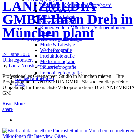
LANIZMEDIA
Redak­ti­on, Kon­zept und Storyboard
Post­pro­duk­ti­on
GMBH Ihren Dreh in
Weiblliche Talents
Männliche Talents
Kameraverleih München – Videoequipment
München plant
Rental
Fotografie und grafikdesign
Mode & Lifestyle
Werbefotografie
24. June 2026
Produktfotografie
Unkategorisiert
Medizinfotografie
by
Laniz Nooshkevins
Industriefotografie
Immobilienfotografie
Professionelles Greenscreen Studio in München mieten – Ihre
Kontakt aufnehmen
Produktion bei LANIZMEDIA GMBH Sie suchen die perfekte
Blog
Umgebung für Ihre nächste Videoproduktion? Die LANIZMEDIA
GM
Read More
share