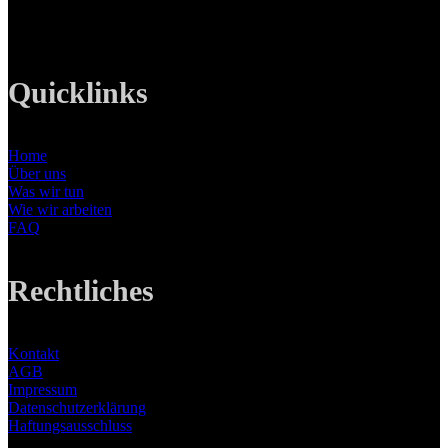
E-Mail: info@lanizmedia.com
Web: www.lanizmedia.com
Quicklinks
Home
Über uns
Was wir tun
Wie wir arbeiten
FAQ
Rechtliches
Kontakt
AGB
Impressum
Datenschutzerklärung
Haftungsausschluss