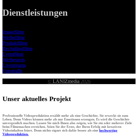
Dienstleistungen
Imagefilme
Werbefilme
Produktfilme
Recruitingfilme
Eventfilme
Werbespots
Livestreams
Fotografie
©
LANIZmedia
2026
Unser aktuelles Projekt
Professionelle Videoproduktion erzählt mehr als eine Geschichte. Sie erweckt sie zum
Leben. Denn Videos können mehr als nur Emotionen erzeugen. Es wird die Geschichte
unvergesslich machen. Lassen Sie mich Ihnen also zeigen, wie Sie ein oder mehrere Ziele
beim Filmemachen erreichen. Seien Sie der Erste, der Ihren Erfolg mit kreativen
Videoinhalten feiert. Denn nichts eignet sich dafür besser als eine
hochwertige
Videoproduktion.