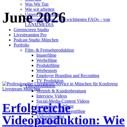
Was Wir Tun
Wie wir arbeiten
June 2026
Unsere Philosophie
Videoproduktion – die wichtigsten FAQs – von
LANIZMEDIA
Greenscreen Studio
Livestreaming Pro
Podcast Studio München
Portfolio
Film- & Fernsehproduktion
Imagefilme
Werbefilme
Produktfilme
Werbespots
Employer Branding and Recruiting
TV Produktion
Videoproduktion
Vertrieb & Kundenberatung
Interview Videos
Social-Media-Content Videos
Erfolgreiche
Gesundheit & Pflege
Mes­se­filme und Eventfilme
Videoproduktion: Wie
Video­strea­ming
Musikvideos
Leis­tungs­an­ge­bot