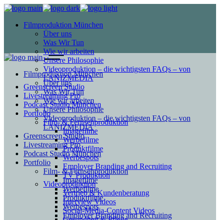
Filmproduktion München
Über uns
Was Wir Tun
Wie wir arbeiten
Unsere Philosophie
Videoproduktion – die wichtigsten FAQs – von
Filmproduktion München
LANIZMEDIA
Über uns
Greenscreen Studio
Was Wir Tun
Livestreaming Pro
Wie wir arbeiten
Podcast Studio München
Unsere Philosophie
Portfolio
Videoproduktion – die wichtigsten FAQs – von
Film- & Fernsehproduktion
LANIZMEDIA
Imagefilme
Greenscreen Studio
Werbefilme
Livestreaming Pro
Produktfilme
Podcast Studio München
Werbespots
Portfolio
Employer Branding and Recruiting
Film- & Fernsehproduktion
TV Produktion
Imagefilme
Videoproduktion
Werbefilme
Vertrieb & Kundenberatung
Produktfilme
Interview Videos
Werbespots
Social-Media-Content Videos
Employer Branding and Recruiting
Gesundheit & Pflege