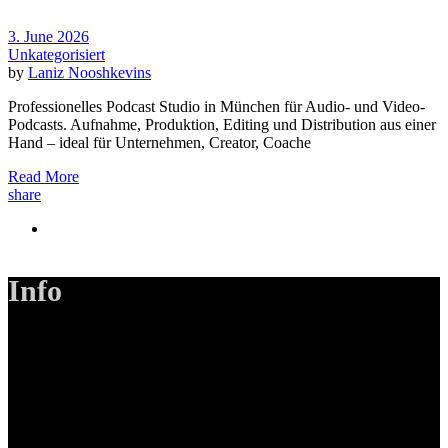
3. June 2026
Unkategorisiert
by
Laniz Nooshkevins
Professionelles Podcast Studio in München für Audio- und Video-
Podcasts. Aufnahme, Produktion, Editing und Distribution aus einer
Hand – ideal für Unternehmen, Creator, Coache
Read More
share
Info
LANIZMEDIA GmbH
Ottobrunner Str. 28
82008 Unterhaching
Tel: +49 89 219 616 51
Mobil: +49 0176-76332833