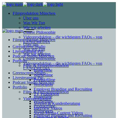
Filmproduktion München
Über uns
Was Wir Tun
Wie wir arbeiten
Unsere Philosophie
Videoproduktion – die wichtigsten FAQs – von
Filmproduktion München
LANIZMEDIA
Über uns
Greenscreen Studio
Was Wir Tun
Livestreaming Pro
Wie wir arbeiten
Podcast Studio München
Unsere Philosophie
Portfolio
Videoproduktion – die wichtigsten FAQs – von
Film- & Fernsehproduktion
LANIZMEDIA
Imagefilme
Greenscreen Studio
Werbefilme
Livestreaming Pro
Produktfilme
Podcast Studio München
Werbespots
Portfolio
Employer Branding and Recruiting
Film- & Fernsehproduktion
TV Produktion
Imagefilme
Videoproduktion
Werbefilme
Vertrieb & Kundenberatung
Produktfilme
Interview Videos
Werbespots
Social-Media-Content Videos
Employer Branding and Recruiting
Gesundheit & Pflege