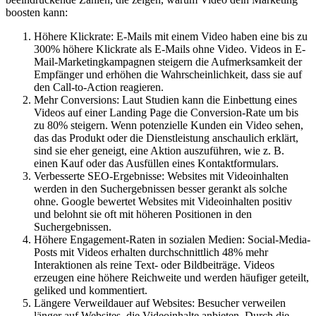
boosten kann:
Höhere Klickrate: E-Mails mit einem Video haben eine bis zu
300% höhere Klickrate als E-Mails ohne Video. Videos in E-
Mail-Marketingkampagnen steigern die Aufmerksamkeit der
Empfänger und erhöhen die Wahrscheinlichkeit, dass sie auf
den Call-to-Action reagieren.
Mehr Conversions: Laut Studien kann die Einbettung eines
Videos auf einer Landing Page die Conversion-Rate um bis
zu 80% steigern. Wenn potenzielle Kunden ein Video sehen,
das das Produkt oder die Dienstleistung anschaulich erklärt,
sind sie eher geneigt, eine Aktion auszuführen, wie z. B.
einen Kauf oder das Ausfüllen eines Kontaktformulars.
Verbesserte SEO-Ergebnisse: Websites mit Videoinhalten
werden in den Suchergebnissen besser gerankt als solche
ohne. Google bewertet Websites mit Videoinhalten positiv
und belohnt sie oft mit höheren Positionen in den
Suchergebnissen.
Höhere Engagement-Raten in sozialen Medien: Social-Media-
Posts mit Videos erhalten durchschnittlich 48% mehr
Interaktionen als reine Text- oder Bildbeiträge. Videos
erzeugen eine höhere Reichweite und werden häufiger geteilt,
geliked und kommentiert.
Längere Verweildauer auf Websites: Besucher verweilen
länger auf Websites, die Videoinhalte anbieten. Durch die