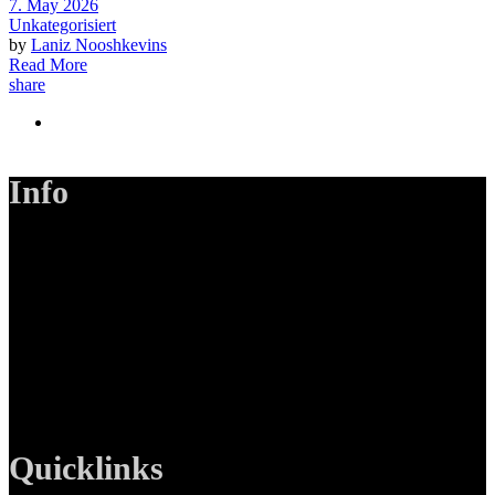
7. May 2026
Unkategorisiert
by
Laniz Nooshkevins
Read More
share
Info
LANIZMEDIA GmbH
Ottobrunner Str. 28
82008 Unterhaching
Tel: +49 89 219 616 51
Mobil: +49 0176-76332833
E-Mail: info@lanizmedia.com
Web: www.lanizmedia.com
Quicklinks