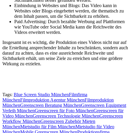
Suchmaschinen besser gefunden werden.
Einbindung in Websites und Blogs: Das Video kann in
Websites oder Blogs eingebettet werden, die thematisch zu
dem Inhalt passen, um die Sichtbarkeit zu erhöhen.
Paid Advertising: Durch bezahlte Werbung auf Plattformen
wie YouTube oder Social Media kann die Reichweite des
Videos erweitert werden.
Insgesamt ist es wichtig, die Produktion eines Videos nicht nur auf
die Erstellung ansprechender Inhalte zu beschränken, sondern auch
darauf zu achten, dass es eine ausreichende Reichweite und
Sichtbarkeit erhält, um seine Ziele zu erreichen und eine größere
Wirkung zu erzielen.
Tags:
Blue Screen Studio München
Filmfirma
München
Filmproduktion Agentur München
Filmproduktion
München
Greenscreen Beratung München
Greenscreen Equipment
Verleih München
Greenscreen für Foto München
Greenscreen für
Video München
Greenscreen Technologie München
Greenscreen
Workflow München
Greenscreen Zubehör Mieten
München
Mietstudio für Film München
Mietstudio für Video
München
Mobile Greenscreen München
Produktionsfirma