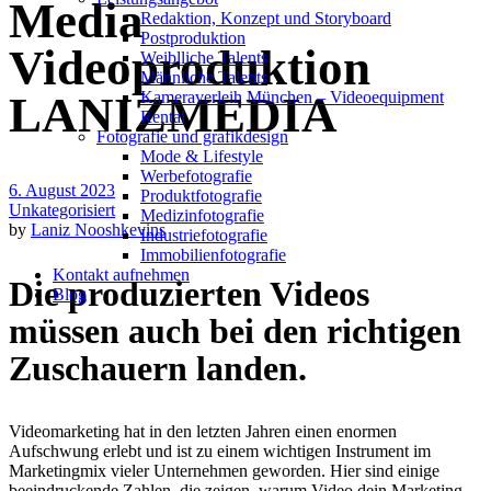
Media
Redak­ti­on, Kon­zept und Storyboard
Post­pro­duk­ti­on
Videoproduktion
Weiblliche Talents
Männliche Talents
Kameraverleih München – Videoequipment
LANIZMEDIA
Rental
Fotografie und grafikdesign
Mode & Lifestyle
Werbefotografie
6. August 2023
Produktfotografie
Unkategorisiert
Medizinfotografie
by
Laniz Nooshkevins
Industriefotografie
Immobilienfotografie
Kontakt aufnehmen
Die produzierten Videos
Blog
müssen auch bei den richtigen
Zuschauern landen.
Videomarketing hat in den letzten Jahren einen enormen
Aufschwung erlebt und ist zu einem wichtigen Instrument im
Marketingmix vieler Unternehmen geworden. Hier sind einige
beeindruckende Zahlen, die zeigen, warum Video dein Marketing