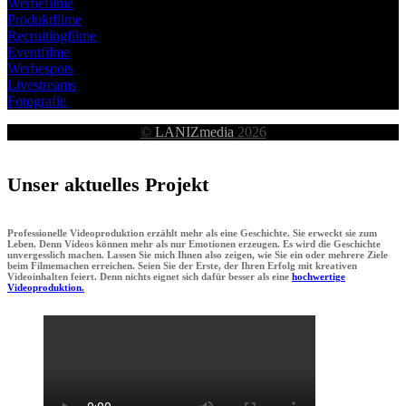
Werbefilme
Produktfilme
Recruitingfilme
Eventfilme
Werbespots
Livestreams
Fotografie
©
LANIZmedia
2026
Unser aktuelles Projekt
Professionelle Videoproduktion erzählt mehr als eine Geschichte. Sie erweckt sie zum
Leben. Denn Videos können mehr als nur Emotionen erzeugen. Es wird die Geschichte
unvergesslich machen. Lassen Sie mich Ihnen also zeigen, wie Sie ein oder mehrere Ziele
beim Filmemachen erreichen. Seien Sie der Erste, der Ihren Erfolg mit kreativen
Videoinhalten feiert. Denn nichts eignet sich dafür besser als eine
hochwertige
Videoproduktion.