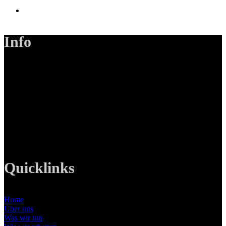
Info
LANIZMEDIA GmbH
Ottobrunner Str. 28
82008 Unterhaching
Tel: +49 89 219 616 51
Mobil: +49 0176-76332833
E-Mail: info@lanizmedia.com
Web: www.lanizmedia.com
Quicklinks
Home
Über uns
Was wir tun