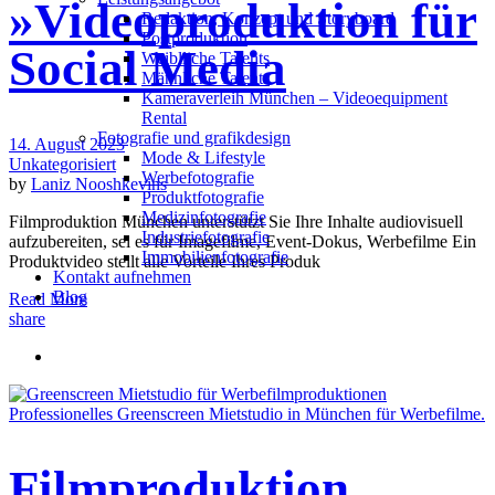
»Videoproduktion für
Redak­ti­on, Kon­zept und Storyboard
Post­pro­duk­ti­on
Social Media
Weiblliche Talents
Männliche Talents
Kameraverleih München – Videoequipment
Rental
Fotografie und grafikdesign
14. August 2023
Mode & Lifestyle
Unkategorisiert
Werbefotografie
by
Laniz Nooshkevins
Produktfotografie
Medizinfotografie
Filmproduktion München unterstützt Sie Ihre Inhalte audiovisuell
Industriefotografie
aufzubereiten, sei es für Imagefilme, Event-Dokus, Werbefilme Ein
Immobilienfotografie
Produktvideo stellt alle Vorteile Ihres Produk
Kontakt aufnehmen
Blog
Read More
share
Filmproduktion