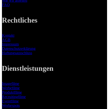
Wie wir arbeiten
FAQ
Rechtliches
Kontakt
AGB
Impressum
Datenschutzerklärung
Haftungsausschluss
Dienstleistungen
Imagefilme
Werbefilme
Produktfilme
Recruitingfilme
Eventfilme
Werbespots