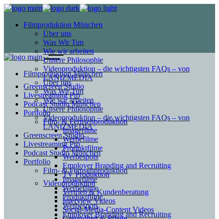
Filmproduktion München
Über uns
Was Wir Tun
Wie wir arbeiten
Unsere Philosophie
Videoproduktion – die wichtigsten FAQs – von
Filmproduktion München
LANIZMEDIA
Über uns
Greenscreen Studio
Was Wir Tun
Livestreaming Pro
Wie wir arbeiten
Podcast Studio München
Unsere Philosophie
Portfolio
Videoproduktion – die wichtigsten FAQs – von
Film- & Fernsehproduktion
LANIZMEDIA
Imagefilme
Greenscreen Studio
Werbefilme
Livestreaming Pro
Produktfilme
Podcast Studio München
Werbespots
Portfolio
Employer Branding and Recruiting
Film- & Fernsehproduktion
TV Produktion
Imagefilme
Videoproduktion
Werbefilme
Vertrieb & Kundenberatung
Produktfilme
Interview Videos
Werbespots
Social-Media-Content Videos
Employer Branding and Recruiting
Gesundheit & Pflege