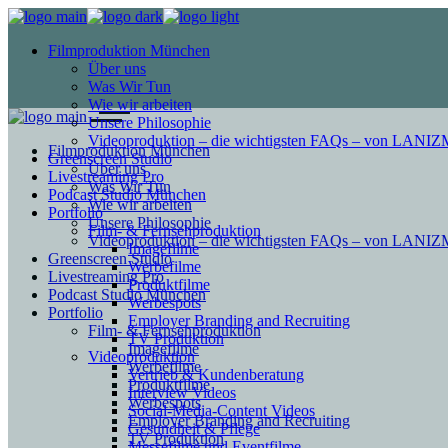
Filmproduktion München
Über uns
Was Wir Tun
Wie wir arbeiten
Unsere Philosophie
Videoproduktion – die wichtigsten FAQs – von LAN
Filmproduktion München
Greenscreen Studio
Über uns
Livestreaming Pro
Was Wir Tun
Podcast Studio München
Wie wir arbeiten
Portfolio
Unsere Philosophie
Film- & Fernsehproduktion
Videoproduktion – die wichtigsten FAQs – von LAN
Imagefilme
Greenscreen Studio
Werbefilme
Livestreaming Pro
Produktfilme
Podcast Studio München
Werbespots
Portfolio
Employer Branding and Recruiting
Film- & Fernsehproduktion
TV Produktion
Imagefilme
Videoproduktion
Werbefilme
Vertrieb & Kundenberatung
Produktfilme
Interview Videos
Werbespots
Social-Media-Content Videos
Employer Branding and Recruiting
Gesundheit & Pflege
TV Produktion
Mes­se­filme und Eventfilme