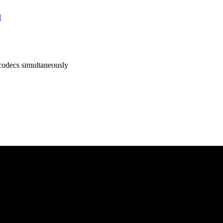
l
 codecs simultaneously