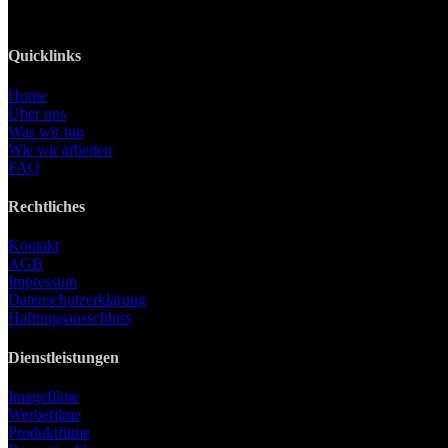
Web: www.lanizmedia.com
Quicklinks
Home
Über uns
Was wir tun
Wie wir arbeiten
FAQ
Rechtliches
Kontakt
AGB
Impressum
Datenschutzerklärung
Haftungsausschluss
Dienstleistungen
Imagefilme
Werbefilme
Produktfilme