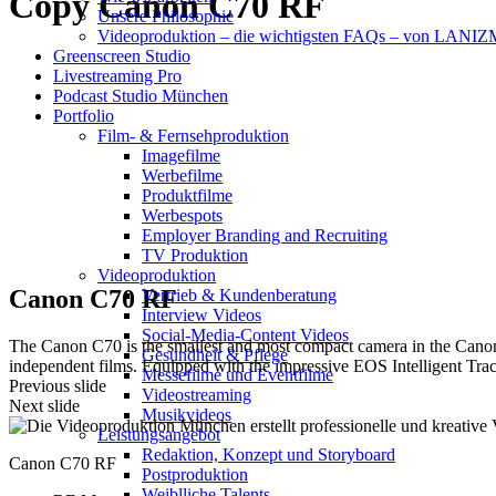
Copy Canon C70 RF
Unsere Philosophie
Videoproduktion – die wichtigsten FAQs – von LAN
Greenscreen Studio
Livestreaming Pro
Podcast Studio München
Portfolio
Film- & Fernsehproduktion
Imagefilme
Werbefilme
Produktfilme
Werbespots
Employer Branding and Recruiting
TV Produktion
Videoproduktion
Canon C70 RF
Vertrieb & Kundenberatung
Interview Videos
Social-Media-Content Videos
The Canon C70 is the smallest and most compact camera in the Canon C
Gesundheit & Pflege
independent films. Equipped with the impressive EOS Intelligent Tr
Mes­se­filme und Eventfilme
Previous slide
Video­strea­ming
Next slide
Musikvideos
Leis­tungs­an­ge­bot
Redak­ti­on, Kon­zept und Storyboard
Canon C70 RF
Post­pro­duk­ti­on
Weiblliche Talents