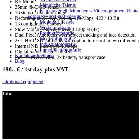
RF-Mount
Männliche Talents
35mm 4k-DGO sensor
Kameraverleih München – Videoequipment Renta
16 steps of dynamic range
Fotografie und grafikdesign
Recording in XF-AVC in 4k, 410 Mbps, 422 / 10 Bit
Mode & Lifestyle
13 configurable buttons
Werbefotografie
Slow Motion 180p at (2k) and 120p at (4k)
Produktfotografie
Dual Pixel Autofocus with subject tracking and face detection
Medizinfotografie
2x UHS II SD card slots with option to record in two different
Industriefotografie
Internal ND filter up to 10 stops
Immobilienfotografie
Digital 5-axis image stabilizer
Kontakt aufnehmen
Incl. 1x SDXC card, 2x battery, transport case
Blog
190.- € / 1st day plus VAT
additional equipment
Info
LANIZMEDIA GmbH
Ottobrunner Str. 28
82008 Unterhaching
Tel: +49 89 219 616 51
Mobil: +49 0176-76332833
E-Mail: info@lanizmedia.com