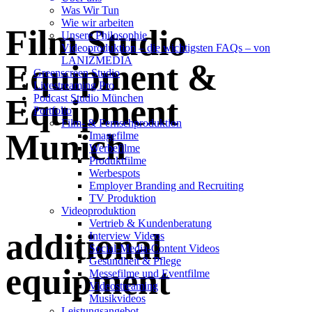
Was Wir Tun
Wie wir arbeiten
Film Studio
Unsere Philosophie
Videoproduktion – die wichtigsten FAQs – von
LANIZMEDIA
Equipment &
Greenscreen Studio
Livestreaming Pro
Podcast Studio München
Equipment
Portfolio
Film- & Fernsehproduktion
Munich
Imagefilme
Werbefilme
Produktfilme
Werbespots
Employer Branding and Recruiting
TV Produktion
Videoproduktion
Vertrieb & Kundenberatung
additional
Interview Videos
Social-Media-Content Videos
Gesundheit & Pflege
equipment
Mes­se­filme und Eventfilme
Video­strea­ming
Musikvideos
Leis­tungs­an­ge­bot