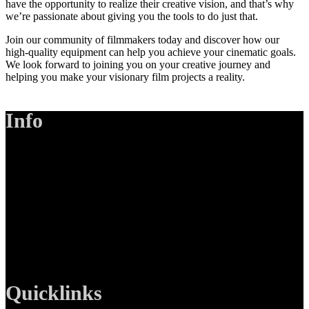
have the opportunity to realize their creative vision, and that’s why
we’re passionate about giving you the tools to do just that.
Join our community of filmmakers today and discover how our
high-quality equipment can help you achieve your cinematic goals.
We look forward to joining you on your creative journey and
helping you make your visionary film projects a reality.
Info
LANIZMEDIA GmbH
Ottobrunner Str. 28
82008 Unterhaching
Tel: +49 89 219 616 51
Mobil: +49 0176-76332833
E-Mail: info@lanizmedia.com
Web: www.lanizmedia.com
Quicklinks