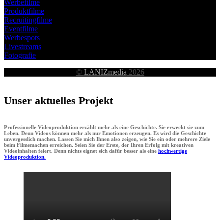
Werbefilme
Produktfilme
Recruitingfilme
Eventfilme
Werbespots
Livestreams
Fotografie
©
LANIZmedia
2026
Unser aktuelles Projekt
Professionelle Videoproduktion erzählt mehr als eine Geschichte. Sie erweckt sie zum
Leben. Denn Videos können mehr als nur Emotionen erzeugen. Es wird die Geschichte
unvergesslich machen. Lassen Sie mich Ihnen also zeigen, wie Sie ein oder mehrere Ziele
beim Filmemachen erreichen. Seien Sie der Erste, der Ihren Erfolg mit kreativen
Videoinhalten feiert. Denn nichts eignet sich dafür besser als eine
hochwertige
Videoproduktion.