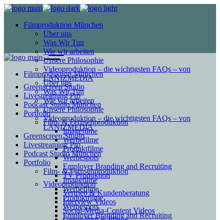
Filmproduktion München
Über uns
Was Wir Tun
Wie wir arbeiten
Unsere Philosophie
Videoproduktion – die wichtigsten FAQs – von
Filmproduktion München
LANIZMEDIA
Über uns
Greenscreen Studio
Was Wir Tun
Livestreaming Pro
Wie wir arbeiten
Podcast Studio München
Unsere Philosophie
Portfolio
Videoproduktion – die wichtigsten FAQs – von
Film- & Fernsehproduktion
LANIZMEDIA
Imagefilme
Greenscreen Studio
Werbefilme
Livestreaming Pro
Produktfilme
Podcast Studio München
Werbespots
Portfolio
Employer Branding and Recruiting
Film- & Fernsehproduktion
TV Produktion
Imagefilme
Videoproduktion
Werbefilme
Vertrieb & Kundenberatung
Produktfilme
Interview Videos
Werbespots
Social-Media-Content Videos
Employer Branding and Recruiting
Gesundheit & Pflege