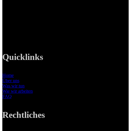
LANIZMEDIA GmbH
Ottobrunner Str. 28
82008 Unterhaching
Tel: +49 89 219 616 51
Mobil: +49 0176-76332833
E-Mail: info@lanizmedia.com
Web: www.lanizmedia.com
Quicklinks
Home
Über uns
Was wir tun
Wie wir arbeiten
FAQ
Rechtliches