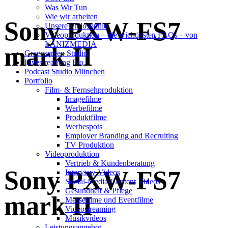
Was Wir Tun
Wie wir arbeiten
Sony PXW-FS7
Unsere Philosophie
Videoproduktion – die wichtigsten FAQs – von
LANIZMEDIA
mark II
Greenscreen Studio
Livestreaming Pro
Podcast Studio München
Portfolio
Film- & Fernsehproduktion
Imagefilme
Werbefilme
Produktfilme
Werbespots
Employer Branding and Recruiting
TV Produktion
Videoproduktion
Vertrieb & Kundenberatung
Sony PXW-FS7
Interview Videos
Social-Media-Content Videos
Gesundheit & Pflege
mark II
Mes­se­filme und Eventfilme
Video­strea­ming
Musikvideos
Leis­tungs­an­ge­bot