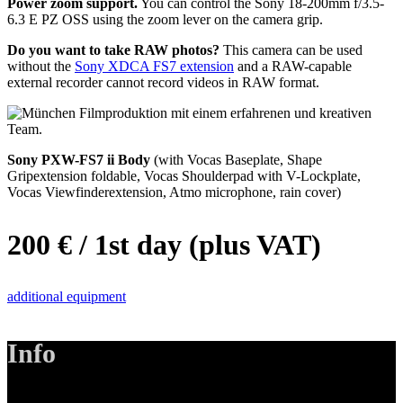
Power zoom support.
You can control the Sony 18-200mm f/3.5-
6.3 E PZ OSS using the zoom lever on the camera grip.
Do you want to take RAW photos?
This camera can be used
without the
Sony XDCA FS7 extension
and a RAW-capable
external recorder cannot record videos in RAW format.
Sony PXW-FS7 ii Body
(with Vocas Baseplate, Shape
Gripextension foldable, Vocas Shoulderpad with V-Lockplate,
Vocas Viewfinderextension, Atmo microphone, rain cover)
200 € / 1st day (plus VAT)
additional equipment
Info