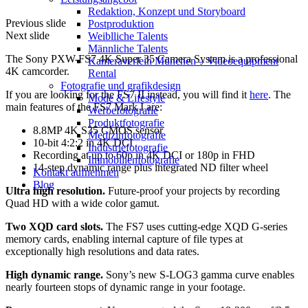
Redak­ti­on, Kon­zept und Storyboard
Previous slide
Post­pro­duk­ti­on
Next slide
Weiblliche Talents
Männliche Talents
The Sony PXW-FS7 4K Super 35 Camera System is a professional
Kameraverleih München – Videoequipment
4K camcorder.
Rental
Fotografie und grafikdesign
If you are looking for the FS7 II instead, you will find it
here
. The
Mode & Lifestyle
main features of the FS7 Mark I are:
Werbefotografie
Produktfotografie
8.8MP 4K S35 CMOS sensor
Medizinfotografie
10-bit 4:2:2 in 4K DCI
Industriefotografie
Recording at up to 60p in 4K DCI or 180p in FHD
Immobilienfotografie
14-step dynamic range plus integrated ND filter wheel
Kontakt aufnehmen
Blog
Ultra high resolution.
Future-proof your projects by recording
Quad HD with a wide color gamut.
Two XQD card slots.
The FS7 uses cutting-edge XQD G-series
memory cards, enabling internal capture of file types at
exceptionally high resolutions and data rates.
High dynamic range.
Sony’s new S-LOG3 gamma curve enables
nearly fourteen stops of dynamic range in your footage.