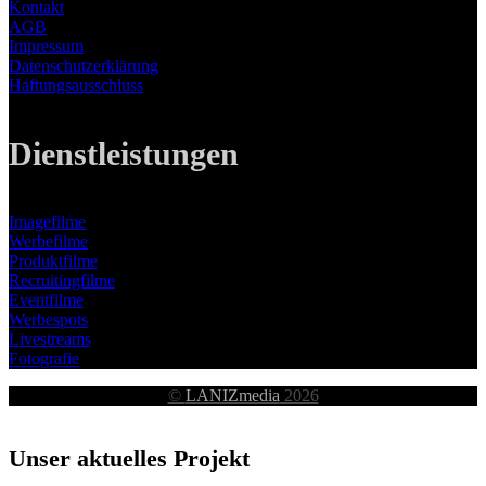
Kontakt
AGB
Impressum
Datenschutzerklärung
Haftungsausschluss
Dienstleistungen
Imagefilme
Werbefilme
Produktfilme
Recruitingfilme
Eventfilme
Werbespots
Livestreams
Fotografie
©
LANIZmedia
2026
Unser aktuelles Projekt