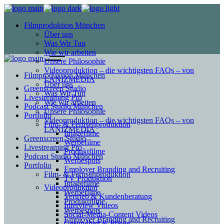
Filmproduktion München
Über uns
Was Wir Tun
Wie wir arbeiten
Unsere Philosophie
Videoproduktion – die wichtigsten FAQs – von
Filmproduktion München
LANIZMEDIA
Über uns
Greenscreen Studio
Was Wir Tun
Livestreaming Pro
Wie wir arbeiten
Podcast Studio München
Unsere Philosophie
Portfolio
Videoproduktion – die wichtigsten FAQs – von
Film- & Fernsehproduktion
LANIZMEDIA
Imagefilme
Greenscreen Studio
Werbefilme
Livestreaming Pro
Produktfilme
Podcast Studio München
Werbespots
Portfolio
Employer Branding and Recruiting
Film- & Fernsehproduktion
TV Produktion
Imagefilme
Videoproduktion
Werbefilme
Vertrieb & Kundenberatung
Produktfilme
Interview Videos
Werbespots
Social-Media-Content Videos
Employer Branding and Recruiting
Gesundheit & Pflege