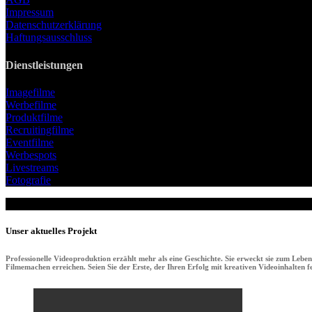
Impressum
Datenschutzerklärung
Haftungsausschluss
Dienstleistungen
Imagefilme
Werbefilme
Produktfilme
Recruitingfilme
Eventfilme
Werbespots
Livestreams
Fotografie
Unser aktuelles Projekt
Professionelle Videoproduktion erzählt mehr als eine Geschichte. Sie erweckt sie zum Lebe
Filmemachen erreichen. Seien Sie der Erste, der Ihren Erfolg mit kreativen Videoinhalten fei