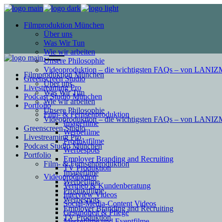
Filmproduktion München
Über uns
Was Wir Tun
Wie wir arbeiten
Unsere Philosophie
Videoproduktion – die wichtigsten FAQs – von LAN
Filmproduktion München
Greenscreen Studio
Über uns
Livestreaming Pro
Was Wir Tun
Podcast Studio München
Wie wir arbeiten
Portfolio
Unsere Philosophie
Film- & Fernsehproduktion
Videoproduktion – die wichtigsten FAQs – von LAN
Imagefilme
Greenscreen Studio
Werbefilme
Livestreaming Pro
Produktfilme
Podcast Studio München
Werbespots
Portfolio
Employer Branding and Recruiting
Film- & Fernsehproduktion
TV Produktion
Imagefilme
Videoproduktion
Werbefilme
Vertrieb & Kundenberatung
Produktfilme
Interview Videos
Werbespots
Social-Media-Content Videos
Employer Branding and Recruiting
Gesundheit & Pflege
TV Produktion
Mes­se­filme und Eventfilme