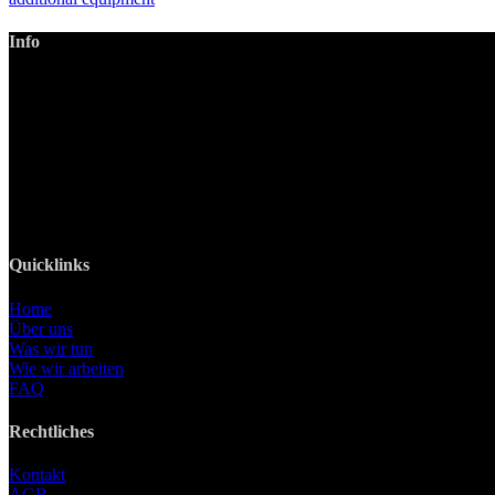
Info
LANIZMEDIA GmbH
Ottobrunner Str. 28
82008 Unterhaching
Tel: +49 89 219 616 51
Mobil: +49 0176-76332833
E-Mail: info@lanizmedia.com
Web: www.lanizmedia.com
Quicklinks
Home
Über uns
Was wir tun
Wie wir arbeiten
FAQ
Rechtliches
Kontakt
AGB