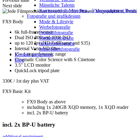
Previous slide
Männliche Talents
Next slide
Kameraverleih München – Videoequipment Renta
Fotografie und grafikdesign
Mode & Lifestyle
FX9 Body
Werbefotografie
6k full-frame sensor
Produktfotografie
Dual ISO 800 and 4000 ISO
Medizinfotografie
up to 120 fps (HD FullFrame and S35)
Industriefotografie
Internal Vario-ND filter
Immobilienfotografie
15+ f-stops dynamic range
Kontakt aufnehmen
Cinematic Color Science with S Cinetone
Blog
3.5″ LCD monitor
QuickLock tripod plate
330€ / 1st day plus VAT
FX9 Basic Kit
FX9 Body as above
including 1x 240GB XQD memory, 1x XQD reader
incl. 2x BP-U battery
incl. 2x BP-U battery
additional equipment