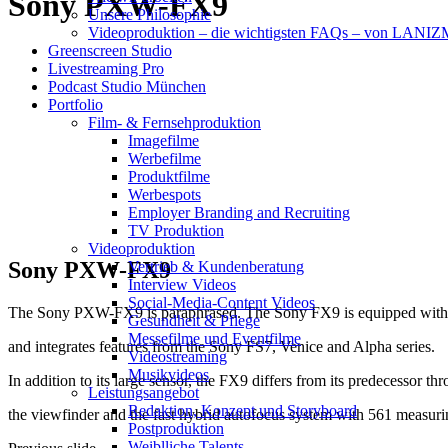
Sony PXW-FX9
Unsere Philosophie
Videoproduktion – die wichtigsten FAQs – von LAN
Greenscreen Studio
Livestreaming Pro
Podcast Studio München
Portfolio
Film- & Fernsehproduktion
Imagefilme
Werbefilme
Produktfilme
Werbespots
Employer Branding and Recruiting
TV Produktion
Videoproduktion
Sony PXW-FX9
Vertrieb & Kundenberatung
Interview Videos
Social-Media-Content Videos
The Sony PXW-FX9 is paraphrased. The Sony FX9 is equipped with 
Gesundheit & Pflege
Mes­se­filme und Eventfilme
and integrates features from the Sony FS7, Venice and Alpha series.
Video­strea­ming
Musikvideos
In addition to its large sensor, the FX9 differs from its predecessor 
Leis­tungs­an­ge­bot
Redak­ti­on, Kon­zept und Storyboard
the viewfinder and the fast hybrid autofocus system with 561 measuri
Post­pro­duk­ti­on
Weiblliche Talents