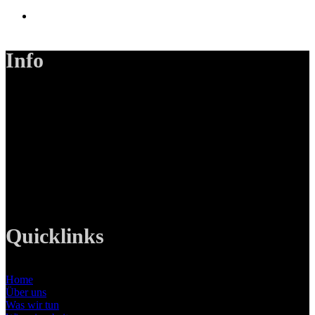
Info
LANIZMEDIA GmbH
Ottobrunner Str. 28
82008 Unterhaching
Tel: +49 89 219 616 51
Mobil: +49 0176-76332833
E-Mail: info@lanizmedia.com
Web: www.lanizmedia.com
Quicklinks
Home
Über uns
Was wir tun