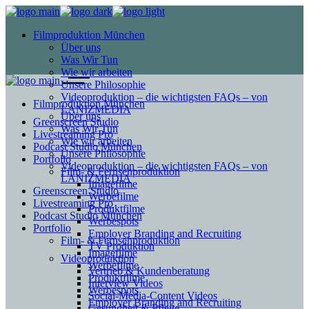
Filmproduktion München
Über uns
Was Wir Tun
Wie wir arbeiten
Unsere Philosophie
Videoproduktion – die wichtigsten FAQs – von
Filmproduktion München
LANIZMEDIA
Über uns
Greenscreen Studio
Was Wir Tun
Livestreaming Pro
Wie wir arbeiten
Podcast Studio München
Unsere Philosophie
Portfolio
Videoproduktion – die wichtigsten FAQs – von
Film- & Fernsehproduktion
LANIZMEDIA
Imagefilme
Greenscreen Studio
Werbefilme
Livestreaming Pro
Produktfilme
Podcast Studio München
Werbespots
Portfolio
Employer Branding and Recruiting
Film- & Fernsehproduktion
TV Produktion
Imagefilme
Videoproduktion
Werbefilme
Vertrieb & Kundenberatung
Produktfilme
Interview Videos
Werbespots
Social-Media-Content Videos
Employer Branding and Recruiting
Gesundheit & Pflege