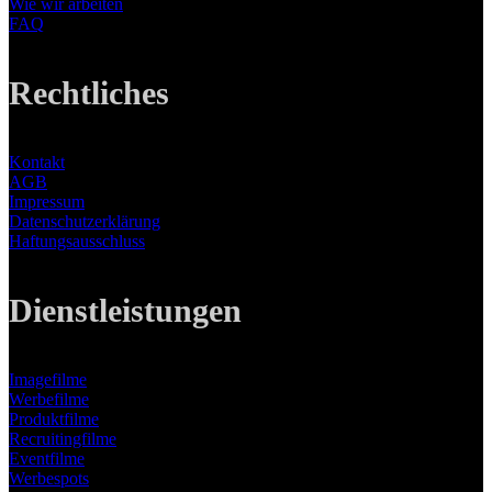
Wie wir arbeiten
FAQ
Rechtliches
Kontakt
AGB
Impressum
Datenschutzerklärung
Haftungsausschluss
Dienstleistungen
Imagefilme
Werbefilme
Produktfilme
Recruitingfilme
Eventfilme
Werbespots