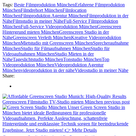
Tags:
Beste Filmproduktion München
Erfahrene Filmproduktion
München
Filmdrehort München
Filmlocation
München
Filmproduktion Agentur München
Filmproduktion in der
Nähe
Filmstudio in meiner Nähe
Full-Service Filmproduktion
München
Full-Service Videoproduktion München
Greenscreen
Hintergrund mieten München
Greenscreen Studio in der
Nähe
Greenscreen Verleih München
Kreative Videoproduktion
München
Mietstudio mit Greenscreen München
Sprecheraufnahme
München
Studio für Filmaufnahmen München
Studio für
Videoaufnahmen München
Studio Mieten in der
Nähe
Tageslichtstudio München
Tonstudio München
Top
Videoproduktion München
Videoproduktion Agentur
München
videoproduktion in der nähe
Videostudio in meiner Nähe
Share:
Greenscreen Filmstudio TV-Studio mieten München
previous post