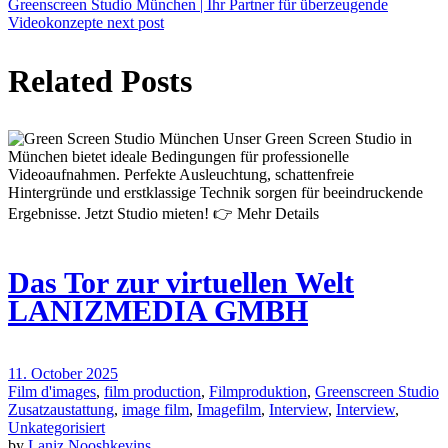
Greenscreen Studio München | Ihr Partner für überzeugende
Videokonzepte
next post
Related Posts
Das Tor zur virtuellen Welt
LANIZMEDIA GMBH
11. October 2025
Film d'images
,
film production
,
Filmproduktion
,
Greenscreen Studio
Zusatzaustattung
,
image film
,
Imagefilm
,
Interview
,
Interview
,
Unkategorisiert
by
Laniz Nooshkevins