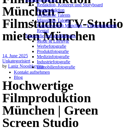
Redak­ti­on, Kon­zept und Storyboard
München –
Post­pro­duk­ti­on
Weiblliche Talents
Filmstudio TV-Studio
Männliche Talents
Kameraverleih München – Videoequipment
Rental
mieten München
Fotografie und grafikdesign
Mode & Lifestyle
Werbefotografie
Produktfotografie
14. June 2025
Medizinfotografie
Unkategorisiert
Industriefotografie
by
Laniz Nooshkevins
Immobilienfotografie
Kontakt aufnehmen
Blog
Hochwertige
Filmproduktion
München | Green
Screen Studio