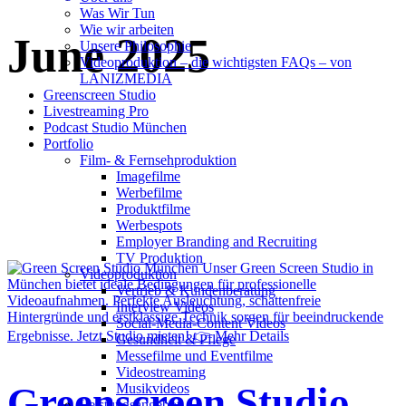
Was Wir Tun
Wie wir arbeiten
June 2025
Unsere Philosophie
Videoproduktion – die wichtigsten FAQs – von
LANIZMEDIA
Greenscreen Studio
Livestreaming Pro
Podcast Studio München
Portfolio
Film- & Fernsehproduktion
Imagefilme
Werbefilme
Produktfilme
Werbespots
Employer Branding and Recruiting
TV Produktion
Videoproduktion
Vertrieb & Kundenberatung
Interview Videos
Social-Media-Content Videos
Gesundheit & Pflege
Mes­se­filme und Eventfilme
Video­strea­ming
Greenscreen Studio
Musikvideos
Leis­tungs­an­ge­bot