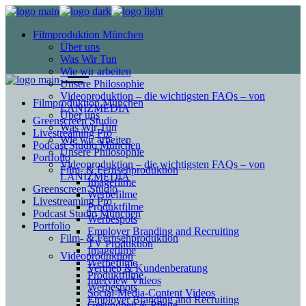
Filmproduktion München
Über uns
Was Wir Tun
Wie wir arbeiten
Unsere Philosophie
Videoproduktion – die wichtigsten FAQs – von
Filmproduktion München
LANIZMEDIA
Über uns
Greenscreen Studio
Was Wir Tun
Livestreaming Pro
Wie wir arbeiten
Podcast Studio München
Unsere Philosophie
Portfolio
Videoproduktion – die wichtigsten FAQs – von
Film- & Fernsehproduktion
LANIZMEDIA
Imagefilme
Greenscreen Studio
Werbefilme
Livestreaming Pro
Produktfilme
Podcast Studio München
Werbespots
Portfolio
Employer Branding and Recruiting
Film- & Fernsehproduktion
TV Produktion
Imagefilme
Videoproduktion
Werbefilme
Vertrieb & Kundenberatung
Produktfilme
Interview Videos
Werbespots
Social-Media-Content Videos
Employer Branding and Recruiting
Gesundheit & Pflege