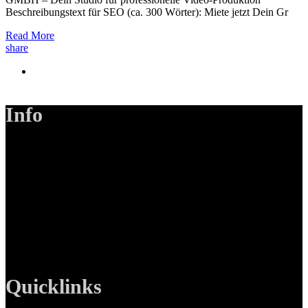
Beschreibungstext für SEO (ca. 300 Wörter): Miete jetzt Dein Gr
Read More
share
Info
LANIZMEDIA GmbH
Ottobrunner Str. 28
82008 Unterhaching
Tel: +49 89 219 616 51
Mobil: +49 0176-76332833
E-Mail: info@lanizmedia.com
Web: www.lanizmedia.com
Quicklinks