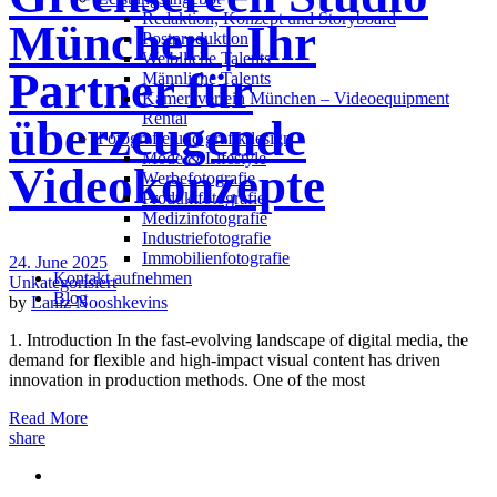
Redak­ti­on, Kon­zept und Storyboard
München | Ihr
Post­pro­duk­ti­on
Weiblliche Talents
Partner für
Männliche Talents
Kameraverleih München – Videoequipment
Rental
überzeugende
Fotografie und grafikdesign
Mode & Lifestyle
Videokonzepte
Werbefotografie
Produktfotografie
Medizinfotografie
Industriefotografie
Immobilienfotografie
24. June 2025
Kontakt aufnehmen
Unkategorisiert
Blog
by
Laniz Nooshkevins
1. Introduction In the fast-evolving landscape of digital media, the
demand for flexible and high-impact visual content has driven
innovation in production methods. One of the most
Read More
share