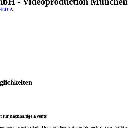
mbH - Videoproduction München
IZMEDIA
glichkeiten
 für nachhaltige Events
ntbranche entwickelt. Doch um langfristig erfolgreich zu sein, reicht e