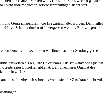
it ihnen unterhalten. Medien wie Videos und Fotos werden genauso
hr Event trotz möglicher Reisebeschränkungen sicher statt.
ern und Gesprächspartnern, die live zugeschaltet wurden. Damit alles
os und Live-Schalten dürfen nicht vergessen werden. Eine zeitgenaue
am einen Durchschnittswert, den wir Ihnen nach der Sendung gerne
ertime aufweisen als reguläre Livestreams. Die schwankende Qualität
andbreite eines Einzelnen abhängt. Bei schlechterer Qualität des
nicht mehr zurück.
mkeit sinkt erheblich schneller, wenn sich die Zuschauer nicht voll
nstaltungen.