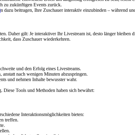
h zu zukünftigen Events zurück.
en dazu beitragen, Ihre Zuschauer interaktiv einzubinden – während u
l
n. Daher gilt: Je interaktiver Ihr Livestream ist, desto länger bleiben 
chkeit, dass Zuschauer wiederkehren.
chweite und den Erfolg eines Livestreams.
n, anstatt nach wenigen Minuten abzuspringen.
Events und nehmen Inhalte bewusster wahr.
ng. Diese Tools und Methoden haben sich bewährt:
rschiedene Interaktionsmöglichkeiten bieten:
n treffen.
te.
llen.