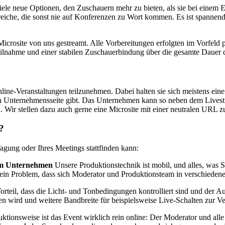
iele neue Optionen, den Zuschauern mehr zu bieten, als sie bei eine
eiche, die sonst nie auf Konferenzen zu Wort kommen. Es ist spannend,
crosite von uns gestreamt. Alle Vorbereitungen erfolgten im Vorfeld p
eilnahme und einer stabilen Zuschauerbindung über die gesamte Dauer 
-Veranstaltungen teilzunehmen. Dabei halten sie sich meistens eine län
nen Unternehmensseite gibt. Das Unternehmen kann so neben dem Livest
Wir stellen dazu auch gerne eine Microsite mit einer neutralen URL z
?
agung oder Ihres Meetings stattfinden kann:
rem Unternehmen
Unsere Produktionstechnik ist mobil, und alles, was S
 kein Problem, dass sich Moderator und Produktionsteam in verschiede
rteil, dass die Licht- und Tonbedingungen kontrolliert sind und der Au
en wird und weitere Bandbreite für beispielsweise Live-Schalten zur Ve
ktionsweise ist das Event wirklich rein online: Der Moderator und all