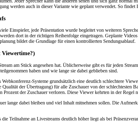
räumen. Jeder Sprecher kann die anderen sehen und sich ganz normal m
ung werden auch in dieser Variante wie geplant verwendet. So findet I
ufs
iele Einspieler, jede Präsentation wurde begleitet von weiteren Sprech
te werden dort in der richtigen Reihenfolge eingetragen. Geplante Vide
lanung bildet die Grundlage für einen kontrollierten Sendungsablauf.
t Viewertime?)
n Stream am Stück angesehen hat. Üblicherweise gibt es für jeden Stre
 teilgenommen haben und wie lange sie dabei geblieben sind.
ss Webkonferenz-Systeme grundsätzlich eine deutlich schlechtere View
ie Qualität der Übertragung) für alle Zuschauer von der schlechtesten B
ehn Prozent der Zuschauer verloren. Diese Viewer kehrten in der Regel 
er lange dabei bleiben und viel Inhalt mitnehmen sollen. Die Aufmerksa
 die Teilnahme an Livestreams deutlich höher liegt als bei Präsenzvera