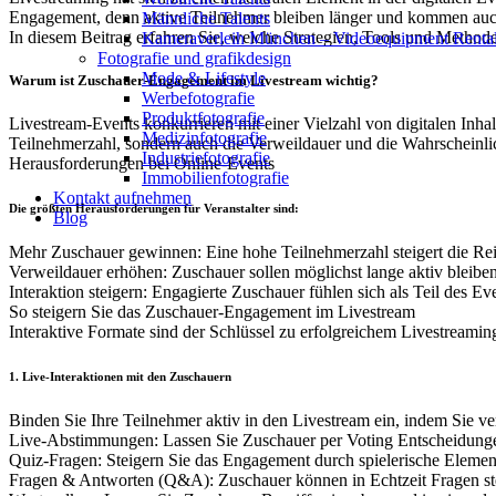
Engagement, denn aktive Teilnehmer bleiben länger und kommen auc
Männliche Talents
In diesem Beitrag erfahren Sie, welche Strategien, Tools und Method
Kameraverleih München – Videoequipment Renta
Fotografie und grafikdesign
Mode & Lifestyle
Warum ist Zuschauer-Engagement im Livestream wichtig?
Werbefotografie
Produktfotografie
Livestream-Events konkurrieren mit einer Vielzahl von digitalen Inhalte
Medizinfotografie
Teilnehmerzahl, sondern auch die Verweildauer und die Wahrscheinli
Industriefotografie
Herausforderungen bei Online-Events
Immobilienfotografie
Kontakt aufnehmen
Die größten Herausforderungen für Veranstalter sind:
Blog
Mehr Zuschauer gewinnen: Eine hohe Teilnehmerzahl steigert die Rei
Verweildauer erhöhen: Zuschauer sollen möglichst lange aktiv bleibe
Interaktion steigern: Engagierte Zuschauer fühlen sich als Teil des 
So steigern Sie das Zuschauer-Engagement im Livestream
Interaktive Formate sind der Schlüssel zu erfolgreichem Livestreami
1. Live-Interaktionen mit den Zuschauern
Binden Sie Ihre Teilnehmer aktiv in den Livestream ein, indem Sie ve
Live-Abstimmungen: Lassen Sie Zuschauer per Voting Entscheidunge
Quiz-Fragen: Steigern Sie das Engagement durch spielerische Elemen
Fragen & Antworten (Q&A): Zuschauer können in Echtzeit Fragen ste