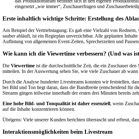
das Produktionsteam befindet sich in den eigenen Produktions
eingesetzt „wie immer“, Zuschauerfragen und Zuschauerbeteilig
Erste inhaltlich wichtige Schritte: Erstellung des Abla
Am Beispiel der Vertriebstagung: Es gab eine Vielzahl von Rednern, v
sauber abläuft, ist ein Regieplan unverzichtbar. Alle geplanten Inhal
Auflistung von allgemeinen Event-Zeiten, Sprecherzeiten und Pausenp
Wie kann ich die Viewertime verbessern? (Und was is
Die
Viewertime
ist die durchschnittliche Zeit, die ein Zuschauer de
mitteilen. In der Auswertung sehen Sie, wie viele Zuschauer ab wann
Durch die Analyse hunderter Livestreams konnten wir feststellen, da
bei Bild und Ton liegt daran, dass die Bandbreite (entscheidend für d
Streams gingen teilweise innerhalb der ersten drei Minuten bereits z
Eine hohe Bild- und Tonqualität ist daher essenziell
, wenn Zuschau
auf die Inhalte konzentrieren können.
Übrigens: Viele unserer Kunden berichten überrascht und erfreut, dass
Interaktionsmöglichkeiten beim Livestream