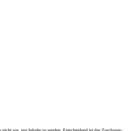
s nicht aus, nur Inhalte zu senden. Entscheidend ist das Zuschauer-