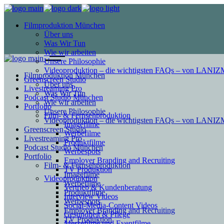
Filmproduktion München
Über uns
Was Wir Tun
Wie wir arbeiten
Unsere Philosophie
Videoproduktion – die wichtigsten FAQs – von LAN
Filmproduktion München
Greenscreen Studio
Über uns
Livestreaming Pro
Was Wir Tun
Podcast Studio München
Wie wir arbeiten
Portfolio
Unsere Philosophie
Film- & Fernsehproduktion
Videoproduktion – die wichtigsten FAQs – von LAN
Imagefilme
Greenscreen Studio
Werbefilme
Livestreaming Pro
Produktfilme
Podcast Studio München
Werbespots
Portfolio
Employer Branding and Recruiting
Film- & Fernsehproduktion
TV Produktion
Imagefilme
Videoproduktion
Werbefilme
Vertrieb & Kundenberatung
Produktfilme
Interview Videos
Werbespots
Social-Media-Content Videos
Employer Branding and Recruiting
Gesundheit & Pflege
TV Produktion
Mes­se­filme und Eventfilme