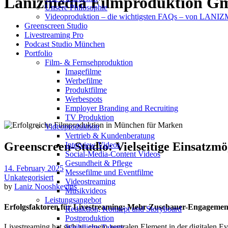
Lanizmedia Filmproduktion G
Unsere Philosophie
Videoproduktion – die wichtigsten FAQs – von LAN
Greenscreen Studio
Livestreaming Pro
Podcast Studio München
Portfolio
Film- & Fernsehproduktion
Imagefilme
Werbefilme
Produktfilme
Werbespots
Employer Branding and Recruiting
TV Produktion
Videoproduktion
Vertrieb & Kundenberatung
Greenscreen-Studio: Vielseitige Einsatzmö
Interview Videos
Social-Media-Content Videos
Gesundheit & Pflege
14. February 2025
Mes­se­filme und Eventfilme
Unkategorisiert
Video­strea­ming
by
Laniz Nooshkevins
Musikvideos
Leis­tungs­an­ge­bot
Erfolgsfaktoren für Livestreaming: Mehr Zuschauer-Engagement
Redak­ti­on, Kon­zept und Storyboard
Post­pro­duk­ti­on
Livestreaming hat sich zu einem zentralen Element in der digitalen Eve
Weiblliche Talents