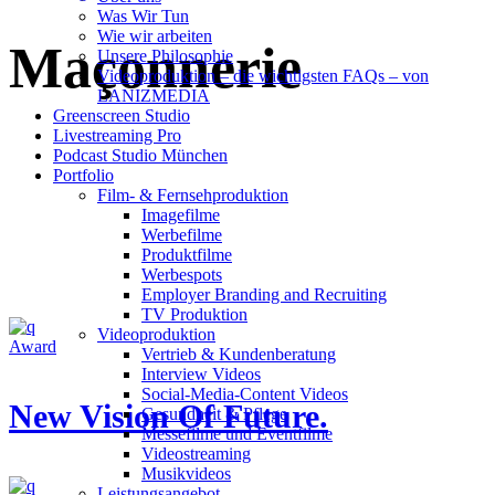
Was Wir Tun
Wie wir arbeiten
Maçonnerie
Unsere Philosophie
Videoproduktion – die wichtigsten FAQs – von
LANIZMEDIA
Greenscreen Studio
Livestreaming Pro
Podcast Studio München
Portfolio
Film- & Fernsehproduktion
Imagefilme
Werbefilme
Produktfilme
Werbespots
Employer Branding and Recruiting
TV Produktion
Videoproduktion
Award
Vertrieb & Kundenberatung
Interview Videos
Social-Media-Content Videos
New Vision Of Future.
Gesundheit & Pflege
Mes­se­filme und Eventfilme
Video­strea­ming
Musikvideos
Leis­tungs­an­ge­bot