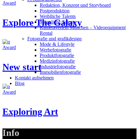
Award
Redak­ti­on, Kon­zept und Storyboard
Post­pro­duk­ti­on
Weiblliche Talents
Explore The Galaxy
Männliche Talents
Kameraverleih München – Videoequipment
Rental
Fotografie und grafikdesign
Mode & Lifestyle
Award
Werbefotografie
Produktfotografie
Medizinfotografie
New start
Industriefotografie
Immobilienfotografie
Kontakt aufnehmen
Blog
Award
Exploring Art
Info