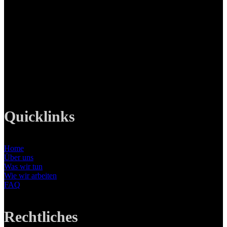
LANIZMEDIA GmbH
Ottobrunner Str. 28
82008 Unterhaching
Tel: +49 89 219 616 51
Mobil: +49 0176-76332833
E-Mail: info@lanizmedia.com
Web: www.lanizmedia.com
Quicklinks
Home
Über uns
Was wir tun
Wie wir arbeiten
FAQ
Rechtliches