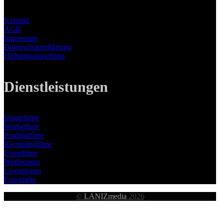
Kontakt
AGB
Impressum
Datenschutzerklärung
Haftungsausschluss
Dienstleistungen
Imagefilme
Werbefilme
Produktfilme
Recruitingfilme
Eventfilme
Werbespots
Livestreams
Fotografie
©
LANIZmedia
2026