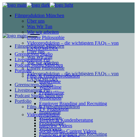
Filmproduktion München
Über uns
Was Wir Tun
Wie wir arbeiten
Unsere Philosophie
Videoproduktion – die wichtigsten FAQs – von
Filmproduktion München
LANIZMEDIA
Über uns
Greenscreen Studio
Was Wir Tun
Livestreaming Pro
Wie wir arbeiten
Podcast Studio München
Unsere Philosophie
Portfolio
Videoproduktion – die wichtigsten FAQs – von
Film- & Fernsehproduktion
LANIZMEDIA
Imagefilme
Greenscreen Studio
Werbefilme
Livestreaming Pro
Produktfilme
Podcast Studio München
Werbespots
Portfolio
Employer Branding and Recruiting
Film- & Fernsehproduktion
TV Produktion
Imagefilme
Videoproduktion
Werbefilme
Vertrieb & Kundenberatung
Produktfilme
Interview Videos
Werbespots
Social-Media-Content Videos
Employer Branding and Recruiting
Gesundheit & Pflege