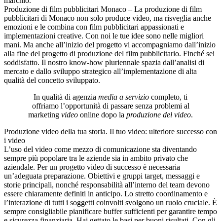
marchio.
Produzione di film pubblicitari Monaco – La produzione di film
pubblicitari di Monaco non solo produce video, ma risveglia anche
emozioni e le combina con film pubblicitari appassionati e
implementazioni creative. Con noi le tue idee sono nelle migliori
mani. Ma anche all’inizio del progetto vi accompagniamo dall’inizio
alla fine del progetto di produzione del film pubblicitario. Finché sei
soddisfatto. Il nostro know-how pluriennale spazia dall’analisi di
mercato e dallo sviluppo strategico all’implementazione di alta
qualità del concetto sviluppato.
In qualità di agenzia
media a servizio
completo, ti
offriamo l’opportunità di passare senza problemi al
marketing
video
online dopo la
produzione del video
.
Produzione video della tua storia. Il tuo video: ulteriore successo con
i video
L’uso del video come mezzo di comunicazione sta diventando
sempre più popolare tra le aziende sia in ambito privato che
aziendale. Per un progetto video di successo è necessaria
un’adeguata preparazione. Obiettivi e gruppi target, messaggi e
storie principali, nonché responsabilità all’interno del team devono
essere chiaramente definiti in anticipo. Lo stretto coordinamento e
l’interazione di tutti i soggetti coinvolti svolgono un ruolo cruciale. È
sempre consigliabile pianificare buffer sufficienti per garantire tempo
e sicurezza finanziaria. Hai gettato le basi per buoni risultati. Con gli