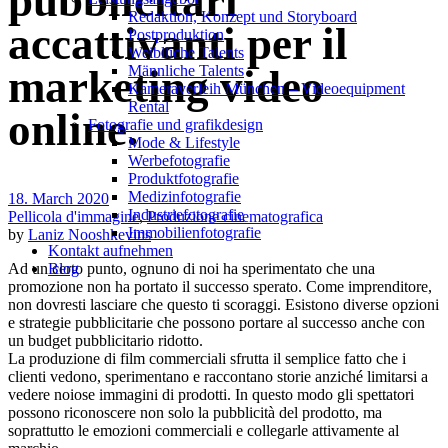
pubblicitari
Redak­ti­on, Kon­zept und Storyboard
accattivanti per il
Post­pro­duk­ti­on
Weiblliche Talents
Männliche Talents
marketing video
Kameraverleih München – Videoequipment
Rental
online.
Fotografie und grafikdesign
Mode & Lifestyle
Werbefotografie
Produktfotografie
Medizinfotografie
18. March 2020
Industriefotografie
Pellicola d'immagine
,
Produzione cinematografica
Immobilienfotografie
by
Laniz Nooshkevins
Kontakt aufnehmen
Ad un certo punto, ognuno di noi ha sperimentato che una
Blog
promozione non ha portato il successo sperato. Come imprenditore,
non dovresti lasciare che questo ti scoraggi. Esistono diverse opzioni
e strategie pubblicitarie che possono portare al successo anche con
un budget pubblicitario ridotto.
La produzione di film commerciali sfrutta il semplice fatto che i
clienti vedono, sperimentano e raccontano storie anziché limitarsi a
vedere noiose immagini di prodotti. In questo modo gli spettatori
possono riconoscere non solo la pubblicità del prodotto, ma
soprattutto le emozioni commerciali e collegarle attivamente al