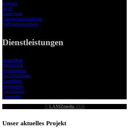
Kontakt
AGB
Impressum
Datenschutzerklärung
Haftungsausschluss
Dienstleistungen
Imagefilme
Werbefilme
Produktfilme
Recruitingfilme
Eventfilme
Werbespots
Livestreams
Fotografie
©
LANIZmedia
2026
Unser aktuelles Projekt