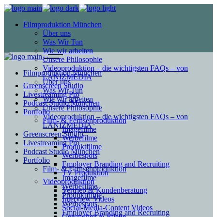
Filmproduktion München
Über uns
Was Wir Tun
Wie wir arbeiten
Unsere Philosophie
Videoproduktion – die wichtigsten FAQs – von
Filmproduktion München
LANIZMEDIA
Über uns
Greenscreen Studio
Was Wir Tun
Livestreaming Pro
Wie wir arbeiten
Podcast Studio München
Unsere Philosophie
Portfolio
Videoproduktion – die wichtigsten FAQs – von
Film- & Fernsehproduktion
LANIZMEDIA
Imagefilme
Greenscreen Studio
Werbefilme
Livestreaming Pro
Produktfilme
Podcast Studio München
Werbespots
Portfolio
Employer Branding and Recruiting
Film- & Fernsehproduktion
TV Produktion
Imagefilme
Videoproduktion
Werbefilme
Vertrieb & Kundenberatung
Produktfilme
Interview Videos
Werbespots
Social-Media-Content Videos
Employer Branding and Recruiting
Gesundheit & Pflege