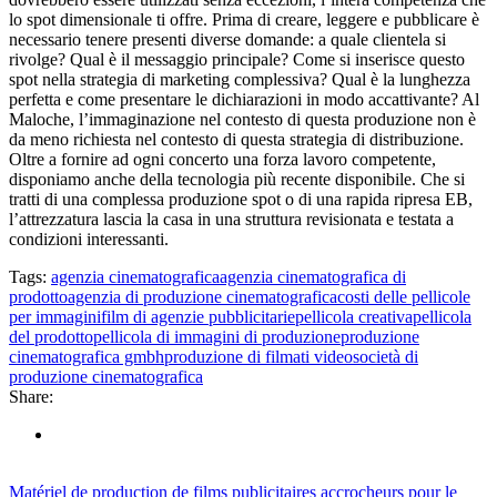
lo spot dimensionale ti offre. Prima di creare, leggere e pubblicare è
necessario tenere presenti diverse domande: a quale clientela si
rivolge? Qual è il messaggio principale? Come si inserisce questo
spot nella strategia di marketing complessiva? Qual è la lunghezza
perfetta e come presentare le dichiarazioni in modo accattivante? Al
Maloche, l’immaginazione nel contesto di questa produzione non è
da meno richiesta nel contesto di questa strategia di distribuzione.
Oltre a fornire ad ogni concerto una forza lavoro competente,
disponiamo anche della tecnologia più recente disponibile. Che si
tratti di una complessa produzione spot o di una rapida ripresa EB,
l’attrezzatura lascia la casa in una struttura revisionata e testata a
condizioni interessanti.
Tags:
agenzia cinematografica
agenzia cinematografica di
prodotto
agenzia di produzione cinematografica
costi delle pellicole
per immagini
film di agenzie pubblicitarie
pellicola creativa
pellicola
del prodotto
pellicola di immagini di produzione
produzione
cinematografica gmbh
produzione di filmati video
società di
produzione cinematografica
Share:
Matériel de production de films publicitaires accrocheurs pour le