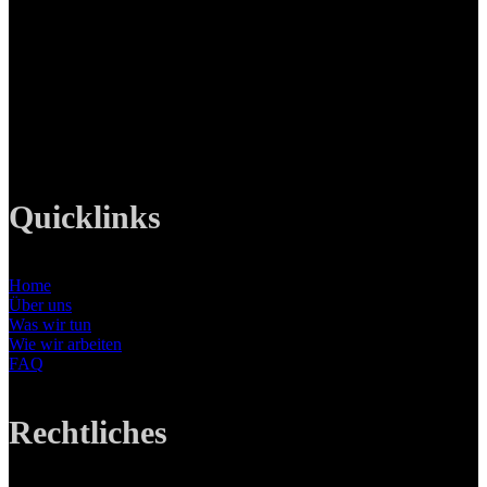
LANIZMEDIA GmbH
Ottobrunner Str. 28
82008 Unterhaching
Tel: +49 89 219 616 51
Mobil: +49 0176-76332833
E-Mail: info@lanizmedia.com
Web: www.lanizmedia.com
Quicklinks
Home
Über uns
Was wir tun
Wie wir arbeiten
FAQ
Rechtliches