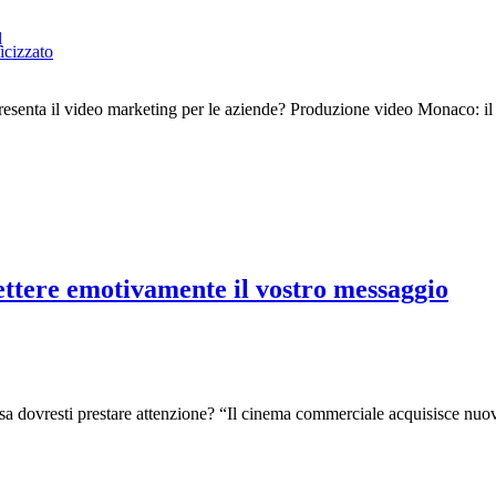
l
icizzato
enta il video marketing per le aziende? Produzione video Monaco: il vo
mettere emotivamente il vostro messaggio
osa dovresti prestare attenzione? “Il cinema commerciale acquisisce nuov