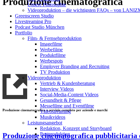
Produzione cinematografica
Unsere Philosophie
Videoproduktion – die wichtigsten FAQs – von LAN
Greenscreen Studio
Livestreaming Pro
Podcast Studio München
Portfolio
Film- & Fernsehproduktion
Imagefilme
Werbefilme
Produktfilme
Werbespots
Employer Branding and Recruiting
TV Produktion
Videoproduktion
Vertrieb & Kundenberatung
Interview Videos
Social-Media-Content Videos
Gesundheit & Pflege
Mes­se­filme und Eventfilme
Produzione cinematografica a servizio completo per aziende e marchi
Video­strea­ming
Musikvideos
Leis­tungs­an­ge­bot
Redak­ti­on, Kon­zept und Storyboard
Post­pro­duk­ti­on
Produzione cinematografica pubblicitaria 
Weiblliche Talents