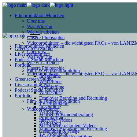
Filmproduktion München
Über uns
Was Wir Tun
Wie wir arbeiten
Unsere Philosophie
Videoproduktion – die wichtigsten FAQs – von LAN
Filmproduktion München
Greenscreen Studio
Über uns
Livestreaming Pro
Was Wir Tun
Podcast Studio München
Wie wir arbeiten
Portfolio
Unsere Philosophie
Film- & Fernsehproduktion
Videoproduktion – die wichtigsten FAQs – von LAN
Imagefilme
Greenscreen Studio
Werbefilme
Livestreaming Pro
Produktfilme
Podcast Studio München
Werbespots
Portfolio
Employer Branding and Recruiting
Film- & Fernsehproduktion
TV Produktion
Imagefilme
Videoproduktion
Werbefilme
Vertrieb & Kundenberatung
Produktfilme
Interview Videos
Werbespots
Social-Media-Content Videos
Employer Branding and Recruiting
Gesundheit & Pflege
TV Produktion
Mes­se­filme und Eventfilme