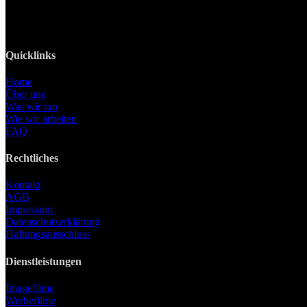
Mobil: +49 0176-76332833
E-Mail: info@lanizmedia.com
Web: www.lanizmedia.com
Quicklinks
Home
Über uns
Was wir tun
Wie wir arbeiten
FAQ
Rechtliches
Kontakt
AGB
Impressum
Datenschutzerklärung
Haftungsausschluss
Dienstleistungen
Imagefilme
Werbefilme