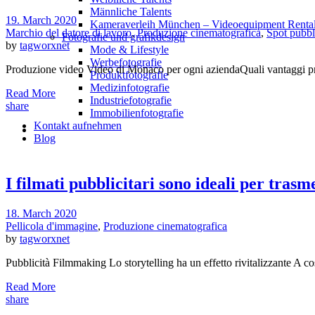
Männliche Talents
19. March 2020
Kameraverleih München – Videoequipment Renta
Marchio del datore di lavoro
,
Produzione cinematografica
,
Spot pubbl
Fotografie und grafikdesign
by
tagworxnet
Mode & Lifestyle
Werbefotografie
Produzione video Video di Monaco per ogni aziendaQuali vantaggi pres
Produktfotografie
Medizinfotografie
Read More
Industriefotografie
share
Immobilienfotografie
Kontakt aufnehmen
Blog
I filmati pubblicitari sono ideali per tras
18. March 2020
Pellicola d'immagine
,
Produzione cinematografica
by
tagworxnet
Pubblicità Filmmaking Lo storytelling ha un effetto rivitalizzante A c
Read More
share