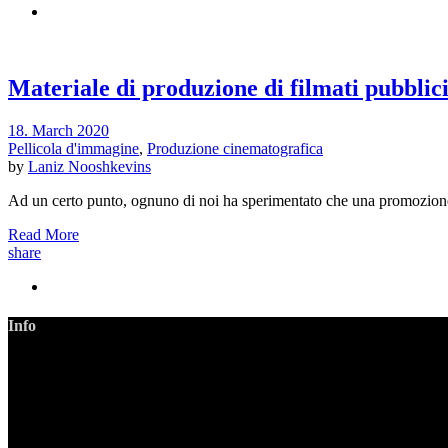
Materiale di produzione di filmati pubblici
18. March 2020
Pellicola d'immagine
,
Produzione cinematografica
by
Laniz Nooshkevins
Ad un certo punto, ognuno di noi ha sperimentato che una promozione n
Read More
share
Info
LANIZMEDIA GmbH
Ottobrunner Str. 28
82008 Unterhaching
Tel: +49 89 219 616 51