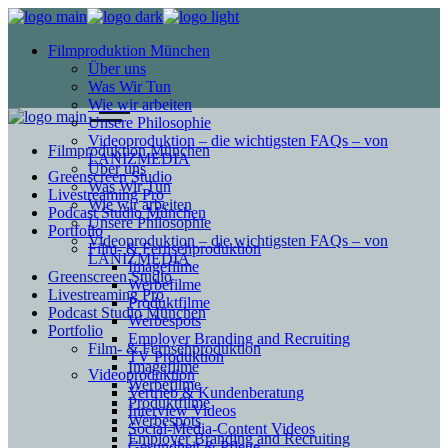
Filmproduktion München
Über uns
Was Wir Tun
Wie wir arbeiten
Unsere Philosophie
Videoproduktion – die wichtigsten FAQs – von
Filmproduktion München
LANIZMEDIA
Über uns
Greenscreen Studio
Was Wir Tun
Livestreaming Pro
Wie wir arbeiten
Podcast Studio München
Unsere Philosophie
Portfolio
Videoproduktion – die wichtigsten FAQs – von
Film- & Fernsehproduktion
LANIZMEDIA
Imagefilme
Greenscreen Studio
Werbefilme
Livestreaming Pro
Produktfilme
Podcast Studio München
Werbespots
Portfolio
Employer Branding and Recruiting
Film- & Fernsehproduktion
TV Produktion
Imagefilme
Videoproduktion
Werbefilme
Vertrieb & Kundenberatung
Produktfilme
Interview Videos
Werbespots
Social-Media-Content Videos
Employer Branding and Recruiting
Gesundheit & Pflege