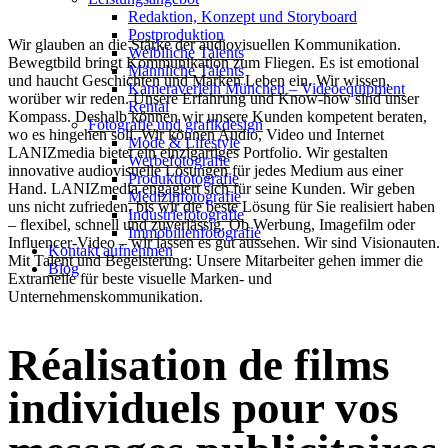
Redak­ti­on, Kon­zept und Storyboard
Post­pro­duk­ti­on
Wir glauben an die Stärke der audiovisuellen Kommunikation.
Weiblliche Talents
Bewegtbild bringt Kommunikation zum Fliegen. Es ist emotional
Männliche Talents
und haucht Geschichten und Marken Leben ein. Wir wissen,
Kameraverleih München – Videoequipment
worüber wir reden. Unsere Erfahrung und Know-how sind unser
Rental
Kompass. Deshalb können wir unsere Kunden kompetent beraten,
Fotografie und grafikdesign
wo es hingehen soll. Wir können Audio, Video und Internet
Mode & Lifestyle
LANIZmedia bietet ein einzigartiges Portfolio. Wir gestalten
Werbefotografie
innovative audiovisuelle Lösungen für jedes Medium aus einer
Produktfotografie
Hand. LANIZmedia engagiert sich für seine Kunden. Wir geben
Medizinfotografie
uns nicht zufrieden, bis wir die beste Lösung für Sie realisiert haben
Industriefotografie
– flexibel, schnell und zuverlässig. Ob Werbung, Imagefilm oder
Immobilienfotografie
Influencer-Video – wir lassen es gut aussehen. Wir sind Visionauten.
Kontakt aufnehmen
Mit Talent und Begeisterung: Unsere Mitarbeiter gehen immer die
Blog
Extrameile für beste visuelle Marken- und
Unternehmenskommunikation.
Réalisation de films
individuels pour vos