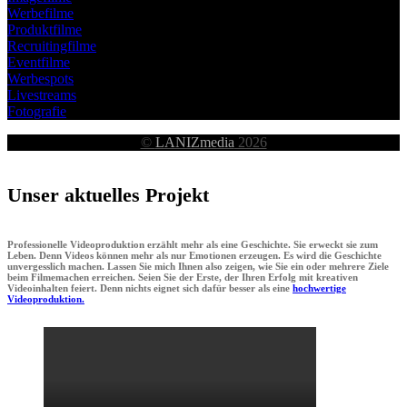
Werbefilme
Produktfilme
Recruitingfilme
Eventfilme
Werbespots
Livestreams
Fotografie
©
LANIZmedia
2026
Unser aktuelles Projekt
Professionelle Videoproduktion erzählt mehr als eine Geschichte. Sie erweckt sie zum
Leben. Denn Videos können mehr als nur Emotionen erzeugen. Es wird die Geschichte
unvergesslich machen. Lassen Sie mich Ihnen also zeigen, wie Sie ein oder mehrere Ziele
beim Filmemachen erreichen. Seien Sie der Erste, der Ihren Erfolg mit kreativen
Videoinhalten feiert. Denn nichts eignet sich dafür besser als eine
hochwertige
Videoproduktion.