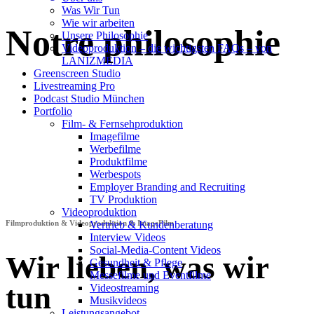
Was Wir Tun
Wie wir arbeiten
Notre philosophie
Unsere Philosophie
Videoproduktion – die wichtigsten FAQs – von
LANIZMEDIA
Greenscreen Studio
Livestreaming Pro
Podcast Studio München
Portfolio
Film- & Fernsehproduktion
Imagefilme
Werbefilme
Produktfilme
Werbespots
Employer Branding and Recruiting
TV Produktion
Videoproduktion
Filmproduktion & Videoproduktion & ImageFilm
Vertrieb & Kundenberatung
Interview Videos
Social-Media-Content Videos
Wir lieben, was wir
Gesundheit & Pflege
Mes­se­filme und Eventfilme
tun
Video­strea­ming
Musikvideos
Leis­tungs­an­ge­bot