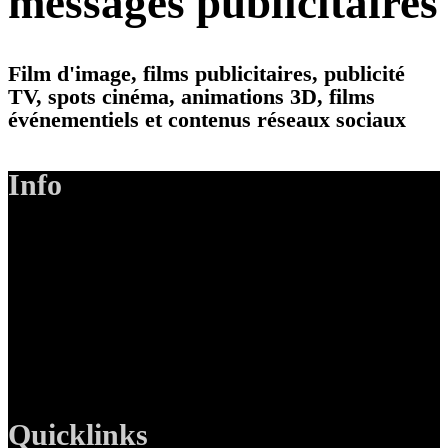
messages publicitaires
Film d'image, films publicitaires, publicité
TV, spots cinéma, animations 3D, films
événementiels et contenus réseaux sociaux
Info
LANIZMEDIA GmbH
Ottobrunner Str. 28
82008 Unterhaching
Tel: +49 89 219 616 51
Mobil: +49 0176-76332833
E-Mail: info@lanizmedia.com
Web: www.lanizmedia.com
Quicklinks