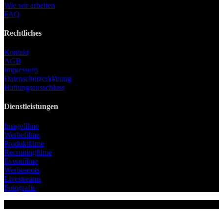
Wie wir arbeiten
FAQ
Rechtliches
Kontakt
AGB
Impressum
Datenschutzerklärung
Haftungsausschluss
Dienstleistungen
Imagefilme
Werbefilme
Produktfilme
Recruitingfilme
Eventfilme
Werbespots
Livestreams
Fotografie