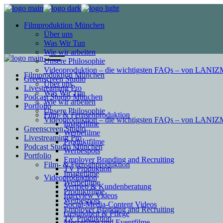
Filmproduktion München
Über uns
Was Wir Tun
Wie wir arbeiten
Unsere Philosophie
Videoproduktion – die wichtigsten FAQs – von LAN
Filmproduktion München
Greenscreen Studio
Über uns
Livestreaming Pro
Was Wir Tun
Podcast Studio München
Wie wir arbeiten
Portfolio
Unsere Philosophie
Film- & Fernsehproduktion
Videoproduktion – die wichtigsten FAQs – von LAN
Imagefilme
Greenscreen Studio
Werbefilme
Livestreaming Pro
Produktfilme
Podcast Studio München
Werbespots
Portfolio
Employer Branding and Recruiting
Film- & Fernsehproduktion
TV Produktion
Imagefilme
Videoproduktion
Werbefilme
Vertrieb & Kundenberatung
Produktfilme
Interview Videos
Werbespots
Social-Media-Content Videos
Employer Branding and Recruiting
Gesundheit & Pflege
TV Produktion
Mes­se­filme und Eventfilme