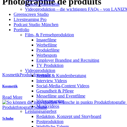
Photographie de produits
Unsere Philosophie
Videoproduktion – die wichtigsten FAQs – von LAN
Greenscreen Studio
Livestreaming Pro
Podcast Studio München
Portfolio
Film- & Fernsehproduktion
Imagefilme
Werbefilme
Produktfilme
Werbespots
Employer Branding and Recruiting
TV Produktion
Videoproduktion
Kosmetik
Produktfotografie
Vertrieb & Kundenberatung
Interview Videos
Social-Media-Content Videos
Kosmetik
Gesundheit & Pflege
Mes­se­filme und Eventfilme
Read More
Video­strea­ming
Musikvideos
Produktfotografie
Schuhe
Leis­tungs­an­ge­bot
Redak­ti­on, Kon­zept und Storyboard
Schuhe
Post­pro­duk­ti­on
Weiblliche Talents