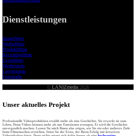
Haftungsausschluss
Dienstleistungen
Imagefilme
Werbefilme
Produktfilme
Recruitingfilme
Eventfilme
Werbespots
Livestreams
Fotografie
©
LANIZmedia
2026
Unser aktuelles Projekt
Professionelle Videoproduktion erzählt mehr als eine Geschichte. Sie erweckt sie zum
Leben. Denn Videos können mehr als nur Emotionen erzeugen. Es wird die Geschichte
unvergesslich machen. Lassen Sie mich Ihnen also zeigen, wie Sie ein oder mehrere Ziele
beim Filmemachen erreichen. Seien Sie der Erste, der Ihren Erfolg mit kreativen
Videoinhalten feiert. Denn nichts eignet sich dafür besser als eine
hochwertige