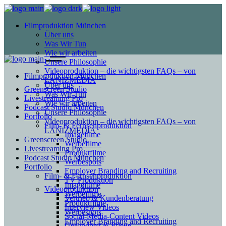
Filmproduktion München
Über uns
Was Wir Tun
Wie wir arbeiten
Unsere Philosophie
Videoproduktion – die wichtigsten FAQs – von
Filmproduktion München
LANIZMEDIA
Über uns
Greenscreen Studio
Was Wir Tun
Livestreaming Pro
Wie wir arbeiten
Podcast Studio München
Unsere Philosophie
Portfolio
Videoproduktion – die wichtigsten FAQs – von
Film- & Fernsehproduktion
LANIZMEDIA
Imagefilme
Greenscreen Studio
Werbefilme
Livestreaming Pro
Produktfilme
Podcast Studio München
Werbespots
Portfolio
Employer Branding and Recruiting
Film- & Fernsehproduktion
TV Produktion
Imagefilme
Videoproduktion
Werbefilme
Vertrieb & Kundenberatung
Produktfilme
Interview Videos
Werbespots
Social-Media-Content Videos
Employer Branding and Recruiting
Gesundheit & Pflege