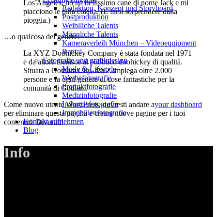
Los Angeles, ho un bellissimo cane di nome Jack e mi
Redak­ti­on, Kon­zept und Storyboard
piacciono le piña colada. (E farsi sorprendere dalla
Post­pro­duk­ti­on
pioggia.)
Weiblliche Talents
Männliche Talents
…o qualcosa del genere:
Kameraverleih München – Videoequipment
Rental
La XYZ Doohickey Company è stata fondata nel 1971
Fotografie und grafikdesign
e da allora fornisce al pubblico doohickey di qualità.
Mode & Lifestyle
Situata a Gotham City, XYZ impiega oltre 2.000
Werbefotografie
persone e fa ogni genere di cose fantastiche per la
Produktfotografie
comunità di Gotham.
Medizinfotografie
Industriefotografie
Come nuovo utente WordPress, dovresti andare a
your dashboard
Immobilienfotografie
per eliminare questa pagina e creare nuove pagine per i tuoi
Kontakt aufnehmen
contenuti. Divertiti!
Blog
Info
LANIZMEDIA GmbH
Ottobrunner Str. 28
82008 Unterhaching
Tel: +49 89 219 616 51