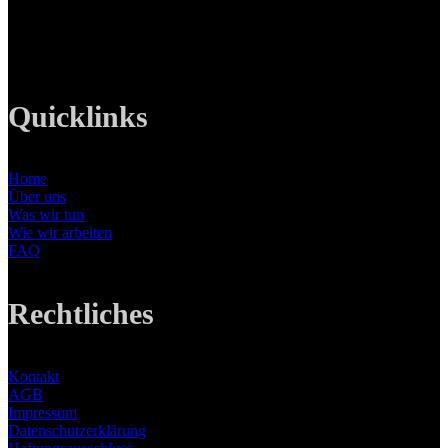
Mobil: +49 0176-76332833
E-Mail: info@lanizmedia.com
Web: www.lanizmedia.com
Quicklinks
Home
Über uns
Was wir tun
Wie wir arbeiten
FAQ
Rechtliches
Kontakt
AGB
Impressum
Datenschutzerklärung