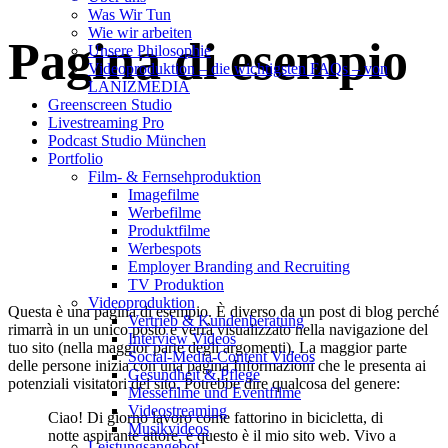
Was Wir Tun
Wie wir arbeiten
Pagina di esempio
Unsere Philosophie
Videoproduktion – die wichtigsten FAQs – von
LANIZMEDIA
Greenscreen Studio
Livestreaming Pro
Podcast Studio München
Portfolio
Film- & Fernsehproduktion
Imagefilme
Werbefilme
Produktfilme
Werbespots
Employer Branding and Recruiting
TV Produktion
Videoproduktion
Questa è una pagina di esempio. È diverso da un post di blog perché
Vertrieb & Kundenberatung
rimarrà in un unico posto e verrà visualizzato nella navigazione del
Interview Videos
tuo sito (nella maggior parte degli argomenti). La maggior parte
Social-Media-Content Videos
delle persone inizia con una pagina Informazioni che le presenta ai
Gesundheit & Pflege
potenziali visitatori del sito. Potrebbe dire qualcosa del genere:
Mes­se­filme und Eventfilme
Video­strea­ming
Ciao! Di giorno lavoro come fattorino in bicicletta, di
Musikvideos
notte aspirante attore, e questo è il mio sito web. Vivo a
Leis­tungs­an­ge­bot