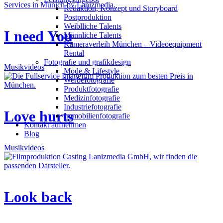
Redak­ti­on, Kon­zept und Storyboard
Post­pro­duk­ti­on
Weiblliche Talents
I need You
Männliche Talents
Kameraverleih München – Videoequipment
Rental
Fotografie und grafikdesign
Musikvideos
Mode & Lifestyle
Werbefotografie
Produktfotografie
Medizinfotografie
Industriefotografie
Love hurts
Immobilienfotografie
Kontakt aufnehmen
Blog
Musikvideos
Look back