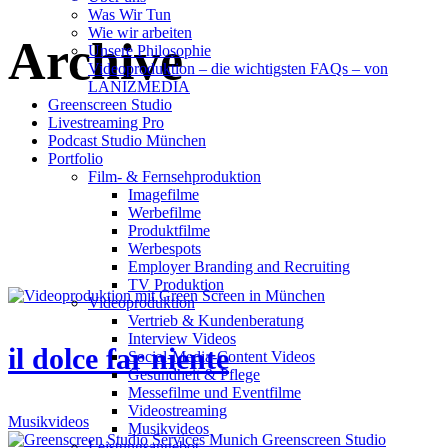
Was Wir Tun
Wie wir arbeiten
Archive
Unsere Philosophie
Videoproduktion – die wichtigsten FAQs – von
LANIZMEDIA
Greenscreen Studio
Livestreaming Pro
Podcast Studio München
Portfolio
Film- & Fernsehproduktion
Imagefilme
Werbefilme
Produktfilme
Werbespots
Employer Branding and Recruiting
TV Produktion
Videoproduktion
Vertrieb & Kundenberatung
Interview Videos
il dolce far niente
Social-Media-Content Videos
Gesundheit & Pflege
Mes­se­filme und Eventfilme
Video­strea­ming
Musikvideos
Musikvideos
Leis­tungs­an­ge­bot