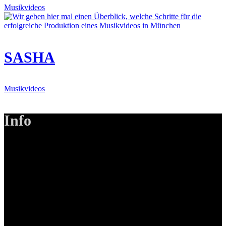
Musikvideos
SASHA
Musikvideos
Info
LANIZMEDIA GmbH
Ottobrunner Str. 28
82008 Unterhaching
Tel: +49 89 219 616 51
Mobil: +49 0176-76332833
E-Mail: info@lanizmedia.com
Web: www.lanizmedia.com