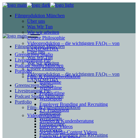
Filmproduktion München
Über uns
Was Wir Tun
Wie wir arbeiten
Unsere Philosophie
Videoproduktion – die wichtigsten FAQs – von
Filmproduktion München
LANIZMEDIA
Über uns
Greenscreen Studio
Was Wir Tun
Livestreaming Pro
Wie wir arbeiten
Podcast Studio München
Unsere Philosophie
Portfolio
Videoproduktion – die wichtigsten FAQs – von
Film- & Fernsehproduktion
LANIZMEDIA
Imagefilme
Greenscreen Studio
Werbefilme
Livestreaming Pro
Produktfilme
Podcast Studio München
Werbespots
Portfolio
Employer Branding and Recruiting
Film- & Fernsehproduktion
TV Produktion
Imagefilme
Videoproduktion
Werbefilme
Vertrieb & Kundenberatung
Produktfilme
Interview Videos
Werbespots
Social-Media-Content Videos
Employer Branding and Recruiting
Gesundheit & Pflege