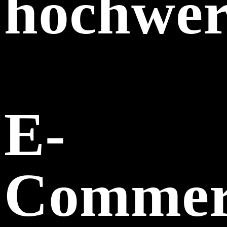
hochwer
E-
Commer