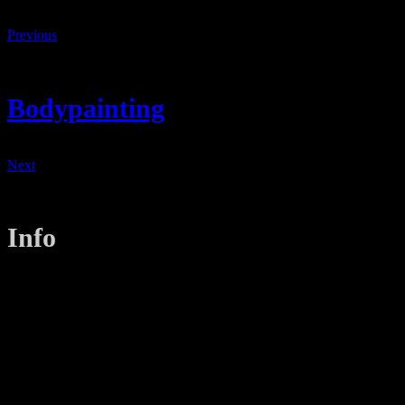
Previous
Bodypainting
Next
Info
LANIZMEDIA GmbH
Ottobrunner Str. 28
82008 Unterhaching
Tel: +49 89 219 616 51
Mobil: +49 0176-76332833
E-Mail: info@lanizmedia.com