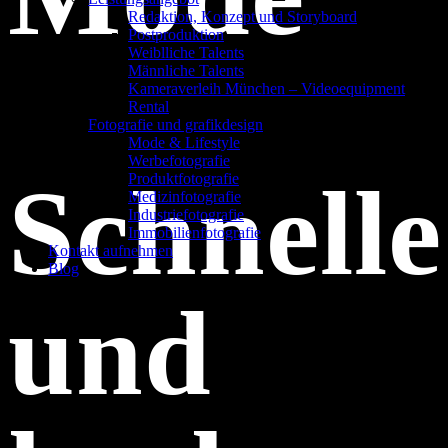
Redak­ti­on, Kon­zept und Storyboard
Post­pro­duk­ti­on
Weiblliche Talents
Männliche Talents
Kameraverleih München – Videoequipment
Rental
Fotografie und grafikdesign
Mode & Lifestyle
Werbefotografie
Schnelle
Produktfotografie
Medizinfotografie
Industriefotografie
Immobilienfotografie
Kontakt aufnehmen
Blog
und