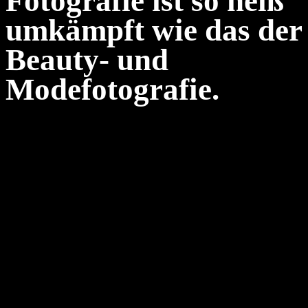
Fotografie ist so heiß
umkämpft wie das der
Beauty- und
Modefotografie.
Wir sorgen dafür, dass die Botschaft Ihrer neuen Kollektion klar
präsentiert wird.
Nachdem die neue Kollektion erstellt wurde, beginnt das Konzept
der Fotografie.
Das Model wird zur Präsentation eingeladen und gebucht. Meistens
gibt es auch Maskenbildner auf der Seite. All dies können Sie
organisieren, wenn Sie möchten. Um unsere Produkte bestmöglich
zu verkaufen, organisieren wir alles, was Sie für eine perfekte
Atmosphäre in Ihrem Fotostudio benötigen. Ausgestattet mit
modernster Technik bietet FotoOne die ideale Umgebung, um Mode
zu perfektionieren. Die Bandbreite von Modefotografie ist enorm.
Unsere FotoOne-Experten sind bestens geschult in Online-Shops
und Katalogprodukten. Gerade im Bereich der Modefotografie ist es
wichtig, auf die Details und den Stil zu achten, um das perfekte Foto