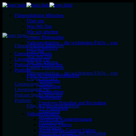
Filmproduktion München
Über uns
Was Wir Tun
Wie wir arbeiten
Unsere Philosophie
Videoproduktion – die wichtigsten FAQs – von
Filmproduktion München
LANIZMEDIA
Über uns
Greenscreen Studio
Was Wir Tun
Livestreaming Pro
Wie wir arbeiten
Podcast Studio München
Unsere Philosophie
Portfolio
Videoproduktion – die wichtigsten FAQs – von
Film- & Fernsehproduktion
LANIZMEDIA
Imagefilme
Greenscreen Studio
Werbefilme
Livestreaming Pro
Produktfilme
Podcast Studio München
Werbespots
Portfolio
Employer Branding and Recruiting
Film- & Fernsehproduktion
TV Produktion
Imagefilme
Videoproduktion
Werbefilme
Vertrieb & Kundenberatung
Produktfilme
Interview Videos
Werbespots
Social-Media-Content Videos
Employer Branding and Recruiting
Gesundheit & Pflege