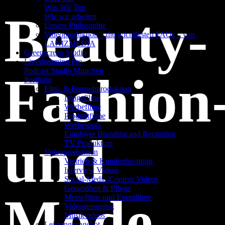
Was Wir Tun
Beauty-
Wie wir arbeiten
Unsere Philosophie
Videoproduktion – die wichtigsten FAQs – von
LANIZMEDIA
Greenscreen Studio
Livestreaming Pro
Podcast Studio München
Fashion
Portfolio
Film- & Fernsehproduktion
Imagefilme
Werbefilme
Produktfilme
Werbespots
und
Employer Branding and Recruiting
TV Produktion
Videoproduktion
Vertrieb & Kundenberatung
Interview Videos
Social-Media-Content Videos
Gesundheit & Pflege
Mode
Mes­se­filme und Eventfilme
Video­strea­ming
Musikvideos
Leis­tungs­an­ge­bot