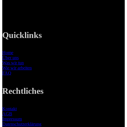
Tel: +49 89 219 616 51
Mobil: +49 0176-76332833
E-Mail: info@lanizmedia.com
Web: www.lanizmedia.com
Quicklinks
Home
Über uns
Was wir tun
Wie wir arbeiten
FAQ
Rechtliches
Kontakt
AGB
Impressum
Datenschutzerklärung