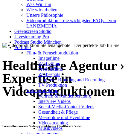
Was Wir Tun
mit Expertise in
Wie wir arbeiten
Unsere Philosophie
Videoproduktionen
Videoproduktion – die wichtigsten FAQs – von
LANIZMEDIA
Greenscreen Studio
Livestreaming Pro
Podcast Studio München
Portfolio
Film- & Fernsehproduktion
Imagefilme
Healthcare Agentur ›
Werbefilme
Produktfilme
Expertise in
Werbespots
Employer Branding and Recruiting
TV Produktion
Videoproduktionen
Videoproduktion
Vertrieb & Kundenberatung
Interview Videos
Social-Media-Content Videos
Gesundheit & Pflege
Mes­se­filme und Eventfilme
Video­strea­ming
Gesundheitswesen Videoproduktion – Healthcare Video
Musikvideos
Leis­tungs­an­ge­bot