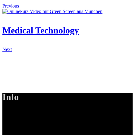
Previous
Medical Technology
Next
Info
LANIZMEDIA GmbH
Ottobrunner Str. 28
82008 Unterhaching