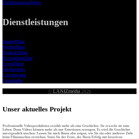
Haftungsausschluss
Dienstleistungen
Imagefilme
Werbefilme
Produktfilme
Recruitingfilme
Eventfilme
Werbespots
Livestreams
Fotografie
©
LANIZmedia
2026
Unser aktuelles Projekt
Professionelle Videoproduktion erzählt mehr als eine Geschichte. Sie erweckt sie zum
Leben. Denn Videos können mehr als nur Emotionen erzeugen. Es wird die Geschichte
unvergesslich machen. Lassen Sie mich Ihnen also zeigen, wie Sie ein oder mehrere Ziele
beim Filmemachen erreichen. Seien Sie der Erste, der Ihren Erfolg mit kreativen