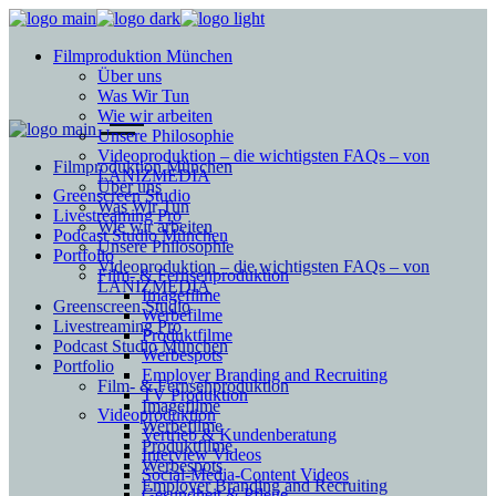
Filmproduktion München
Über uns
Was Wir Tun
Wie wir arbeiten
Unsere Philosophie
Videoproduktion – die wichtigsten FAQs – von
Filmproduktion München
LANIZMEDIA
Über uns
Greenscreen Studio
Was Wir Tun
Livestreaming Pro
Wie wir arbeiten
Podcast Studio München
Unsere Philosophie
Portfolio
Videoproduktion – die wichtigsten FAQs – von
Film- & Fernsehproduktion
LANIZMEDIA
Imagefilme
Greenscreen Studio
Werbefilme
Livestreaming Pro
Produktfilme
Podcast Studio München
Werbespots
Portfolio
Employer Branding and Recruiting
Film- & Fernsehproduktion
TV Produktion
Imagefilme
Videoproduktion
Werbefilme
Vertrieb & Kundenberatung
Produktfilme
Interview Videos
Werbespots
Social-Media-Content Videos
Employer Branding and Recruiting
Gesundheit & Pflege