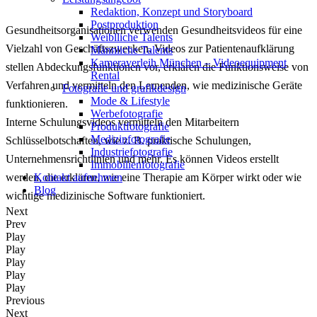
Redak­ti­on, Kon­zept und Storyboard
Post­pro­duk­ti­on
Gesundheitsorganisationen verwenden Gesundheitsvideos für eine
Weiblliche Talents
Vielzahl von Geschäftszwecken. Videos zur Patientenaufklärung
Männliche Talents
Kameraverleih München – Videoequipment
stellen Abdeckungsfunktionen vor, erklären die Funktionsweise von
Rental
Verfahren und vermitteln den Lernenden, wie medizinische Geräte
Fotografie und grafikdesign
Mode & Lifestyle
funktionieren.
Werbefotografie
Interne Schulungsvideos vermitteln den Mitarbeitern
Produktfotografie
Medizinfotografie
Schlüsselbotschaften, wie z. B. praktische Schulungen,
Industriefotografie
Unternehmensrichtlinien und mehr. Es können Videos erstellt
Immobilienfotografie
Kontakt aufnehmen
werden, die erklären, wie eine Therapie am Körper wirkt oder wie
Blog
wichtige medizinische Software funktioniert.
Next
Prev
Play
Play
Play
Play
Play
Previous
Next