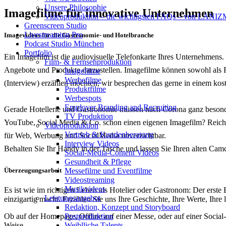
Unsere Philosophie
Imagefilme für innovative Unternehmen
Videoproduktion – die wichtigsten FAQs – von LAN
Greenscreen Studio
Livestreaming Pro
Imagevideos für die Gastronomie- und Hotelbranche
Podcast Studio München
Portfolio
Ein Imagefilm ist die audiovisuelle Telefonkarte Ihres Unternehmens
Film- & Fernsehproduktion
Angebote und Produkte darzustellen. Imagefilme können sowohl als Re
Imagefilme
Werbefilme
(Interview) erzählen möchten, wir besprechen das gerne in einem kos
Produktfilme
Werbespots
Employer Branding and Recruiting
Gerade Hotellerie und Gastronomie müssen nach Corona ganz besonder
TV Produktion
YouTube, Social Media & Co. schon einen eigenen Imagefilm? Reichen
Videoproduktion
Vertrieb & Kundenberatung
für Web, Werbung und SocialMedia unverzichtbar.
Interview Videos
Behalten Sie Ihr Handy in der Tasche und lassen Sie Ihren alten Camco
Social-Media-Content Videos
Gesundheit & Pflege
Mes­se­filme und Eventfilme
Überzeugungsarbeit
Video­strea­ming
Musikvideos
Es ist wie im richtigen Leben als Hotelier oder Gastronom: Der erste
Leis­tungs­an­ge­bot
einzigartig macht. Erzählen Sie uns Ihre Geschichte, Ihre Werte, Ihre
Redak­ti­on, Kon­zept und Storyboard
Post­pro­duk­ti­on
Ob auf der Homepage, Offline auf einer Messe, oder auf einer Social-
Weiblliche Talents
Weise.