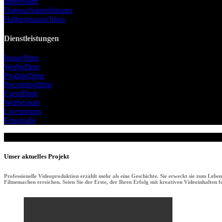
Impressum
Datenschutzerklärung
Haftungsausschluss
Dienstleistungen
Imagefilme
Werbefilme
Produktfilme
Recruitingfilme
Eventfilme
Werbespots
Livestreams
Fotografie
Unser aktuelles Projekt
Professionelle Videoproduktion erzählt mehr als eine Geschichte. Sie erweckt sie zum Lebe
Filmemachen erreichen. Seien Sie der Erste, der Ihren Erfolg mit kreativen Videoinhalten fei