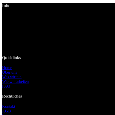
Info
LANIZMEDIA GmbH
Ottobrunner Str. 28
82008 Unterhaching
Tel: +49 89 219 616 51
Mobil: +49 0176-76332833
E-Mail: info@lanizmedia.com
Web: www.lanizmedia.com
Quicklinks
Home
Über uns
Was wir tun
Wie wir arbeiten
FAQ
Rechtliches
Kontakt
AGB