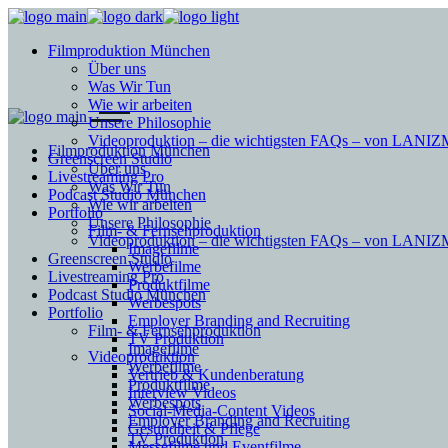
Filmproduktion München
Über uns
Was Wir Tun
Wie wir arbeiten
Unsere Philosophie
Videoproduktion – die wichtigsten FAQs – von LAN
Filmproduktion München
Greenscreen Studio
Über uns
Livestreaming Pro
Was Wir Tun
Podcast Studio München
Wie wir arbeiten
Portfolio
Unsere Philosophie
Film- & Fernsehproduktion
Videoproduktion – die wichtigsten FAQs – von LAN
Imagefilme
Greenscreen Studio
Werbefilme
Livestreaming Pro
Produktfilme
Podcast Studio München
Werbespots
Portfolio
Employer Branding and Recruiting
Film- & Fernsehproduktion
TV Produktion
Imagefilme
Videoproduktion
Werbefilme
Vertrieb & Kundenberatung
Produktfilme
Interview Videos
Werbespots
Social-Media-Content Videos
Employer Branding and Recruiting
Gesundheit & Pflege
TV Produktion
Mes­se­filme und Eventfilme