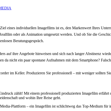
IZMEDIA
. Ziel eines individuellen Imagefilms ist es, den Markenwert Ihres Un
alfilm oder als Animation umgesetzt werden. Und ob Sie die Geschicht
tenlosen Beratungsgespräch.
s auf ihre Angebote hinweisen und sich nach langer Abstinenz wieder 
 da nicht ein paar spontane Aufnahmen mit dem Smartphone? Falsch! Ge
rder im Keller. Produzieren Sie professionell – mit weniger sollten Si
 Eindruck zählt! Mit einem professionell produzierten Imagefilm erfähr
 leidenschaft und wohin Ihre Reise geht.
Media-Plattform – ein Imagefilm ist schlichtweg das Top-Medium für in