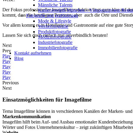
Männliche Talents
Der Fokus professioneller Imagefilmproduktion liegt ganz klar auf der
Kameraverleih München – Videoequipment Renta
kommt, dass die beteiligten Personen, aber auch die Orte und Dienstl
Fotografie und grafikdesign
Mode & Lifestyle
Vor allem kommt es in Hotellerie und Gastronomie auf eine gute Sto
Werbefotografie
Produktfotografie
Lassen Sie sich doch einfach mal unverbindlich beraten!
Medizinfotografie
Industriefotografie
Next
Immobilienfotografie
Prev
Kontakt aufnehmen
Play
Blog
Play
Play
Play
Play
Previous
Next
Einsatzmöglichkeiten für Imagefilme
Tema Imagefilme können in verschiedenen Kanälen der Marken- und
Markenkommunikation
Imagefilm hilft beim Auf- und Ausbau emotionaler Kundenbeziehun
Wörter und Fotos Unternehmenskultur – zeigt zukünftigen Mitarbeiter
W
ebsite