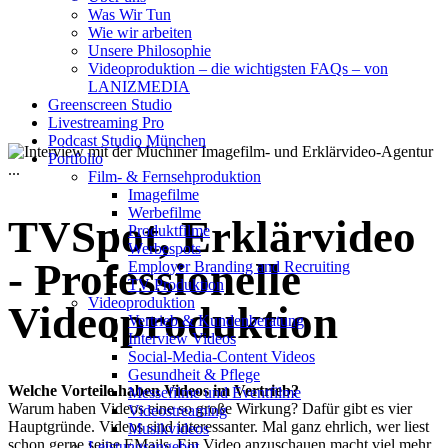
Was Wir Tun
begeistern Ihre
Wie wir arbeiten
Unsere Philosophie
Zielgruppe
Videoproduktion – die wichtigsten FAQs – von
LANIZMEDIA
Greenscreen Studio
Livestreaming Pro
Podcast Studio München
Portfolio
Film- & Fernsehproduktion
Imagefilme
Werbefilme
TVSpot, Erklärvideo
Produktfilme
Werbespots
- Professionelle
Employer Branding and Recruiting
TV Produktion
Videoproduktion
Videoproduktion
Vertrieb & Kundenberatung
Interview Videos
Social-Media-Content Videos
Gesundheit & Pflege
Welche Vorteile haben Videos im Vertrieb?
Mes­se­filme und Eventfilme
Warum haben Videos eine so große Wirkung? Dafür gibt es vier
Video­strea­ming
Hauptgründe. Videos sind interessanter. Mal ganz ehrlich, wer liest
Musikvideos
schon gerne seine EMails. Ein Video anzuschauen macht viel mehr
Leis­tungs­an­ge­bot