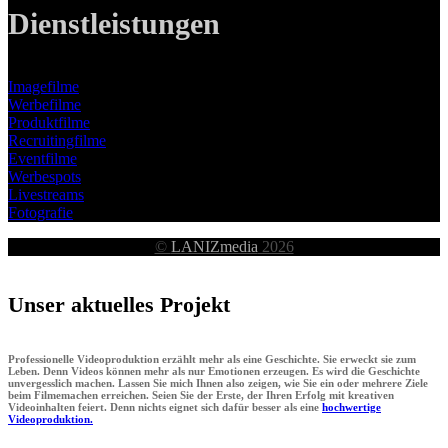
Dienstleistungen
Imagefilme
Werbefilme
Produktfilme
Recruitingfilme
Eventfilme
Werbespots
Livestreams
Fotografie
©
LANIZmedia
2026
Unser aktuelles Projekt
Professionelle Videoproduktion erzählt mehr als eine Geschichte. Sie erweckt sie zum
Leben. Denn Videos können mehr als nur Emotionen erzeugen. Es wird die Geschichte
unvergesslich machen. Lassen Sie mich Ihnen also zeigen, wie Sie ein oder mehrere Ziele
beim Filmemachen erreichen. Seien Sie der Erste, der Ihren Erfolg mit kreativen
Videoinhalten feiert. Denn nichts eignet sich dafür besser als eine
hochwertige
Videoproduktion.