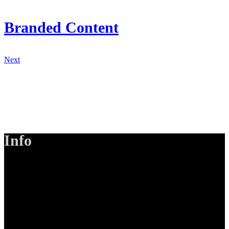
Branded Content
Next
Info
LANIZMEDIA GmbH
Ottobrunner Str. 28
82008 Unterhaching
Tel: +49 89 219 616 51
Mobil: +49 0176-76332833
E-Mail: info@lanizmedia.com