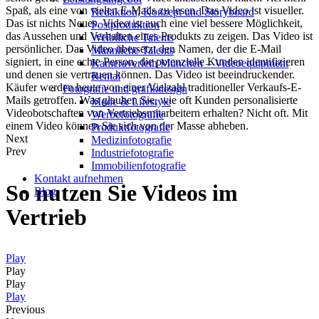
Spaß, als eine von vielen E-Mails zu lesen. Das Video ist visueller.
Redak­ti­on, Kon­zept und Storyboard
Das ist nichts Neues. Video ist auch eine viel bessere Möglichkeit,
Post­pro­duk­ti­on
das Aussehen und Verhalten eines Produkts zu zeigen. Das Video ist
Weiblliche Talents
persönlicher. Das Video übersetzt den Namen, der die E-Mail
Männliche Talents
signiert, in eine echte Person, die potenzielle Kunden identifizieren
Kameraverleih München – Videoequipment
und denen sie vertrauen können. Das Video ist beeindruckender.
Rental
Käufer werden heute von einer Vielzahl traditioneller Verkaufs-E-
Fotografie und grafikdesign
Mails getroffen. Was glauben Sie, wie oft Kunden personalisierte
Mode & Lifestyle
Videobotschaften von Vertriebsmitarbeitern erhalten? Nicht oft. Mit
Werbefotografie
einem Video können Sie sich von der Masse abheben.
Produktfotografie
Next
Medizinfotografie
Prev
Industriefotografie
Immobilienfotografie
Kontakt aufnehmen
So nutzen Sie Videos im
Blog
Vertrieb
Play
Play
Play
Play
Previous