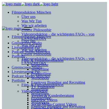
Filmproduktion München
Über uns
Was Wir Tun
Wie wir arbeiten
Unsere Philosophie
Videoproduktion – die wichtigsten FAQs – von
Filmproduktion München
LANIZMEDIA
Über uns
Greenscreen Studio
Was Wir Tun
Livestreaming Pro
Wie wir arbeiten
Podcast Studio München
Unsere Philosophie
Portfolio
Videoproduktion – die wichtigsten FAQs – von
Film- & Fernsehproduktion
LANIZMEDIA
Imagefilme
Greenscreen Studio
Werbefilme
Livestreaming Pro
Produktfilme
Podcast Studio München
Werbespots
Portfolio
Employer Branding and Recruiting
Film- & Fernsehproduktion
TV Produktion
Imagefilme
Videoproduktion
Werbefilme
Vertrieb & Kundenberatung
Produktfilme
Interview Videos
Werbespots
Social-Media-Content Videos
Employer Branding and Recruiting
Gesundheit & Pflege