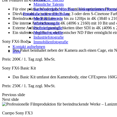
Die Features im Überblick:
Männliche Talents
Kameraverleih München – Videoequipment Renta
Für eine präzise Wiedergabe von Hauttönen optimiertes Proces
Fotografie und grafikdesign
Die Auswahl zwischen dem S-Log 3 oder dem S-Cinetone Farbpr
Mode & Lifestyle
Beeindruckende Bildraten von bis zu 120fps in 4K (3840 x 2160
Werbefotografie
Die interne Aufzeichnung in 4K (4096 x 2160) mit 10 Bit und 4
Produktfotografie
Externe Aufzeichnungsmöglichkeiten über SDI in 4K (4096 x 216
Medizinfotografie
Ein stufenlos regelbarer, elektronischer ND Filter ermöglicht ei
Industriefotografie
Sony FX6 Body
Immobilienfotografie
Kontakt aufnehmen
Das Paket beinhaltet neben der Kamera auch einen Cage, ein N
Blog
Preis: 200€ / 1. Tag zzgl. MwSt.
Sony FX6 Basic Kit
Das Basic Kit umfasst den Kamerabody, eine CFExpress 160GB S
Preis: 250€ / 1. Tag zzgl. MwSt.
Previous slide
Next slide
Cuerpo Sony FX3