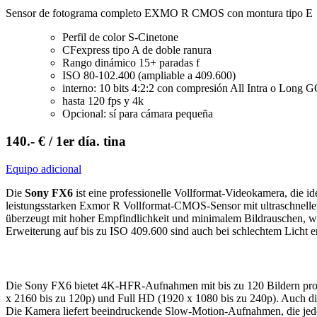
Sensor de fotograma completo EXMO R CMOS con montura tipo E
Perfil de color S-Cinetone
CFexpress tipo A de doble ranura
Rango dinámico 15+ paradas f
ISO 80-102.400 (ampliable a 409.600)
interno: 10 bits 4:2:2 con compresión All Intra o Long
hasta 120 fps y 4k
Opcional: sí para cámara pequeña
140.- € / 1er día. tina
Equipo adicional
Die
Sony FX6
ist eine professionelle Vollformat-Videokamera, die 
leistungsstarken Exmor R Vollformat-CMOS-Sensor mit ultraschnell
überzeugt mit hoher Empfindlichkeit und minimalem Bildrauschen, wa
Erweiterung auf bis zu ISO 409.600 sind auch bei schlechtem Licht e
Revolutionäre Aufnahmequalität
Die Sony FX6 bietet 4K-HFR-Aufnahmen mit bis zu 120 Bildern pro
x 2160 bis zu 120p) und Full HD (1920 x 1080 bis zu 240p). Auch di
Die Kamera liefert beeindruckende Slow-Motion-Aufnahmen, die jed