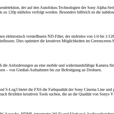
endetektion, der auf den Autofokus-Technologien der Sony Alpha-Seri
zu 120p mühelos verfolgt werden. Besonders hilfreich ist die nahtlose
r
nen elektronisch verstellbaren ND-Filter, der stufenlos von 1/4 bis 1/
influssen. Dies optimiert die kreativen Möglichkeiten im Greenscree
6 die Anforderungen an eine mobile und widerstandsfähige Kamera für 
nen – von Gimbal-Aufnahmen bis zur Befestigung an Drohnen.
Look
nd S-Log3 bietet die FX6 die Farbqualität der Sony Cinema Line und g
die nach flexiblen kreativen Tools suchen, die an die Qualität von Son
ierung
RAW-Ausgabe, HDMI, integriertes Wi-Fi und Vierkanal-Audioaufzeich