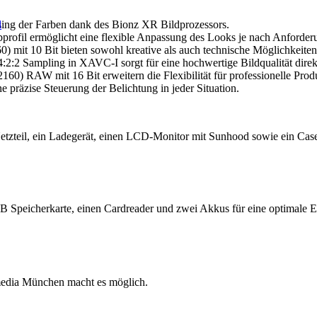
l
sing der Farben dank des Bionz XR Bildprozessors.
ofil ermöglicht eine flexible Anpassung des Looks je nach Anforder
) mit 10 Bit bieten sowohl kreative als auch technische Möglichkeiten
:2:2 Sampling in XAVC-I sorgt für eine hochwertige Bildqualität dire
0) RAW mit 16 Bit erweitern die Flexibilität für professionelle Prod
ne präzise Steuerung der Belichtung in jeder Situation.
etzteil, ein Ladegerät, einen LCD-Monitor mit Sunhood sowie ein Case 
peicherkarte, einen Cardreader und zwei Akkus für eine optimale Ein