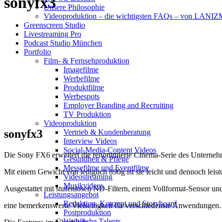
sonyfx3
Unsere Philosophie
Videoproduktion – die wichtigsten FAQs – von LAN
Greenscreen Studio
Livestreaming Pro
Podcast Studio München
Portfolio
Film- & Fernsehproduktion
Imagefilme
Werbefilme
Produktfilme
Werbespots
Employer Branding and Recruiting
TV Produktion
Videoproduktion
sonyfx3
Vertrieb & Kundenberatung
Interview Videos
Social-Media-Content Videos
Die Sony FX6 erweitert die renommierte Cinema-Serie des Unterne
Gesundheit & Pflege
Mes­se­filme und Eventfilme
Mit einem Gewicht von lediglich 890g ist sie leicht und dennoch leis
Video­strea­ming
Musikvideos
Ausgestattet mit stufenlosen ND-Filtern, einem Vollformat-Sensor un
Leis­tungs­an­ge­bot
Redak­ti­on, Kon­zept und Storyboard
eine bemerkenswerte Vielseitigkeit für verschiedenste Anwendungen.
Post­pro­duk­ti­on
Weiblliche Talents