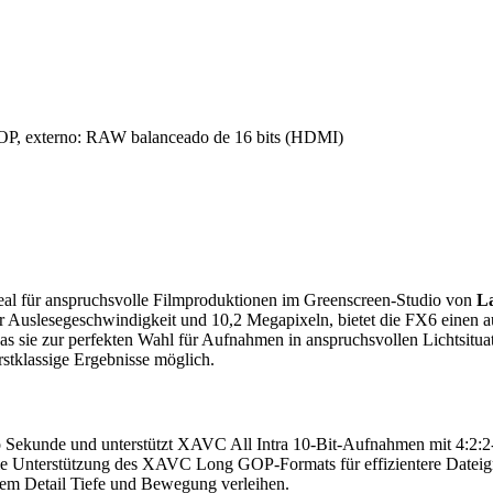
 GOP, externo: RAW balanceado de 16 bits (HDMI)
ideal für anspruchsvolle Filmproduktionen im Greenscreen-Studio von
L
er Auslesegeschwindigkeit und 10,2 Megapixeln, bietet die FX6 eine
s sie zur perfekten Wahl für Aufnahmen in anspruchsvollen Lichtsitu
rstklassige Ergebnisse möglich.
 Sekunde und unterstützt XAVC All Intra 10-Bit-Aufnahmen mit 4:2:
e Unterstützung des XAVC Long GOP-Formats für effizientere Dateigröß
em Detail Tiefe und Bewegung verleihen.