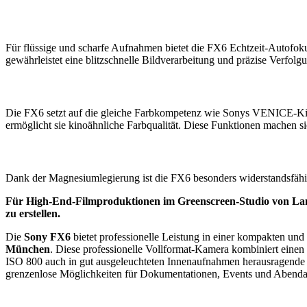
Präzise Autofokus- und Bildstabilisierung
Für flüssige und scharfe Aufnahmen bietet die FX6 Echtzeit-Autof
gewährleistet eine blitzschnelle Bildverarbeitung und präzise Verfolg
Kreative Farbmöglichkeiten mit kinoreifer Farbverar
Die FX6 setzt auf die gleiche Farbkompetenz wie Sonys VENICE-Kin
ermöglicht sie kinoähnliche Farbqualität. Diese Funktionen machen sie
Widerstandsfähiges, leichtes Gehäuse
Dank der Magnesiumlegierung ist die FX6 besonders widerstandsfähig 
Für High-End-Filmproduktionen im Greenscreen-Studio von Laniz
zu erstellen.
Die
Sony FX6
bietet professionelle Leistung in einer kompakten und
München
. Diese professionelle Vollformat-Kamera kombiniert ein
ISO 800 auch in gut ausgeleuchteten Innenaufnahmen herausragende Er
grenzenlose Möglichkeiten für Dokumentationen, Events und Abend
Präziser Hybrid-Autofokus und 4K-Zeitlupen