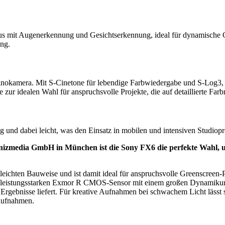
okus mit Augenerkennung und Gesichtserkennung, ideal für dynamische
ung.
beitung
okamera. Mit S-Cinetone für lebendige Farbwiedergabe und S-Log3, 
 zur idealen Wahl für anspruchsvolle Projekte, die auf detaillierte Fa
und dabei leicht, was den Einsatz in mobilen und intensiven Studiopro
media GmbH in München ist die Sony FX6 die perfekte Wahl, um k
 leichten Bauweise und ist damit ideal für anspruchsvolle Greenscreen
en leistungsstarken Exmor R CMOS-Sensor mit einem großen Dynamikum
gebnisse liefert. Für kreative Aufnahmen bei schwachem Licht lässt s
aufnahmen.