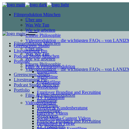
Filmproduktion München
Über uns
Was Wir Tun
Wie wir arbeiten
Unsere Philosophie
Videoproduktion – die wichtigsten FAQs – von LAN
Filmproduktion München
Greenscreen Studio
Über uns
Livestreaming Pro
Was Wir Tun
Podcast Studio München
Wie wir arbeiten
Portfolio
Unsere Philosophie
Film- & Fernsehproduktion
Videoproduktion – die wichtigsten FAQs – von LAN
Imagefilme
Greenscreen Studio
Werbefilme
Livestreaming Pro
Produktfilme
Podcast Studio München
Werbespots
Portfolio
Employer Branding and Recruiting
Film- & Fernsehproduktion
TV Produktion
Imagefilme
Videoproduktion
Werbefilme
Vertrieb & Kundenberatung
Produktfilme
Interview Videos
Werbespots
Social-Media-Content Videos
Employer Branding and Recruiting
Gesundheit & Pflege
TV Produktion
Mes­se­filme und Eventfilme