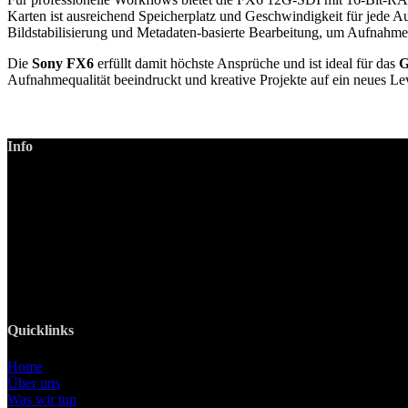
Karten ist ausreichend Speicherplatz und Geschwindigkeit für jede 
Bildstabilisierung und Metadaten-basierte Bearbeitung, um Aufnahmen 
Die
Sony FX6
erfüllt damit höchste Ansprüche und ist ideal für das
G
Aufnahmequalität beeindruckt und kreative Projekte auf ein neues Lev
Info
LANIZMEDIA GmbH
Ottobrunner Str. 28
82008 Unterhaching
Tel: +49 89 219 616 51
Mobil: +49 0176-76332833
E-Mail: info@lanizmedia.com
Web: www.lanizmedia.com
Quicklinks
Home
Über uns
Was wir tun