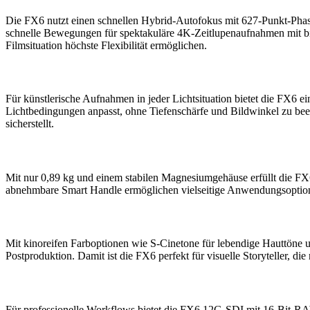
Die FX6 nutzt einen schnellen Hybrid-Autofokus mit 627-Punkt-Phas
schnelle Bewegungen für spektakuläre 4K-Zeitlupenaufnahmen mit bis 
Filmsituation höchste Flexibilität ermöglichen.
Vielfältige Aufnahmemodi und elektronische ND-Filte
Für künstlerische Aufnahmen in jeder Lichtsituation bietet die FX6 ei
Lichtbedingungen anpasst, ohne Tiefenschärfe und Bildwinkel zu bee
sicherstellt.
Mobilität und Robustheit in perfekter Balance
Mit nur 0,89 kg und einem stabilen Magnesiumgehäuse erfüllt die FX
abnehmbare Smart Handle ermöglichen vielseitige Anwendungsoptio
Fortschrittliche Farbabstimmung und Cineastischer 
Mit kinoreifen Farboptionen wie S-Cinetone für lebendige Hauttöne u
Postproduktion. Damit ist die FX6 perfekt für visuelle Storyteller, 
Umfassende Anschlussoptionen und Workflow-Optim
Für professionelle Workflows bietet die FX6 12G-SDI mit 16-Bit-