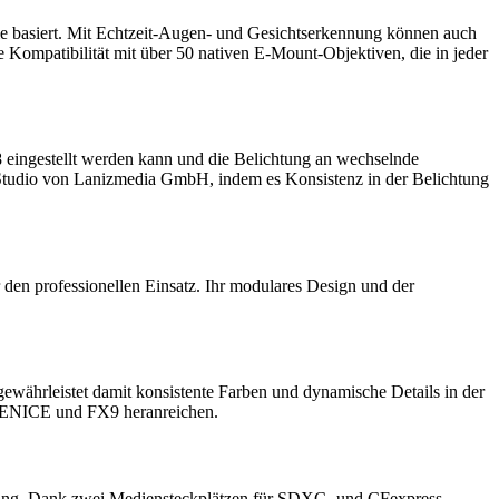
e basiert. Mit Echtzeit-Augen- und Gesichtserkennung können auch
 Kompatibilität mit über 50 nativen E-Mount-Objektiven, die in jeder
128 eingestellt werden kann und die Belichtung an wechselnde
n-Studio von Lanizmedia GmbH, indem es Konsistenz in der Belichtung
den professionellen Einsatz. Ihr modulares Design und der
ewährleistet damit konsistente Farben und dynamische Details in der
ys VENICE und FX9 heranreichen.
nung. Dank zwei Mediensteckplätzen für SDXC- und CFexpress-