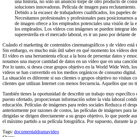
una historia, no sólo un anuncio torpe de otro producto de cons
soluciones innovadoras. Película de imagen para reclutamiento.
Debido a la escasez de trabajadores cualificados, los papeles de
Necesitamos profesionales y profesionales para posicionarnos a
de imagen ofrece a los empleados potenciales una visión de la e
los empleados. Los vídeos con imágenes se pueden integrar ide
superestrella en el mercado laboral, es ir un paso por delante 
Cuándo el marketing de contenidos cinematográficos y de vídeo está
Sin embargo, es mucho más útil saber en qué momento los vídeos demu
El vídeo es una herramienta eficaz a la hora de presentar datos y emoc
notamos una mayor cantidad de datos en un vídeo que en una canción
Por lo tanto, si desea crear grupos objetivo en la World Wide Web, los
videos se han convertido en los medios orgánicos de consumo digital.
La situación es diferente si sus clientes o grupos objetivo no visitan 
clientes que utilizan Internet con menos frecuencia. Aquellos que no 
También tienes la oportunidad de describir un trabajo muy específico
puesto ofertado, proporcionan información sobre la vida laboral cotidia
educación. Películas de imágenes para redes sociales Reduzca el desp
anteriormente por razones de costos, las películas de imágenes para la
dirigidas se dirigen directamente a su grupo objetivo, lo que puede a
el máximo partido a su película fotográfica. Por supuesto, durante la 
Tags:
documental
drama
video