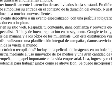
e utilizarse en diferentes ámbitos.
aer inmediatamente la atención de sus invitados hacia su stand. En dife
de simbolizar su entrada en el contexto de la duración del evento. Nuest
cilmente a muchos nuevos clientes.
n evento deportivo o un evento especializado, con una película fotográf
educen o inspiran.
 en su sitio web. Respalda tu contenido, gana confianza y proyecta qué
specialista fiable y de buena reputación en su segmento. Google te lo ag
s del mañana y a los oídos de los millennials. Con esta distribución vira
bién realizamos una planificación integral de campañas, damos servici
en da la vuelta al mundo!
lectrónico recopilados? Incluya una película de imágenes en un boletín y
ustria mediante el uso innovador de los medios y una gran cantidad de 
empeñan un papel importante en la vida empresarial. Lea, ingrese y recib
potencial para trabajar juntos como se atreve Bon. Se puede incorporar 