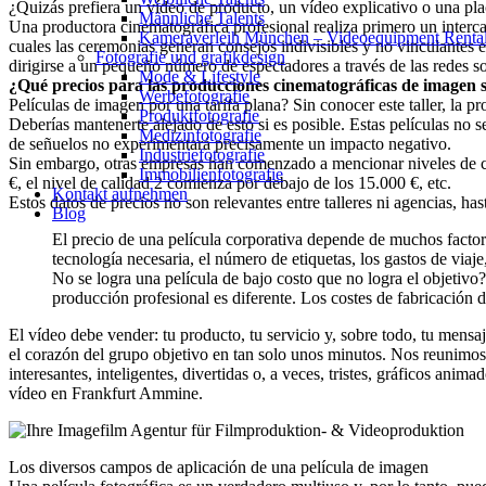
¿Quizás prefiera un vídeo de producto, un vídeo explicativo o una pla
Männliche Talents
Una productora cinematográfica profesional realiza primero un intercam
Kameraverleih München – Videoequipment Renta
cuales las ceremonias generan consejos indivisibles y no vinculantes 
Fotografie und grafikdesign
dirigirse a un pequeño número de espectadores a través de las redes soc
Mode & Lifestyle
¿Qué precios para las producciones cinematográficas de imagen s
Werbefotografie
Películas de imagen por una tarifa plana? Sin conocer este taller, la 
Produktfotografie
Deberías mantenerte alejado de esto si es posible. Estas películas no se
Medizinfotografie
de señuelos no experimentará precisamente un impacto negativo.
Industriefotografie
Sin embargo, otras empresas han comenzado a mencionar niveles de cal
Immobilienfotografie
€, el nivel de calidad 2 comienza por debajo de los 15.000 €, etc.
Kontakt aufnehmen
Estos datos de precios no son relevantes entre talleres ni agencias, h
Blog
El precio de una película corporativa depende de muchos factores
tecnología necesaria, el número de etiquetas, los gastos de viaje
No se logra una película de bajo costo que no logra el objetivo?
producción profesional es diferente. Los costes de fabricación d
El vídeo debe vender: tu producto, tu servicio y, sobre todo, tu mens
el corazón del grupo objetivo en tan solo unos minutos. Nos reunimos
interesantes, inteligentes, divertidas o, a veces, tristes, gráficos an
vídeo en Frankfurt Ammine.
Los diversos campos de aplicación de una película de imagen