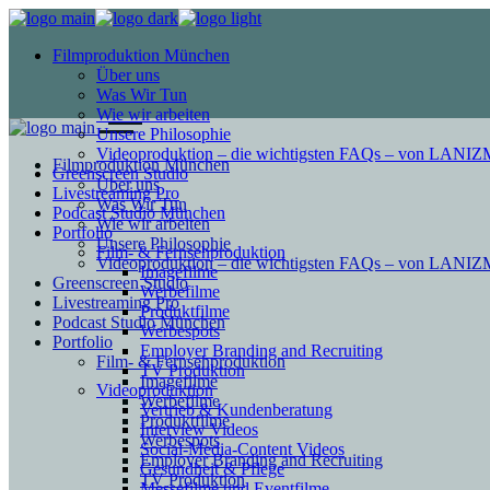
Filmproduktion München
Über uns
Was Wir Tun
Wie wir arbeiten
Unsere Philosophie
Videoproduktion – die wichtigsten FAQs – von LAN
Filmproduktion München
Greenscreen Studio
Über uns
Livestreaming Pro
Was Wir Tun
Podcast Studio München
Wie wir arbeiten
Portfolio
Unsere Philosophie
Film- & Fernsehproduktion
Videoproduktion – die wichtigsten FAQs – von LAN
Imagefilme
Greenscreen Studio
Werbefilme
Livestreaming Pro
Produktfilme
Podcast Studio München
Werbespots
Portfolio
Employer Branding and Recruiting
Film- & Fernsehproduktion
TV Produktion
Imagefilme
Videoproduktion
Werbefilme
Vertrieb & Kundenberatung
Produktfilme
Interview Videos
Werbespots
Social-Media-Content Videos
Employer Branding and Recruiting
Gesundheit & Pflege
TV Produktion
Mes­se­filme und Eventfilme