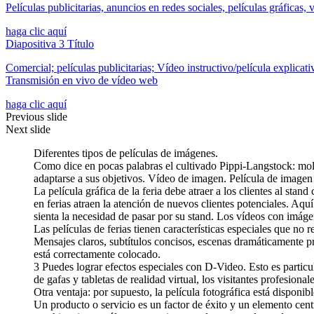
Películas publicitarias, anuncios en redes sociales, películas gráficas
haga clic aquí
Diapositiva 3 Título
Comercial; películas publicitarias; Vídeo instructivo/película explicati
Transmisión en vivo de vídeo web
haga clic aquí
Previous slide
Next slide
Diferentes tipos de películas de imágenes.
Como dice en pocas palabras el cultivado Pippi-Langstock: mol
adaptarse a sus objetivos. Vídeo de imagen. Película de imagen 
La película gráfica de la feria debe atraer a los clientes al st
en ferias atraen la atención de nuevos clientes potenciales. Aqu
sienta la necesidad de pasar por su stand. Los vídeos con imáge
Las películas de ferias tienen características especiales que no
Mensajes claros, subtítulos concisos, escenas dramáticamente pr
está correctamente colocado.
3 Puedes lograr efectos especiales con D-Video. Esto es partic
de gafas y tabletas de realidad virtual, los visitantes profesion
Otra ventaja: por supuesto, la película fotográfica está disponib
Un producto o servicio es un factor de éxito y un elemento cent