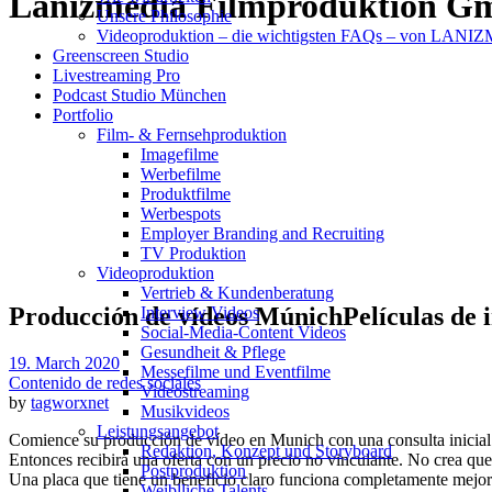
Lanizmedia Filmproduktion G
Unsere Philosophie
Videoproduktion – die wichtigsten FAQs – von LAN
Greenscreen Studio
Livestreaming Pro
Podcast Studio München
Portfolio
Film- & Fernsehproduktion
Imagefilme
Werbefilme
Produktfilme
Werbespots
Employer Branding and Recruiting
TV Produktion
Videoproduktion
Vertrieb & Kundenberatung
Producción de vídeos MúnichPelículas de im
Interview Videos
Social-Media-Content Videos
Gesundheit & Pflege
19. March 2020
Mes­se­filme und Eventfilme
Contenido de redes sociales
Video­strea­ming
by
tagworxnet
Musikvideos
Leis­tungs­an­ge­bot
Comience su producción de vídeo en Munich con una consulta inicial d
Redak­ti­on, Kon­zept und Storyboard
Entonces recibirá una oferta con un precio no vinculante. No crea que
Post­pro­duk­ti­on
Una placa que tiene un beneficio claro funciona completamente mejor q
Weiblliche Talents