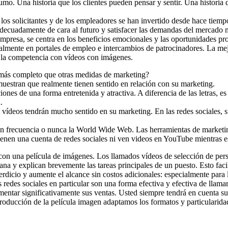
umo. Una historia que los clientes pueden pensar y sentir. Una historia 
 los solicitantes y de los empleadores se han invertido desde hace tiempo
decuadamente de cara al futuro y satisfacer las demandas del mercado 
mpresa, se centra en los beneficios emocionales y las oportunidades pro
almente en portales de empleo e intercambios de patrocinadores. La me
de la competencia con vídeos con imágenes.
 más completo que otras medidas de marketing?
estran que realmente tienen sentido en relación con su marketing.
iones de una forma entretenida y atractiva. A diferencia de las letras, 
.
 vídeos tendrán mucho sentido en su marketing. En las redes sociales, su
con frecuencia o nunca la World Wide Web. Las herramientas de marketing 
tienen una cuenta de redes sociales ni ven videos en YouTube mientras e
 con una película de imágenes. Los llamados vídeos de selección de per
na y explican brevemente las tareas principales de un puesto. Esto facil
erdicio y aumente el alcance sin costos adicionales: especialmente para
s redes sociales en particular son una forma efectiva y efectiva de lla
umentar significativamente sus ventas. Usted siempre tendrá en cuenta su
producción de la película imagen adaptamos los formatos y particularida