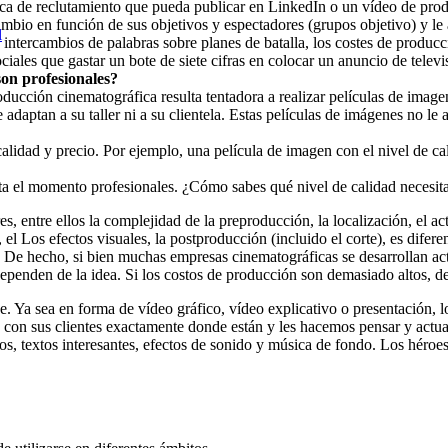
ca de reclutamiento que pueda publicar en LinkedIn o un vídeo de produc
bio en función de sus objetivos y espectadores (grupos objetivo) y le a
l
e intercambios de palabras sobre planes de batalla, los costes de produc
iales que gastar un bote de siete cifras en colocar un anuncio de televis
on profesionales?
producción cinematográfica resulta tentadora a realizar películas de ima
 adaptan a su taller ni a su clientela. Estas películas de imágenes no le
idad y precio. Por ejemplo, una película de imagen con el nivel de ca
asta el momento profesionales. ¿Cómo sabes qué nivel de calidad necesit
, entre ellos la complejidad de la preproducción, la localización, el act
, el Los efectos visuales, la postproducción (incluido el corte), es dife
 De hecho, si bien muchas empresas cinematográficas se desarrollan actu
ependen de la idea. Si los costos de producción son demasiado altos, deb
aje. Ya sea en forma de vídeo gráfico, vídeo explicativo o presentación,
 con sus clientes exactamente donde están y les hacemos pensar y actu
imados, textos interesantes, efectos de sonido y música de fondo. Los hé