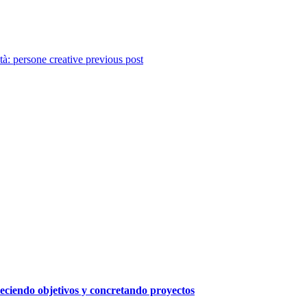
tà: persone creative
previous post
leciendo objetivos y concretando proyectos