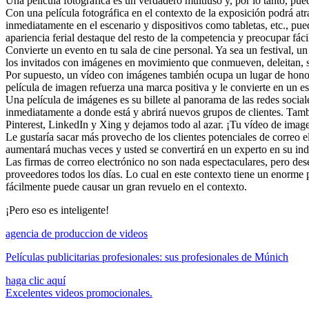
Una película fotográfica es un verdadero multiuso y, por lo tanto, pued
Con una película fotográfica en el contexto de la exposición podrá atr
inmediatamente en el escenario y dispositivos como tabletas, etc., pue
apariencia ferial destaque del resto de la competencia y preocupar fá
Convierte un evento en tu sala de cine personal. Ya sea un festival, u
los invitados con imágenes en movimiento que conmueven, deleitan, s
Por supuesto, un vídeo con imágenes también ocupa un lugar de honor
película de imagen refuerza una marca positiva y le convierte en un e
Una película de imágenes es su billete al panorama de las redes sociale
inmediatamente a donde está y abrirá nuevos grupos de clientes. Tam
Pinterest, LinkedIn y Xing y dejamos todo al azar. ¡Tu vídeo de imag
Le gustaría sacar más provecho de los clientes potenciales de correo e
aumentará muchas veces y usted se convertirá en un experto en su ind
Las firmas de correo electrónico no son nada espectaculares, pero des
proveedores todos los días. Lo cual en este contexto tiene un enorme 
fácilmente puede causar un gran revuelo en el contexto.
¡Pero eso es inteligente!
agencia de produccion de videos
Películas publicitarias profesionales: sus profesionales de Múnich
haga clic aquí
Excelentes videos promocionales.