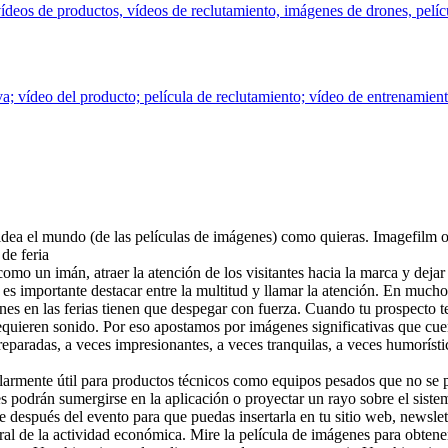
, vídeos de productos, vídeos de reclutamiento, imágenes de drones, pelí
va; vídeo del producto; película de reclutamiento; vídeo de entrenamiento
dea el mundo (de las películas de imágenes) como quieras. Imagefilm 
de feria
and como un imán, atraer la atención de los visitantes hacia la marca y d
í es importante destacar entre la multitud y llamar la atención. En mucho
nes en las ferias tienen que despegar con fuerza. Cuando tu prospecto t
 requieren sonido. Por eso apostamos por imágenes significativas que cue
eparadas, a veces impresionantes, a veces tranquilas, a veces humorístic
ularmente útil para productos técnicos como equipos pesados que no se 
ales podrán sumergirse en la aplicación o proyectar un rayo sobre el sist
le después del evento para que puedas insertarla en tu sitio web, newsle
ral de la actividad económica. Mire la película de imágenes para obten