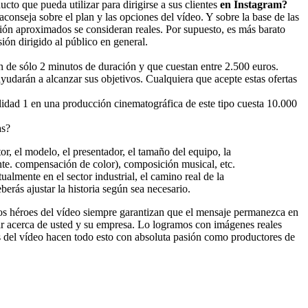
to que pueda utilizar para dirigirse a sus clientes
en Instagram?
conseja sobre el plan y las opciones del vídeo. Y sobre la base de las
ción aproximados se consideran reales. Por supuesto, es más barato
ión dirigido al público en general.
gen de sólo 2 minutos de duración y que cuestan entre 2.500 euros.
 ayudarán a alcanzar sus objetivos. Cualquiera que acepte estas ofertas
lidad 1 en una producción cinematográfica de este tipo cuesta 10.000
as?
or, el modelo, el presentador, el tamaño del equipo, la
rente. compensación de color), composición musical, etc.
almente en el sector industrial, el camino real de la
erás ajustar la historia según sea necesario.
 los héroes del vídeo siempre garantizan que el mensaje permanezca en
ar acerca de usted y su empresa. Lo logramos con imágenes reales
roes del vídeo hacen todo esto con absoluta pasión como productores de