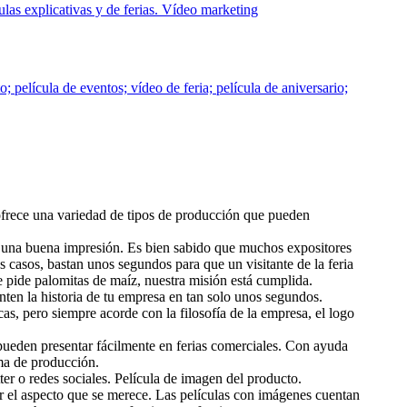
culas explicativas y de ferias. Vídeo marketing
; película de eventos; vídeo de feria; película de aniversario;
ofrece una variedad de tipos de producción que pueden
ejar una buena impresión. Es bien sabido que muchos expositores
s casos, bastan unos segundos para que un visitante de la feria
e pide palomitas de maíz, nuestra misión está cumplida.
nten la historia de tu empresa en tan solo unos segundos.
as, pero siempre acorde con la filosofía de la empresa, el logo
pueden presentar fácilmente en ferias comerciales. Con ayuda
ema de producción.
tter o redes sociales. Película de imagen del producto.
er el aspecto que se merece. Las películas con imágenes cuentan