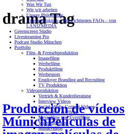
Was Wir Tun
Wie wir arbeiten
drama Tag
Unsere Philosophie
Videoproduktion – die wichtigsten FAQs – von
LANIZMEDIA
Greenscreen Studio
Livestreaming Pro
Podcast Studio München
Portfolio
Film- & Fernsehproduktion
Imagefilme
Werbefilme
Produktfilme
Werbespots
Employer Branding and Recruiting
TV Produktion
Videoproduktion
Vertrieb & Kundenberatung
Interview Videos
Producción de vídeos
Social-Media-Content Videos
Gesundheit & Pflege
MúnichPelículas de
Mes­se­filme und Eventfilme
Video­strea­ming
Musikvideos
Leis­tungs­an­ge­bot