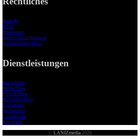
Rechtliches
Kontakt
AGB
Impressum
Datenschutzerklärung
Haftungsausschluss
Dienstleistungen
Imagefilme
Werbefilme
Produktfilme
Recruitingfilme
Eventfilme
Werbespots
Livestreams
Fotografie
©
LANIZmedia
2026