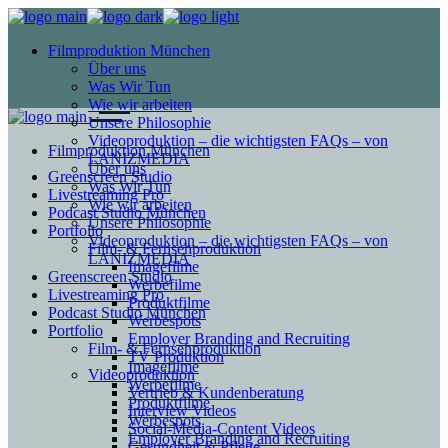
Filmproduktion München
Über uns
Was Wir Tun
Wie wir arbeiten
Unsere Philosophie
Videoproduktion – die wichtigsten FAQs – von
Filmproduktion München
LANIZMEDIA
Über uns
Greenscreen Studio
Was Wir Tun
Livestreaming Pro
Wie wir arbeiten
Podcast Studio München
Unsere Philosophie
Portfolio
Videoproduktion – die wichtigsten FAQs – von
Film- & Fernsehproduktion
LANIZMEDIA
Imagefilme
Greenscreen Studio
Werbefilme
Livestreaming Pro
Produktfilme
Podcast Studio München
Werbespots
Portfolio
Employer Branding and Recruiting
Film- & Fernsehproduktion
TV Produktion
Imagefilme
Videoproduktion
Werbefilme
Vertrieb & Kundenberatung
Produktfilme
Interview Videos
Werbespots
Social-Media-Content Videos
Employer Branding and Recruiting
Gesundheit & Pflege