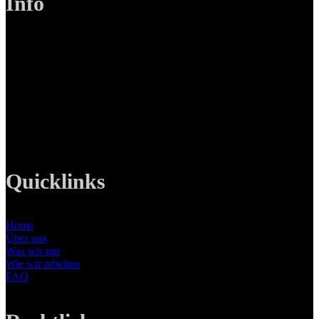
Info
LANIZMEDIA GmbH
Ottobrunner Str. 28
82008 Unterhaching
Tel: +49 89 219 616 51
Mobil: +49 0176-76332833
E-Mail: info@lanizmedia.com
Web: www.lanizmedia.com
Quicklinks
Home
Über uns
Was wir tun
Wie wir arbeiten
FAQ