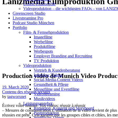
Lanizmedia Filmproduktion G
Unsere Philosophie
Videoproduktion – die wichtigsten FAQs – von LAN
Greenscreen Studio
Livestreaming Pro
Podcast Studio München
Portfolio
Film- & Fernsehproduktion
Imagefilme
Werbefilme
Produktfilme
Werbespots
Employer Branding and Recruiting
TV Produktion
Videoproduktion
Vertrieb & Kundenberatung
Production vidéo de Munich Video Produc
Interview Videos
Social-Media-Content Videos
Gesundheit & Pflege
19. March 2020
Mes­se­filme und Eventfilme
Contenu des réseaux sociaux
Video­strea­ming
by
tagworxnet
Musikvideos
Leis­tungs­an­ge­bot
Écrivez votre histoire. Vos vidéos: réussir à réussir
Redak­ti­on, Kon­zept und Storyboard
– Mesures de communication L’utilisation de la vidéo devient de plus
Post­pro­duk­ti­on
réussies est prête. Cela garantit que les groupes cibles et cibles, les m
Weiblliche Talents