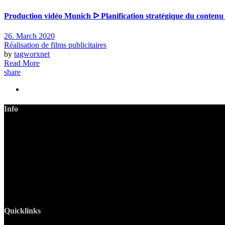
Production vidéo Munich ᐅ Planification stratégique du contenu
26. March 2020
Réalisation de films publicitaires
by
tagworxnet
Read More
share
Info
LANIZMEDIA GmbH
Ottobrunner Str. 28
82008 Unterhaching
Tel: +49 89 219 616 51
Mobil: +49 0176-76332833
E-Mail: info@lanizmedia.com
Web: www.lanizmedia.com
Quicklinks