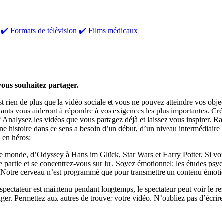
 ✔️ Formats de télévision ✔️ Films médicaux
ous souhaitez partager.
st rien de plus que la vidéo sociale et vous ne pouvez atteindre vos obj
ivants vous aideront à répondre à vos exigences les plus importantes. Cr
 Analysez les vidéos que vous partagez déjà et laissez vous inspirer. Ra
nne histoire dans ce sens a besoin d’un début, d’un niveau intermédiaire e
s en héros:
 le monde, d’Odyssey à Hans im Glück, Star Wars et Harry Potter. Si vous
ette partie et se concentrez-vous sur lui. Soyez émotionnel: les études p
re. Notre cerveau n’est programmé que pour transmettre un contenu émotio
spectateur est maintenu pendant longtemps, le spectateur peut voir le rest
partager. Permettez aux autres de trouver votre vidéo. N’oubliez pas d’éc