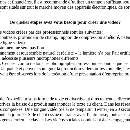
emps et financières, il est recommandé d’utiliser un tampon suffisant pou
ont situés sur tout le marché moyen des appareils électroniques, de sor
l
De quelles
étapes avez-vous besoin pour créer une vidéo?
 vidéos créées par des professionnels sont les suivantes:
u contraste, profondeur de champ, rapport de compression amélioré, balan
e ligne vidéo)
istrement ne sera pas flou
ment et tout semble naturel et réaliste – la lumière n’a pas l’air artific
 nécessite plusieurs microphones différents.
 Ceci est connu de tous les photographes professionnels tandis que les p
a qualité et peuvent souligner la production vidéo professionnelle, il es
ent être observés lors de la création d’une présentation d’entreprise ou
e l’expéditeur sous forme de texte et divertissent directement et directe
z la baisse du produit sans inonder le texte au client. Dans les réseau
us complexes. Une longue vidéo (délai de temps sur Twitter) en 20 secon
e la journée. Si le client essaie de traiter avec l’entreprise, toutes les 
ns derrière le clavier. Les vidéos sociales conduisent à des engagements