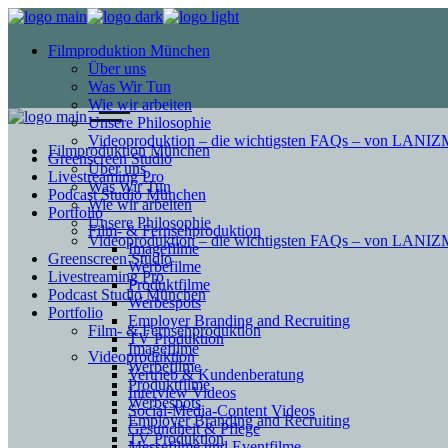
Filmproduktion München
Über uns
Was Wir Tun
Wie wir arbeiten
Unsere Philosophie
Videoproduktion – die wichtigsten FAQs – von LAN
Filmproduktion München
Greenscreen Studio
Über uns
Livestreaming Pro
Was Wir Tun
Podcast Studio München
Wie wir arbeiten
Portfolio
Unsere Philosophie
Film- & Fernsehproduktion
Videoproduktion – die wichtigsten FAQs – von LAN
Imagefilme
Greenscreen Studio
Werbefilme
Livestreaming Pro
Produktfilme
Podcast Studio München
Werbespots
Portfolio
Employer Branding and Recruiting
Film- & Fernsehproduktion
TV Produktion
Imagefilme
Videoproduktion
Werbefilme
Vertrieb & Kundenberatung
Produktfilme
Interview Videos
Werbespots
Social-Media-Content Videos
Employer Branding and Recruiting
Gesundheit & Pflege
TV Produktion
Mes­se­filme und Eventfilme