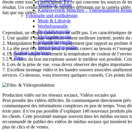
étroite entre tous les participants. En ce qui concerne les sources de t
Männliche Talents
résultat. Un certain nombre de modèles débutants sur la caméra vidéo s
Kameraverleih München – Videoequipment Renta
fais que ma vidéo!
Fotografie und grafikdesign
Mode & Lifestyle
Werbefotografie
Produktfotografie
Cependant, un simple caméscope ne suffit pas. Les caractéristiques des
Medizinfotografie
1. Une qualité d’image significativement meilleure (netteté, portée d
Industriefotografie
2. Manipulation plus rapide de l’équipement (par rapport au profane d
Immobilienfotografie
3. La tête peut être définie pour le piment correct au besoin et l’enreg
Kontakt aufnehmen
4. La lumière adapte exactement la température de couleur de l’environne
Blog
5.5. Le choix du bon microphone assure le meilleur son possible. Cela
6. Lors de la prise de vue, vous devez observer des règles importantes.
7. Excellent montage vidéo et les bandes sonores associées améliorent l
services. Ci-dessous, vous trouverez quelques conseils. Ces points doiv
Production vidéo sur les réseaux sociaux. Vidéos sociales qui
Peut prendre des vidéos difficiles. Ils communiquent directement près d
communiquent des informations complexes en peu de temps. Vous décrive
texte purs: il n’est pas possible d’expliquer 140 nouveaux produits pl
les clients. Cette proximité manque souvent dans les médias sociaux tout
recommandé de publier des vidéos de médias sociaux qui montrent les ge
plus de clics et de ventes.