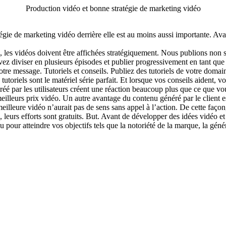
Production vidéo et bonne stratégie de marketing vidéo
tégie de marketing vidéo derrière elle est au moins aussi importante. A
, les vidéos doivent être affichées stratégiquement. Nous publions non
uvez diviser en plusieurs épisodes et publier progressivement en tant q
re message. Tutoriels et conseils. Publiez des tutoriels de votre domain
tutoriels sont le matériel série parfait. Et lorsque vos conseils aident, v
créé par les utilisateurs créent une réaction beaucoup plus que ce que 
s meilleurs prix vidéo. Un autre avantage du contenu généré par le client 
meilleure vidéo n’aurait pas de sens sans appel à l’action. De cette façon
te, leurs efforts sont gratuits. But. Avant de développer des idées vidéo e
our atteindre vos objectifs tels que la notoriété de la marque, la générati