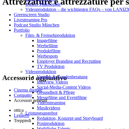
Attrezzature e attrezzature per
Unsere Philosophie
Videoproduktion – die wichtigsten FAQs – von LAN
Greenscreen Studio
Livestreaming Pro
Podcast Studio München
Portfolio
Film- & Fernsehproduktion
Imagefilme
Werbefilme
Produktfilme
Werbespots
Employer Branding and Recruiting
TV Produktion
Videoproduktion
Accessorio aggiuntivo
Vertrieb & Kundenberatung
Interview Videos
Social-Media-Content Videos
Cinema digitale
Gesundheit & Pflege
Compatto
Mes­se­filme und Eventfilme
Accessori generali
Video­strea­ming
Musikvideos
ottica
Leis­tungs­an­ge­bot
Leggero
Redak­ti­on, Kon­zept und Storyboard
Treppiedi
Post­pro­duk­ti­on
Weiblliche Talents