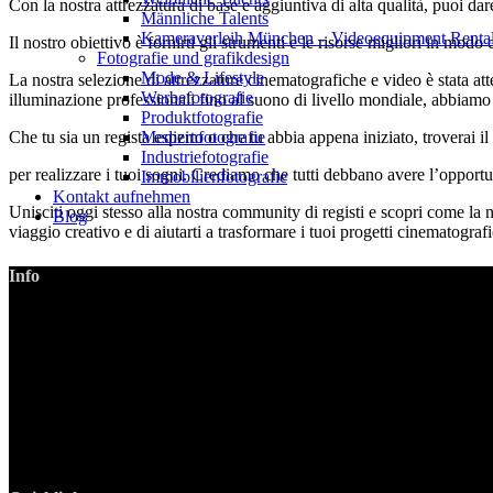
Con la nostra attrezzatura di base e aggiuntiva di alta qualità, puoi dar
Männliche Talents
Kameraverleih München – Videoequipment Renta
Il nostro obiettivo è fornirti gli strumenti e le risorse migliori in mo
Fotografie und grafikdesign
Mode & Lifestyle
La nostra selezione di attrezzature cinematografiche e video è stata att
Werbefotografie
illuminazione professionali fino al suono di livello mondiale, abbiamo tu
Produktfotografie
Medizinfotografie
Che tu sia un regista esperto o che tu abbia appena iniziato, troverai il
Industriefotografie
per realizzare i tuoi sogni. Crediamo che tutti debbano avere l’opportuni
Immobilienfotografie
Kontakt aufnehmen
Unisciti oggi stesso alla nostra community di registi e scopri come la n
Blog
viaggio creativo e di aiutarti a trasformare i tuoi progetti cinematografic
Info
LANIZMEDIA GmbH
Ottobrunner Str. 28
82008 Unterhaching
Tel: +49 89 219 616 51
Mobil: +49 0176-76332833
E-Mail: info@lanizmedia.com
Web: www.lanizmedia.com