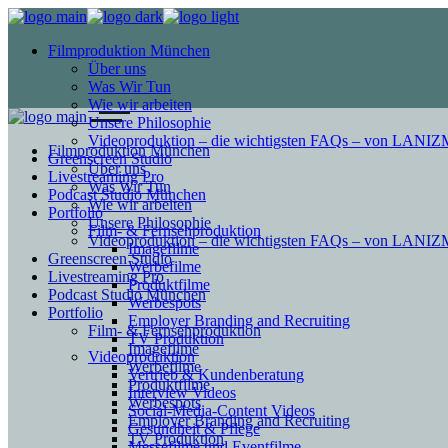
Filmproduktion München
Über uns
Was Wir Tun
Wie wir arbeiten
Unsere Philosophie
Videoproduktion – die wichtigsten FAQs – von LAN
Filmproduktion München
Greenscreen Studio
Über uns
Livestreaming Pro
Was Wir Tun
Podcast Studio München
Wie wir arbeiten
Portfolio
Unsere Philosophie
Film- & Fernsehproduktion
Videoproduktion – die wichtigsten FAQs – von LAN
Imagefilme
Greenscreen Studio
Werbefilme
Livestreaming Pro
Produktfilme
Podcast Studio München
Werbespots
Portfolio
Employer Branding and Recruiting
Film- & Fernsehproduktion
TV Produktion
Imagefilme
Videoproduktion
Werbefilme
Vertrieb & Kundenberatung
Produktfilme
Interview Videos
Werbespots
Social-Media-Content Videos
Employer Branding and Recruiting
Gesundheit & Pflege
TV Produktion
Mes­se­filme und Eventfilme