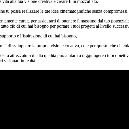
e vita alla tua visione creativa e creare film mozzafiato.
l
do che tu possa realizzare le tue idee cinematografiche senza compromessi.
entamente curata per assicurarti di ottenere il massimo dal tuo potenziale
tto ciò di cui hai bisogno per portare i tuoi progetti al livello successi
 supporto e l’ispirazione di cui hai bisogno,
tà di sviluppare la propria visione creativa, ed è per questo che ci tenia
ostra attrezzatura di alta qualità può aiutarti a raggiungere i tuoi obie
i visionari in realtà.