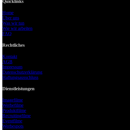
Quicklinks
Home
Über uns
Was wir tun
Wie wir arbeiten
FAQ
Rechtliches
Kontakt
AGB
Impressum
Datenschutzerklärung
Haftungsausschluss
Dienstleistungen
Imagefilme
Werbefilme
Produktfilme
Recruitingfilme
Eventfilme
Werbespots