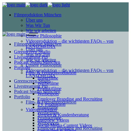
Filmproduktion München
Über uns
Was Wir Tun
Wie wir arbeiten
Unsere Philosophie
Videoproduktion – die wichtigsten FAQs – von
Filmproduktion München
LANIZMEDIA
Über uns
Greenscreen Studio
Was Wir Tun
Livestreaming Pro
Wie wir arbeiten
Podcast Studio München
Unsere Philosophie
Portfolio
Videoproduktion – die wichtigsten FAQs – von
Film- & Fernsehproduktion
LANIZMEDIA
Imagefilme
Greenscreen Studio
Werbefilme
Livestreaming Pro
Produktfilme
Podcast Studio München
Werbespots
Portfolio
Employer Branding and Recruiting
Film- & Fernsehproduktion
TV Produktion
Imagefilme
Videoproduktion
Werbefilme
Vertrieb & Kundenberatung
Produktfilme
Interview Videos
Werbespots
Social-Media-Content Videos
Employer Branding and Recruiting
Gesundheit & Pflege