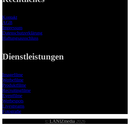
Kontakt
AGB
Impressum
Datenschutzerklärung
Haftungsausschluss
Dienstleistungen
Imagefilme
Werbefilme
Produktfilme
Recruitingfilme
Eventfilme
Werbespots
Livestreams
Fotografie
©
LANIZmedia
2026