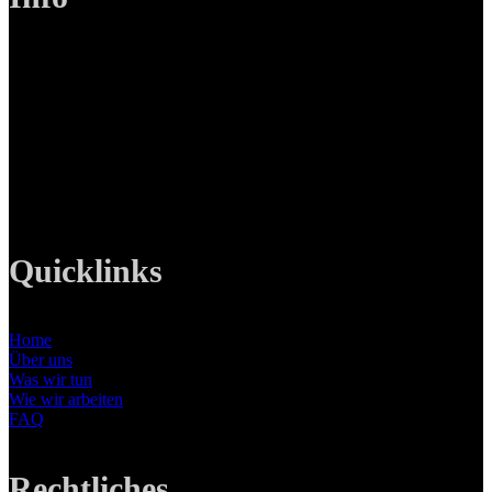
LANIZMEDIA GmbH
Ottobrunner Str. 28
82008 Unterhaching
Tel: +49 89 219 616 51
Mobil: +49 0176-76332833
E-Mail: info@lanizmedia.com
Web: www.lanizmedia.com
Quicklinks
Home
Über uns
Was wir tun
Wie wir arbeiten
FAQ
Rechtliches