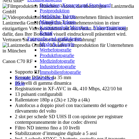
Next slide
Redak­ti­on, Kon­zept und Storyboard
Post­pro­duk­ti­on
Weiblliche Talents
Männliche Talents
Kameraverleih München – Videoequipment
Rental
Fotografie und grafikdesign
Mode & Lifestyle
Werbefotografie
Produktfotografie
Medizinfotografie
Canon C70 RF
Industriefotografie
Supporto RF
Immobilienfotografie
Sensore DGO 4K da 35 mm
Kontakt aufnehmen
16 livelli di gamma dinamica
Blog
Registrazione in XF-AVC in 4k, 410 Mbps, 422/10 bit
13 pulsanti configurabili
Rallentatore 180p a (2k) e 120p a (4k)
Autofocus a doppio pixel con tracciamento del soggetto e
rilevamento del volto
2 slot per schede SD UHS II con opzione per registrare
contemporaneamente in due codec diversi
Filtro ND interno fino a 10 livelli
Stabilizzatore d’immagine digitale a 5 assi
Incl. 1 scheda SDXC, 2 batterie, custodia per il trasporto