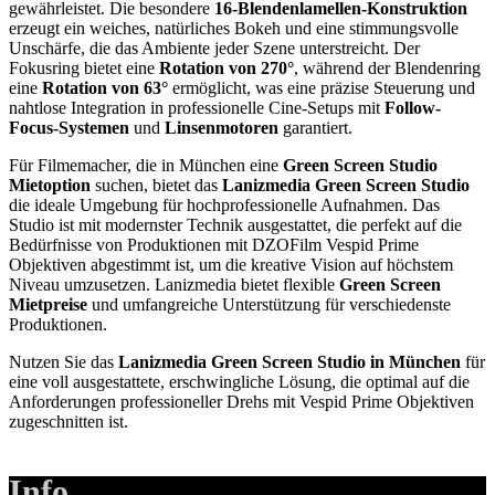
gewährleistet. Die besondere
16-Blendenlamellen-Konstruktion
erzeugt ein weiches, natürliches Bokeh und eine stimmungsvolle
Unschärfe, die das Ambiente jeder Szene unterstreicht. Der
Fokusring bietet eine
Rotation von 270°
, während der Blendenring
eine
Rotation von 63°
ermöglicht, was eine präzise Steuerung und
nahtlose Integration in professionelle Cine-Setups mit
Follow-
Focus-Systemen
und
Linsenmotoren
garantiert.
Für Filmemacher, die in München eine
Green Screen Studio
Mietoption
suchen, bietet das
Lanizmedia Green Screen Studio
die ideale Umgebung für hochprofessionelle Aufnahmen. Das
Studio ist mit modernster Technik ausgestattet, die perfekt auf die
Bedürfnisse von Produktionen mit DZOFilm Vespid Prime
Objektiven abgestimmt ist, um die kreative Vision auf höchstem
Niveau umzusetzen. Lanizmedia bietet flexible
Green Screen
Mietpreise
und umfangreiche Unterstützung für verschiedenste
Produktionen.
Nutzen Sie das
Lanizmedia Green Screen Studio in München
für
eine voll ausgestattete, erschwingliche Lösung, die optimal auf die
Anforderungen professioneller Drehs mit Vespid Prime Objektiven
zugeschnitten ist.
Info