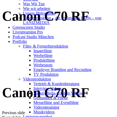
Was Wir Tun
Wie wir arbeiten
Canon C70 RF
Unsere Philosophie
Videoproduktion – die wichtigsten FAQs – von
LANIZMEDIA
Greenscreen Studio
Livestreaming Pro
Podcast Studio München
Portfolio
Film- & Fernsehproduktion
Imagefilme
Werbefilme
Produktfilme
Werbespots
Employer Branding and Recruiting
TV Produktion
Videoproduktion
Vertrieb & Kundenberatung
Canon C70 RF
Interview Videos
Social-Media-Content Videos
Gesundheit & Pflege
Mes­se­filme und Eventfilme
Video­strea­ming
Musikvideos
Previous slide
Leis­tungs­an­ge­bot