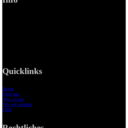
LANIZMEDIA GmbH
Ottobrunner Str. 28
82008 Unterhaching
Tel: +49 89 219 616 51
Mobil: +49 0176-76332833
E-Mail: info@lanizmedia.com
Web: www.lanizmedia.com
Quicklinks
Home
Über uns
Was wir tun
Wie wir arbeiten
FAQ
Rechtliches