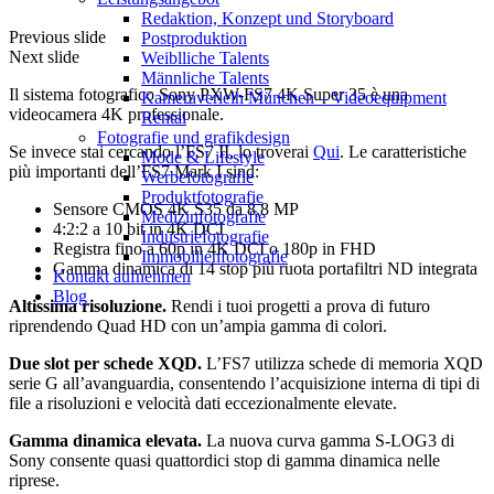
Redak­ti­on, Kon­zept und Storyboard
Previous slide
Post­pro­duk­ti­on
Next slide
Weiblliche Talents
Männliche Talents
Il sistema fotografico Sony PXW-FS7 4K Super 35 è una
Kameraverleih München – Videoequipment
videocamera 4K professionale.
Rental
Fotografie und grafikdesign
Se invece stai cercando l’FS7 II, lo troverai
Qui
. Le caratteristiche
Mode & Lifestyle
più importanti dell’FS7 Mark I sind:
Werbefotografie
Produktfotografie
Sensore CMOS 4K S35 da 8,8 MP
Medizinfotografie
4:2:2 a 10 bit in 4K DCI
Industriefotografie
Registra fino a 60p in 4K DCI o 180p in FHD
Immobilienfotografie
Gamma dinamica di 14 stop più ruota portafiltri ND integrata
Kontakt aufnehmen
Blog
Altissima risoluzione.
Rendi i tuoi progetti a prova di futuro
riprendendo Quad HD con un’ampia gamma di colori.
Due slot per schede XQD.
L’FS7 utilizza schede di memoria XQD
serie G all’avanguardia, consentendo l’acquisizione interna di tipi di
file a risoluzioni e velocità dati eccezionalmente elevate.
Gamma dinamica elevata.
La nuova curva gamma S-LOG3 di
Sony consente quasi quattordici stop di gamma dinamica nelle
riprese.