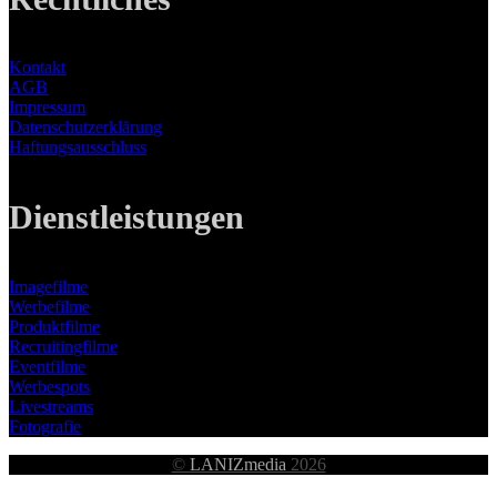
Kontakt
AGB
Impressum
Datenschutzerklärung
Haftungsausschluss
Dienstleistungen
Imagefilme
Werbefilme
Produktfilme
Recruitingfilme
Eventfilme
Werbespots
Livestreams
Fotografie
©
LANIZmedia
2026