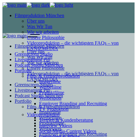
Filmproduktion München
Über uns
Was Wir Tun
Wie wir arbeiten
Unsere Philosophie
Videoproduktion – die wichtigsten FAQs – von
Filmproduktion München
LANIZMEDIA
Über uns
Greenscreen Studio
Was Wir Tun
Livestreaming Pro
Wie wir arbeiten
Podcast Studio München
Unsere Philosophie
Portfolio
Videoproduktion – die wichtigsten FAQs – von
Film- & Fernsehproduktion
LANIZMEDIA
Imagefilme
Greenscreen Studio
Werbefilme
Livestreaming Pro
Produktfilme
Podcast Studio München
Werbespots
Portfolio
Employer Branding and Recruiting
Film- & Fernsehproduktion
TV Produktion
Imagefilme
Videoproduktion
Werbefilme
Vertrieb & Kundenberatung
Produktfilme
Interview Videos
Werbespots
Social-Media-Content Videos
Employer Branding and Recruiting
Gesundheit & Pflege