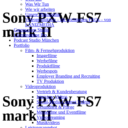
Was Wir Tun
Wie wir arbeiten
Sony PXW-FS7
Unsere Philosophie
Videoproduktion – die wichtigsten FAQs – von
LANIZMEDIA
mark II
Greenscreen Studio
Livestreaming Pro
Podcast Studio München
Portfolio
Film- & Fernsehproduktion
Imagefilme
Werbefilme
Produktfilme
Werbespots
Employer Branding and Recruiting
TV Produktion
Videoproduktion
Vertrieb & Kundenberatung
Sony PXW-FS7
Interview Videos
Social-Media-Content Videos
Gesundheit & Pflege
mark II
Mes­se­filme und Eventfilme
Video­strea­ming
Musikvideos
Leis­tungs­an­ge­bot