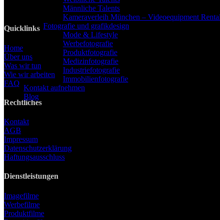
E-Mail: info@lanizmedia.com
Männliche Talents
Web: www.lanizmedia.com
Kameraverleih München – Videoequipment Renta
Fotografie und grafikdesign
Quicklinks
Mode & Lifestyle
Werbefotografie
Home
Produktfotografie
Über uns
Medizinfotografie
Was wir tun
Industriefotografie
Wie wir arbeiten
Immobilienfotografie
FAQ
Kontakt aufnehmen
Blog
Rechtliches
Kontakt
AGB
Impressum
Datenschutzerklärung
Haftungsausschluss
Dienstleistungen
Imagefilme
Werbefilme
Produktfilme