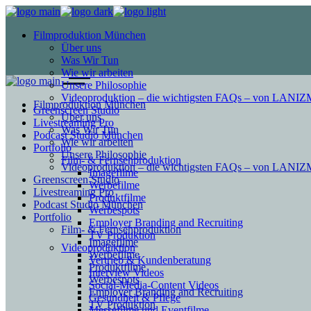
Filmproduktion München
Über uns
Was Wir Tun
Wie wir arbeiten
Unsere Philosophie
Videoproduktion – die wichtigsten FAQs – von LAN
Filmproduktion München
Greenscreen Studio
Über uns
Livestreaming Pro
Was Wir Tun
Podcast Studio München
Wie wir arbeiten
Portfolio
Unsere Philosophie
Film- & Fernsehproduktion
Videoproduktion – die wichtigsten FAQs – von LAN
Imagefilme
Greenscreen Studio
Werbefilme
Livestreaming Pro
Produktfilme
Podcast Studio München
Werbespots
Portfolio
Employer Branding and Recruiting
Film- & Fernsehproduktion
TV Produktion
Imagefilme
Videoproduktion
Werbefilme
Vertrieb & Kundenberatung
Produktfilme
Interview Videos
Werbespots
Social-Media-Content Videos
Employer Branding and Recruiting
Gesundheit & Pflege
TV Produktion
Mes­se­filme und Eventfilme