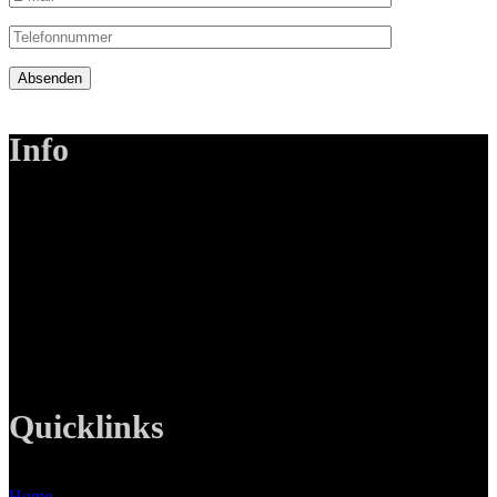
Absenden
Info
LANIZMEDIA GmbH
Ottobrunner Str. 28
82008 Unterhaching
Tel: +49 89 219 616 51
Mobil: +49 0176-76332833
E-Mail: info@lanizmedia.com
Web: www.lanizmedia.com
Quicklinks
Home