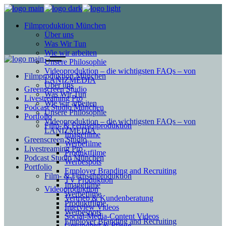
Filmproduktion München
Über uns
Was Wir Tun
Wie wir arbeiten
Unsere Philosophie
Videoproduktion – die wichtigsten FAQs – von
Filmproduktion München
LANIZMEDIA
Über uns
Greenscreen Studio
Was Wir Tun
Livestreaming Pro
Wie wir arbeiten
Podcast Studio München
Unsere Philosophie
Portfolio
Videoproduktion – die wichtigsten FAQs – von
Film- & Fernsehproduktion
LANIZMEDIA
Imagefilme
Greenscreen Studio
Werbefilme
Livestreaming Pro
Produktfilme
Podcast Studio München
Werbespots
Portfolio
Employer Branding and Recruiting
Film- & Fernsehproduktion
TV Produktion
Imagefilme
Videoproduktion
Werbefilme
Vertrieb & Kundenberatung
Produktfilme
Interview Videos
Werbespots
Social-Media-Content Videos
Employer Branding and Recruiting
Gesundheit & Pflege