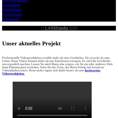
Recruitingfilme
Eventfilme
Werbespots
Livestreams
Fotografie
©
LANIZmedia
2026
Unser aktuelles Projekt
Professionelle Videoproduktion erzählt mehr als eine Geschichte. Sie erweckt sie zum
Leben. Denn Videos können mehr als nur Emotionen erzeugen. Es wird die Geschichte
unvergesslich machen. Lassen Sie mich Ihnen also zeigen, wie Sie ein oder mehrere Ziele
beim Filmemachen erreichen. Seien Sie der Erste, der Ihren Erfolg mit kreativen
Videoinhalten feiert. Denn nichts eignet sich dafür besser als eine
hochwertige
Videoproduktion.