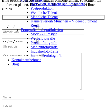
Bitte beschreiben Sie Ihre genauen Anforderungen, so können wir
Redak­ti­on, Kon­zept und Storyboard
am besten planen. Für Details melden uns umgehend bei Ihnen
Post­pro­duk­ti­on
zurück.
Weiblliche Talents
Männliche Talents
Kameraverleih München – Videoequipment
Rental
Fotografie und grafikdesign
Mode & Lifestyle
Werbefotografie
Produktfotografie
Medizinfotografie
Industriefotografie
Immobilienfotografie
Kontakt aufnehmen
Blog