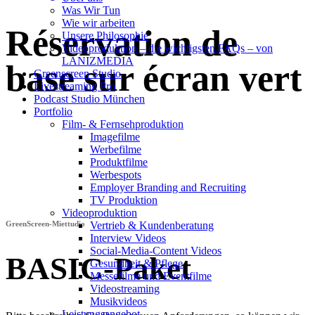
Was Wir Tun
Wie wir arbeiten
Réservation de
Unsere Philosophie
Videoproduktion – die wichtigsten FAQs – von
LANIZMEDIA
base sur écran vert
Greenscreen Studio
Livestreaming Pro
Podcast Studio München
Portfolio
Film- & Fernsehproduktion
Imagefilme
Werbefilme
Produktfilme
Werbespots
Employer Branding and Recruiting
TV Produktion
Videoproduktion
GreenScreen-Miettudio
Vertrieb & Kundenberatung
Interview Videos
Social-Media-Content Videos
BASIC-Paket
Gesundheit & Pflege
Mes­se­filme und Eventfilme
Video­strea­ming
Musikvideos
Leis­tungs­an­ge­bot