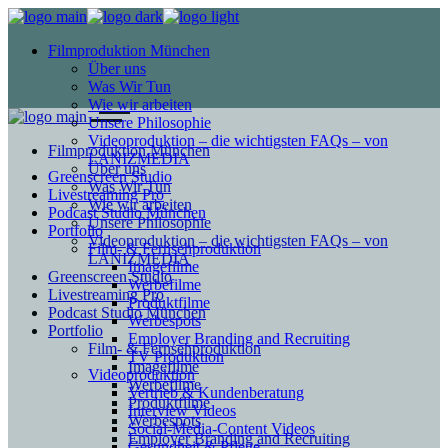
Filmproduktion München
Über uns
Was Wir Tun
Wie wir arbeiten
Unsere Philosophie
Videoproduktion – die wichtigsten FAQs – von
Filmproduktion München
LANIZMEDIA
Über uns
Greenscreen Studio
Was Wir Tun
Livestreaming Pro
Wie wir arbeiten
Podcast Studio München
Unsere Philosophie
Portfolio
Videoproduktion – die wichtigsten FAQs – von
Film- & Fernsehproduktion
LANIZMEDIA
Imagefilme
Greenscreen Studio
Werbefilme
Livestreaming Pro
Produktfilme
Podcast Studio München
Werbespots
Portfolio
Employer Branding and Recruiting
Film- & Fernsehproduktion
TV Produktion
Imagefilme
Videoproduktion
Werbefilme
Vertrieb & Kundenberatung
Produktfilme
Interview Videos
Werbespots
Social-Media-Content Videos
Employer Branding and Recruiting
Gesundheit & Pflege