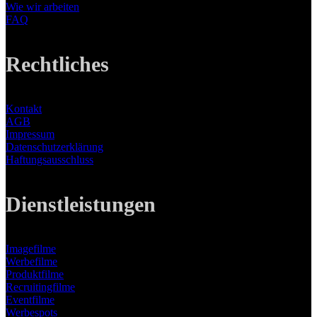
Wie wir arbeiten
FAQ
Rechtliches
Kontakt
AGB
Impressum
Datenschutzerklärung
Haftungsausschluss
Dienstleistungen
Imagefilme
Werbefilme
Produktfilme
Recruitingfilme
Eventfilme
Werbespots