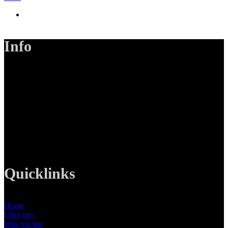
Info
LANIZMEDIA GmbH
Ottobrunner Str. 28
82008 Unterhaching
Tel: +49 89 219 616 51
Mobil: +49 0176-76332833
E-Mail: info@lanizmedia.com
Web: www.lanizmedia.com
Quicklinks
Home
Über uns
Was wir tun