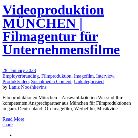
Videoproduktion
MÜNCHEN |
Filmagentur für
Unternehmensfilme
28. January 2023
Employerbranding
,
Filmproduktion
,
Imagefilm
,
Interview
,
Produktvideo
,
Socialmedia Content
,
Unkategorisiert
by
Laniz Nooshkevins
Filmproduktionen München – Auswahl-kriterien Wir sind Ihre
kompetenten Ansprechpartner aus München für Filmproduktionen
in ganz Deutschland. Ob Imagefilm, Werbefilm, Musikvide
Read More
share