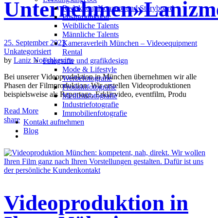
Unternehmen»Lanizm
Redak­ti­on, Kon­zept und Storyboard
Post­pro­duk­ti­on
Weiblliche Talents
Männliche Talents
25. September 2023
Kameraverleih München – Videoequipment
Unkategorisiert
Rental
by
Laniz Nooshkevins
Fotografie und grafikdesign
Mode & Lifestyle
Bei unserer Videoproduktion in München übernehmen wir alle
Werbefotografie
Phasen der Filmproduktion. Wir erstellen Videoproduktionen
Produktfotografie
beispielsweise als Reportage, Erklärvideo, eventfilm, Produ
Medizinfotografie
Industriefotografie
Read More
Immobilienfotografie
share
Kontakt aufnehmen
Blog
Videoproduktion in