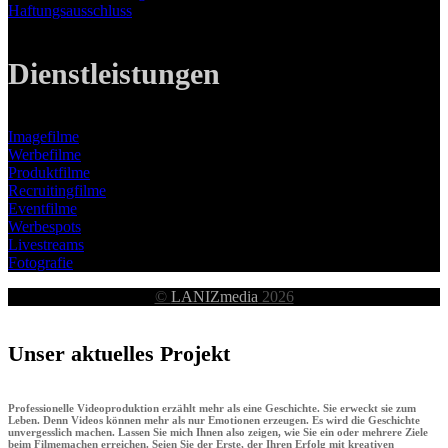
Haftungsausschluss
Dienstleistungen
Imagefilme
Werbefilme
Produktfilme
Recruitingfilme
Eventfilme
Werbespots
Livestreams
Fotografie
©
LANIZmedia
2026
Unser aktuelles Projekt
Professionelle Videoproduktion erzählt mehr als eine Geschichte. Sie erweckt sie zum
Leben. Denn Videos können mehr als nur Emotionen erzeugen. Es wird die Geschichte
unvergesslich machen. Lassen Sie mich Ihnen also zeigen, wie Sie ein oder mehrere Ziele
beim Filmemachen erreichen. Seien Sie der Erste, der Ihren Erfolg mit kreativen