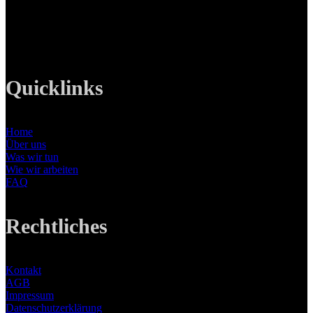
Tel: +49 89 219 616 51
Mobil: +49 0176-76332833
E-Mail: info@lanizmedia.com
Web: www.lanizmedia.com
Quicklinks
Home
Über uns
Was wir tun
Wie wir arbeiten
FAQ
Rechtliches
Kontakt
AGB
Impressum
Datenschutzerklärung