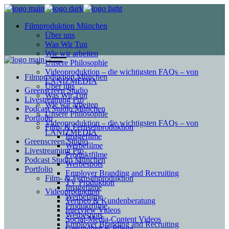
Filmproduktion München
Über uns
Was Wir Tun
Wie wir arbeiten
Unsere Philosophie
Videoproduktion – die wichtigsten FAQs – von
Filmproduktion München
LANIZMEDIA
Über uns
Greenscreen Studio
Was Wir Tun
Livestreaming Pro
Wie wir arbeiten
Podcast Studio München
Unsere Philosophie
Portfolio
Videoproduktion – die wichtigsten FAQs – von
Film- & Fernsehproduktion
LANIZMEDIA
Imagefilme
Greenscreen Studio
Werbefilme
Livestreaming Pro
Produktfilme
Podcast Studio München
Werbespots
Portfolio
Employer Branding and Recruiting
Film- & Fernsehproduktion
TV Produktion
Imagefilme
Videoproduktion
Werbefilme
Vertrieb & Kundenberatung
Produktfilme
Interview Videos
Werbespots
Social-Media-Content Videos
Employer Branding and Recruiting
Gesundheit & Pflege