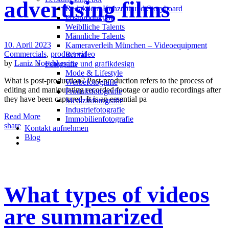
advertising films
Redak­ti­on, Kon­zept und Storyboard
Post­pro­duk­ti­on
Weiblliche Talents
Männliche Talents
10. April 2023
Kameraverleih München – Videoequipment
Commercials
,
product video
Rental
by
Laniz Nooshkevins
Fotografie und grafikdesign
Mode & Lifestyle
What is post-production? Post-production refers to the process of
Werbefotografie
editing and manipulating recorded footage or audio recordings after
Produktfotografie
they have been captured. It is an essential pa
Medizinfotografie
Industriefotografie
Read More
Immobilienfotografie
share
Kontakt aufnehmen
Blog
What types of videos
are summarized