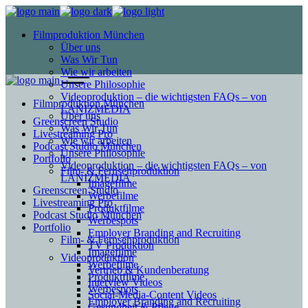
Filmproduktion München
Über uns
Was Wir Tun
Wie wir arbeiten
Unsere Philosophie
Videoproduktion – die wichtigsten FAQs – von
Filmproduktion München
LANIZMEDIA
Über uns
Greenscreen Studio
Was Wir Tun
Livestreaming Pro
Wie wir arbeiten
Podcast Studio München
Unsere Philosophie
Portfolio
Videoproduktion – die wichtigsten FAQs – von
Film- & Fernsehproduktion
LANIZMEDIA
Imagefilme
Greenscreen Studio
Werbefilme
Livestreaming Pro
Produktfilme
Podcast Studio München
Werbespots
Portfolio
Employer Branding and Recruiting
Film- & Fernsehproduktion
TV Produktion
Imagefilme
Videoproduktion
Werbefilme
Vertrieb & Kundenberatung
Produktfilme
Interview Videos
Werbespots
Social-Media-Content Videos
Employer Branding and Recruiting
Gesundheit & Pflege