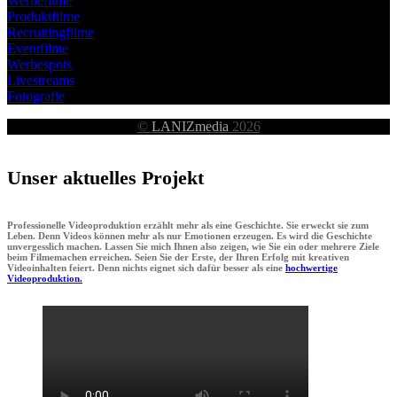
Werbefilme
Produktfilme
Recruitingfilme
Eventfilme
Werbespots
Livestreams
Fotografie
©
LANIZmedia
2026
Unser aktuelles Projekt
Professionelle Videoproduktion erzählt mehr als eine Geschichte. Sie erweckt sie zum
Leben. Denn Videos können mehr als nur Emotionen erzeugen. Es wird die Geschichte
unvergesslich machen. Lassen Sie mich Ihnen also zeigen, wie Sie ein oder mehrere Ziele
beim Filmemachen erreichen. Seien Sie der Erste, der Ihren Erfolg mit kreativen
Videoinhalten feiert. Denn nichts eignet sich dafür besser als eine
hochwertige
Videoproduktion.