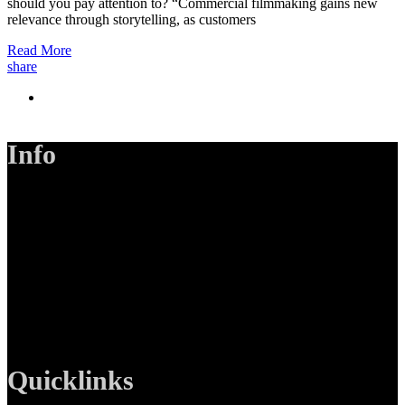
should you pay attention to? “Commercial filmmaking gains new
relevance through storytelling, as customers
Read More
share
Info
LANIZMEDIA GmbH
Ottobrunner Str. 28
82008 Unterhaching
Tel: +49 89 219 616 51
Mobil: +49 0176-76332833
E-Mail: info@lanizmedia.com
Web: www.lanizmedia.com
Quicklinks