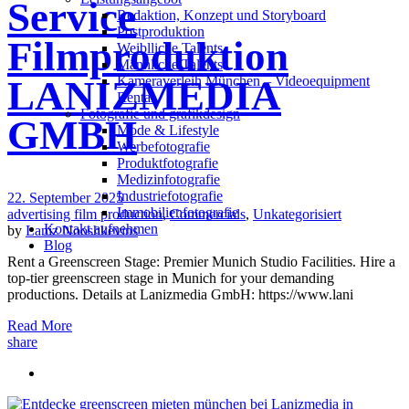
Service
Redak­ti­on, Kon­zept und Storyboard
Post­pro­duk­ti­on
Filmproduktion
Weiblliche Talents
Männliche Talents
Kameraverleih München – Videoequipment
LANIZMEDIA
Rental
Fotografie und grafikdesign
GMBH
Mode & Lifestyle
Werbefotografie
Produktfotografie
Medizinfotografie
Industriefotografie
22. September 2025
Immobilienfotografie
advertising film production
,
Commercials
,
Unkategorisiert
Kontakt aufnehmen
by
Laniz Nooshkevins
Blog
Rent a Greenscreen Stage: Premier Munich Studio Facilities. Hire a
top-tier greenscreen stage in Munich for your demanding
productions. Details at Lanizmedia GmbH: https://www.lani
Read More
share