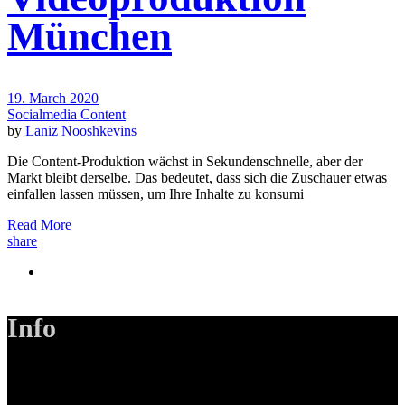
München
19. March 2020
Socialmedia Content
by
Laniz Nooshkevins
Die Content-Produktion wächst in Sekundenschnelle, aber der
Markt bleibt derselbe. Das bedeutet, dass sich die Zuschauer etwas
einfallen lassen müssen, um Ihre Inhalte zu konsumi
Read More
share
Info
LANIZMEDIA GmbH
Ottobrunner Str. 28