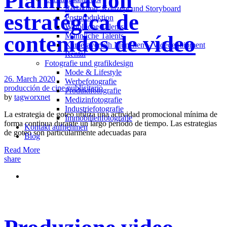
Planificación
Redak­ti­on, Kon­zept und Storyboard
estratégica de
Post­pro­duk­ti­on
Weiblliche Talents
Männliche Talents
contenidos de vídeo
Kameraverleih München – Videoequipment
Rental
Fotografie und grafikdesign
Mode & Lifestyle
26. March 2020
Werbefotografie
producción de cine publicitario
Produktfotografie
by
tagworxnet
Medizinfotografie
Industriefotografie
La estrategia de goteo utiliza una actividad promocional mínima de
Immobilienfotografie
forma continua durante un largo período de tiempo. Las estrategias
Kontakt aufnehmen
de goteo son particularmente adecuadas para
Blog
Read More
share