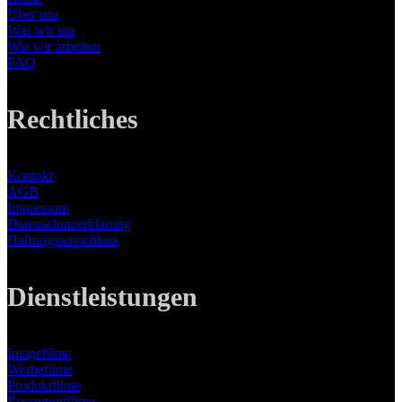
Über uns
Was wir tun
Wie wir arbeiten
FAQ
Rechtliches
Kontakt
AGB
Impressum
Datenschutzerklärung
Haftungsausschluss
Dienstleistungen
Imagefilme
Werbefilme
Produktfilme
Recruitingfilme