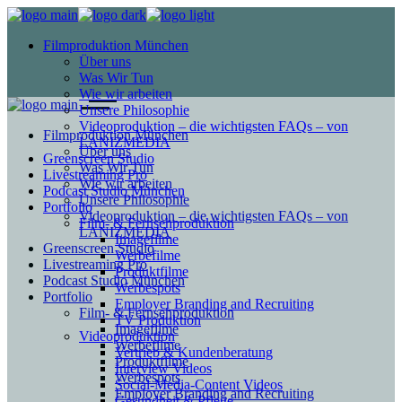
Filmproduktion München
Über uns
Was Wir Tun
Wie wir arbeiten
Unsere Philosophie
Videoproduktion – die wichtigsten FAQs – von
Filmproduktion München
LANIZMEDIA
Über uns
Greenscreen Studio
Was Wir Tun
Livestreaming Pro
Wie wir arbeiten
Podcast Studio München
Unsere Philosophie
Portfolio
Videoproduktion – die wichtigsten FAQs – von
Film- & Fernsehproduktion
LANIZMEDIA
Imagefilme
Greenscreen Studio
Werbefilme
Livestreaming Pro
Produktfilme
Podcast Studio München
Werbespots
Portfolio
Employer Branding and Recruiting
Film- & Fernsehproduktion
TV Produktion
Imagefilme
Videoproduktion
Werbefilme
Vertrieb & Kundenberatung
Produktfilme
Interview Videos
Werbespots
Social-Media-Content Videos
Employer Branding and Recruiting
Gesundheit & Pflege