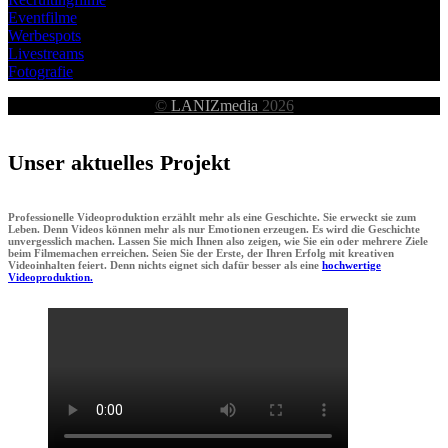
Eventfilme
Werbespots
Livestreams
Fotografie
©
LANIZmedia
2026
Unser aktuelles Projekt
Professionelle Videoproduktion erzählt mehr als eine Geschichte. Sie erweckt sie zum
Leben. Denn Videos können mehr als nur Emotionen erzeugen. Es wird die Geschichte
unvergesslich machen. Lassen Sie mich Ihnen also zeigen, wie Sie ein oder mehrere Ziele
beim Filmemachen erreichen. Seien Sie der Erste, der Ihren Erfolg mit kreativen
Videoinhalten feiert. Denn nichts eignet sich dafür besser als eine
hochwertige
Videoproduktion.