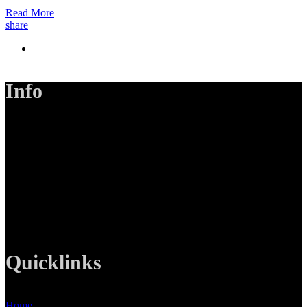
Read More
share
Info
LANIZMEDIA GmbH
Ottobrunner Str. 28
82008 Unterhaching
Tel: +49 89 219 616 51
Mobil: +49 0176-76332833
E-Mail: info@lanizmedia.com
Web: www.lanizmedia.com
Quicklinks
Home