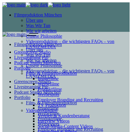
Filmproduktion München
Über uns
Was Wir Tun
Wie wir arbeiten
Unsere Philosophie
Videoproduktion – die wichtigsten FAQs – von
Filmproduktion München
LANIZMEDIA
Über uns
Greenscreen Studio
Was Wir Tun
Livestreaming Pro
Wie wir arbeiten
Podcast Studio München
Unsere Philosophie
Portfolio
Videoproduktion – die wichtigsten FAQs – von
Film- & Fernsehproduktion
LANIZMEDIA
Imagefilme
Greenscreen Studio
Werbefilme
Livestreaming Pro
Produktfilme
Podcast Studio München
Werbespots
Portfolio
Employer Branding and Recruiting
Film- & Fernsehproduktion
TV Produktion
Imagefilme
Videoproduktion
Werbefilme
Vertrieb & Kundenberatung
Produktfilme
Interview Videos
Werbespots
Social-Media-Content Videos
Employer Branding and Recruiting
Gesundheit & Pflege