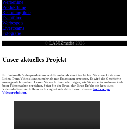
Werbefilme
Produktfilme
Recruitingfilme
Eventfilme
Werbespots
Livestreams
Fotografie
©
LANIZmedia
2026
Unser aktuelles Projekt
Professionelle Videoproduktion erzählt mehr als eine Geschichte. Sie erweckt sie zum
Leben. Denn Videos können mehr als nur Emotionen erzeugen. Es wird die Geschichte
unvergesslich machen. Lassen Sie mich Ihnen also zeigen, wie Sie ein oder mehrere Ziele
beim Filmemachen erreichen. Seien Sie der Erste, der Ihren Erfolg mit kreativen
Videoinhalten feiert. Denn nichts eignet sich dafür besser als eine
hochwertige
Videoproduktion.