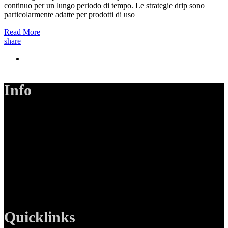
continuo per un lungo periodo di tempo. Le strategie drip sono
particolarmente adatte per prodotti di uso
Read More
share
Info
LANIZMEDIA GmbH
Ottobrunner Str. 28
82008 Unterhaching
Tel: +49 89 219 616 51
Mobil: +49 0176-76332833
E-Mail: info@lanizmedia.com
Web: www.lanizmedia.com
Quicklinks