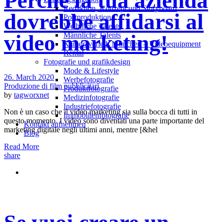
Perché la tua azienda
Redak­ti­on, Kon­zept und Storyboard
dovrebbe affidarsi al
Post­pro­duk­ti­on
Weiblliche Talents
Männliche Talents
video marketing!
Kameraverleih München – Videoequipment
Rental
Fotografie und grafikdesign
Mode & Lifestyle
26. March 2020
Werbefotografie
Produzione di film pubblicitari
Produktfotografie
by
tagworxnet
Medizinfotografie
Industriefotografie
Non è un caso che il video marketing sia sulla bocca di tutti in
Immobilienfotografie
questo momento. I video sono diventati una parte importante del
Kontakt aufnehmen
marketing digitale negli ultimi anni, mentre [&hel
Blog
Read More
share