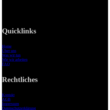
Tel: +49 89 219 616 51
Mobil: +49 0176-76332833
E-Mail: info@lanizmedia.com
Web: www.lanizmedia.com
Quicklinks
Home
Über uns
Was wir tun
Wie wir arbeiten
FAQ
Rechtliches
Kontakt
AGB
Impressum
Datenschutzerklärung