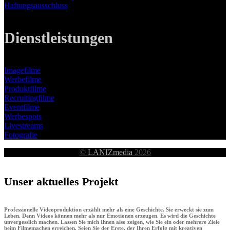
Haftungsausschluss
Dienstleistungen
Imagefilme
Werbefilme
Produktfilme
Recruitingfilme
Eventfilme
Werbespots
Livestreams
Fotografie
©
LANIZmedia
2026
Unser aktuelles Projekt
Professionelle Videoproduktion erzählt mehr als eine Geschichte. Sie erweckt sie zum
Leben. Denn Videos können mehr als nur Emotionen erzeugen. Es wird die Geschichte
unvergesslich machen. Lassen Sie mich Ihnen also zeigen, wie Sie ein oder mehrere Ziele
beim Filmemachen erreichen. Seien Sie der Erste, der Ihren Erfolg mit kreativen