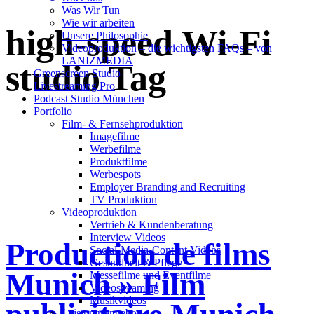
Was Wir Tun
Wie wir arbeiten
high-speed Wi-Fi
Unsere Philosophie
Videoproduktion – die wichtigsten FAQs – von
LANIZMEDIA
studio Tag
Greenscreen Studio
Livestreaming Pro
Podcast Studio München
Portfolio
Film- & Fernsehproduktion
Imagefilme
Werbefilme
Produktfilme
Werbespots
Employer Branding and Recruiting
TV Produktion
Videoproduktion
Vertrieb & Kundenberatung
Interview Videos
Production de films
Social-Media-Content Videos
Gesundheit & Pflege
Munich » Film
Mes­se­filme und Eventfilme
Video­strea­ming
Musikvideos
Leis­tungs­an­ge­bot