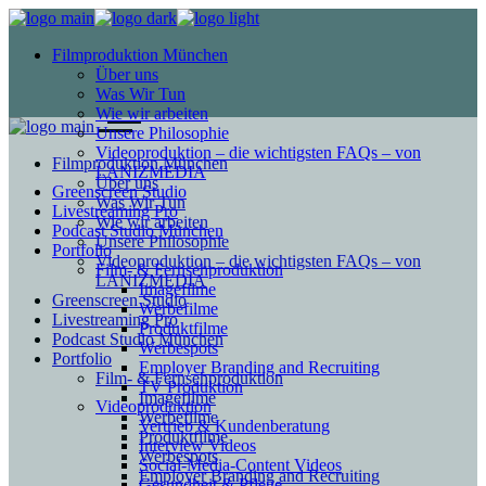
Filmproduktion München
Über uns
Was Wir Tun
Wie wir arbeiten
Unsere Philosophie
Videoproduktion – die wichtigsten FAQs – von
Filmproduktion München
LANIZMEDIA
Über uns
Greenscreen Studio
Was Wir Tun
Livestreaming Pro
Wie wir arbeiten
Podcast Studio München
Unsere Philosophie
Portfolio
Videoproduktion – die wichtigsten FAQs – von
Film- & Fernsehproduktion
LANIZMEDIA
Imagefilme
Greenscreen Studio
Werbefilme
Livestreaming Pro
Produktfilme
Podcast Studio München
Werbespots
Portfolio
Employer Branding and Recruiting
Film- & Fernsehproduktion
TV Produktion
Imagefilme
Videoproduktion
Werbefilme
Vertrieb & Kundenberatung
Produktfilme
Interview Videos
Werbespots
Social-Media-Content Videos
Employer Branding and Recruiting
Gesundheit & Pflege